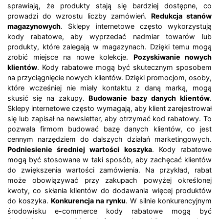
sprawiają, że produkty stają się bardziej dostępne, co
prowadzi do wzrostu liczby zamówień.
Redukcja stanów
magazynowych
. Sklepy internetowe często wykorzystują
kody rabatowe, aby wyprzedać nadmiar towarów lub
produkty, które zalegają w magazynach. Dzięki temu mogą
zrobić miejsce na nowe kolekcje.
Pozyskiwanie nowych
klientów
. Kody rabatowe mogą być skutecznym sposobem
na przyciągnięcie nowych klientów. Dzięki promocjom, osoby,
które wcześniej nie miały kontaktu z daną marką, mogą
skusić się na zakupy.
Budowanie bazy danych klientów
.
Sklepy internetowe często wymagają, aby klient zarejestrował
się lub zapisał na newsletter, aby otrzymać kod rabatowy. To
pozwala firmom budować bazę danych klientów, co jest
cennym narzędziem do dalszych działań marketingowych.
Podniesienie średniej wartości koszyka
. Kody rabatowe
mogą być stosowane w taki sposób, aby zachęcać klientów
do zwiększenia wartości zamówienia. Na przykład, rabat
może obowiązywać przy zakupach powyżej określonej
kwoty, co skłania klientów do dodawania więcej produktów
do koszyka.
Konkurencja na rynku
. W silnie konkurencyjnym
środowisku e-commerce kody rabatowe mogą być