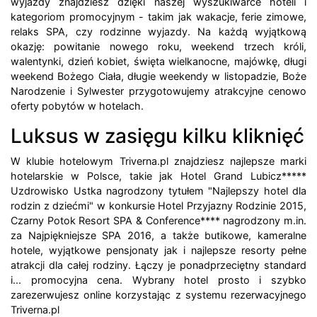
wyjazdy znajdziesz dzięki naszej wyszukiwarce hoteli i
kategoriom promocyjnym - takim jak wakacje, ferie zimowe,
relaks SPA, czy rodzinne wyjazdy. Na każdą wyjątkową
okazję: powitanie nowego roku, weekend trzech króli,
walentynki, dzień kobiet, święta wielkanocne, majówkę, długi
weekend Bożego Ciała, długie weekendy w listopadzie, Boże
Narodzenie i Sylwester przygotowujemy atrakcyjne cenowo
oferty pobytów w hotelach.
Luksus w zasięgu kilku kliknięć
W klubie hotelowym Triverna.pl znajdziesz najlepsze marki
hotelarskie w Polsce, takie jak Hotel Grand Lubicz*****
Uzdrowisko Ustka nagrodzony tytułem "Najlepszy hotel dla
rodzin z dziećmi" w konkursie Hotel Przyjazny Rodzinie 2015,
Czarny Potok Resort SPA & Conference**** nagrodzony m.in.
za Najpiękniejsze SPA 2016, a także butikowe, kameralne
hotele, wyjątkowe pensjonaty jak i najlepsze resorty pełne
atrakcji dla całej rodziny. Łączy je ponadprzeciętny standard
i... promocyjna cena. Wybrany hotel prosto i szybko
zarezerwujesz online korzystając z systemu rezerwacyjnego
Triverna.pl