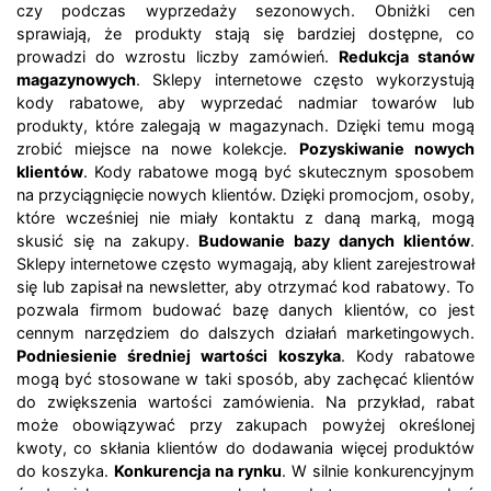
czy podczas wyprzedaży sezonowych. Obniżki cen
sprawiają, że produkty stają się bardziej dostępne, co
prowadzi do wzrostu liczby zamówień.
Redukcja stanów
magazynowych
. Sklepy internetowe często wykorzystują
kody rabatowe, aby wyprzedać nadmiar towarów lub
produkty, które zalegają w magazynach. Dzięki temu mogą
zrobić miejsce na nowe kolekcje.
Pozyskiwanie nowych
klientów
. Kody rabatowe mogą być skutecznym sposobem
na przyciągnięcie nowych klientów. Dzięki promocjom, osoby,
które wcześniej nie miały kontaktu z daną marką, mogą
skusić się na zakupy.
Budowanie bazy danych klientów
.
Sklepy internetowe często wymagają, aby klient zarejestrował
się lub zapisał na newsletter, aby otrzymać kod rabatowy. To
pozwala firmom budować bazę danych klientów, co jest
cennym narzędziem do dalszych działań marketingowych.
Podniesienie średniej wartości koszyka
. Kody rabatowe
mogą być stosowane w taki sposób, aby zachęcać klientów
do zwiększenia wartości zamówienia. Na przykład, rabat
może obowiązywać przy zakupach powyżej określonej
kwoty, co skłania klientów do dodawania więcej produktów
do koszyka.
Konkurencja na rynku
. W silnie konkurencyjnym