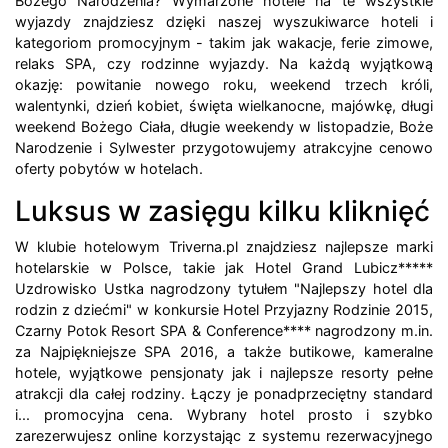
Bożego Narodzenia? Wymarzone hotele na te wszystkie
wyjazdy znajdziesz dzięki naszej wyszukiwarce hoteli i
kategoriom promocyjnym - takim jak wakacje, ferie zimowe,
relaks SPA, czy rodzinne wyjazdy. Na każdą wyjątkową
okazję: powitanie nowego roku, weekend trzech króli,
walentynki, dzień kobiet, święta wielkanocne, majówkę, długi
weekend Bożego Ciała, długie weekendy w listopadzie, Boże
Narodzenie i Sylwester przygotowujemy atrakcyjne cenowo
oferty pobytów w hotelach.
Luksus w zasięgu kilku kliknięć
W klubie hotelowym Triverna.pl znajdziesz najlepsze marki
hotelarskie w Polsce, takie jak Hotel Grand Lubicz*****
Uzdrowisko Ustka nagrodzony tytułem "Najlepszy hotel dla
rodzin z dziećmi" w konkursie Hotel Przyjazny Rodzinie 2015,
Czarny Potok Resort SPA & Conference**** nagrodzony m.in.
za Najpiękniejsze SPA 2016, a także butikowe, kameralne
hotele, wyjątkowe pensjonaty jak i najlepsze resorty pełne
atrakcji dla całej rodziny. Łączy je ponadprzeciętny standard
i... promocyjna cena. Wybrany hotel prosto i szybko
zarezerwujesz online korzystając z systemu rezerwacyjnego