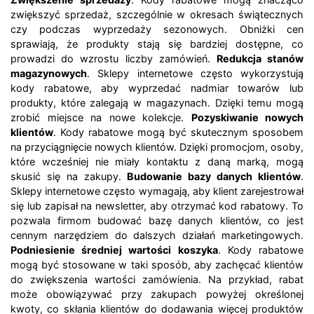
zwiększyć sprzedaż, szczególnie w okresach świątecznych
czy podczas wyprzedaży sezonowych. Obniżki cen
sprawiają, że produkty stają się bardziej dostępne, co
prowadzi do wzrostu liczby zamówień.
Redukcja stanów
magazynowych
. Sklepy internetowe często wykorzystują
kody rabatowe, aby wyprzedać nadmiar towarów lub
produkty, które zalegają w magazynach. Dzięki temu mogą
zrobić miejsce na nowe kolekcje.
Pozyskiwanie nowych
klientów
. Kody rabatowe mogą być skutecznym sposobem
na przyciągnięcie nowych klientów. Dzięki promocjom, osoby,
które wcześniej nie miały kontaktu z daną marką, mogą
skusić się na zakupy.
Budowanie bazy danych klientów
.
Sklepy internetowe często wymagają, aby klient zarejestrował
się lub zapisał na newsletter, aby otrzymać kod rabatowy. To
pozwala firmom budować bazę danych klientów, co jest
cennym narzędziem do dalszych działań marketingowych.
Podniesienie średniej wartości koszyka
. Kody rabatowe
mogą być stosowane w taki sposób, aby zachęcać klientów
do zwiększenia wartości zamówienia. Na przykład, rabat
może obowiązywać przy zakupach powyżej określonej
kwoty, co skłania klientów do dodawania więcej produktów