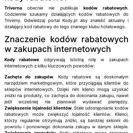
Triverna
obecnie nie publikuje
kodów rabatowych
.
Codziennie szukamy działających kodów rabatowych do
Triverny. Odwiedzaj portal Kody.pl aby znaleść aktualny i
dzałający kod rabatowy do tego znanego klubu hotelowego.
Znaczenie kodów rabatowych
w zakupach internetowych
Kody rabatowe
odgrywają istotną rolę w zakupach
internetowych z kilku kluczowych powodów:
Zachęta do zakupów
. Kody rabatowe są doskonałym
narzędziem marketingowym, które przyciągają klientów do
sklepów internetowych. Dzięki nim klienci mogą uzyskać
zniżki na produkty, co zachęca do dokonania zakupu, nawet
jeśli wcześniej nie planowali wydawać pieniędzy.
Zwiększenie lojalności klientów
. Stałe udostępnianie kodów
rabatowych może zwiększyć lojalność klientów. Klienci,
którzy regularnie otrzymują zniżki, są bardziej skłonni do
powrotu i ponownego dokonania zakupu w danym sklepie.
Zwiększenie sprzedaży
. Kody rabatowe mogą znacząco