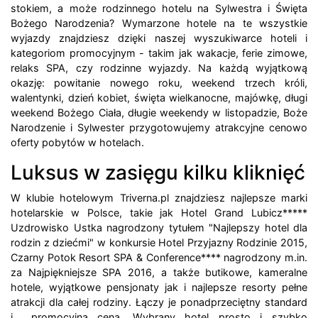
stokiem, a może rodzinnego hotelu na Sylwestra i Święta
Bożego Narodzenia? Wymarzone hotele na te wszystkie
wyjazdy znajdziesz dzięki naszej wyszukiwarce hoteli i
kategoriom promocyjnym - takim jak wakacje, ferie zimowe,
relaks SPA, czy rodzinne wyjazdy. Na każdą wyjątkową
okazję: powitanie nowego roku, weekend trzech króli,
walentynki, dzień kobiet, święta wielkanocne, majówkę, długi
weekend Bożego Ciała, długie weekendy w listopadzie, Boże
Narodzenie i Sylwester przygotowujemy atrakcyjne cenowo
oferty pobytów w hotelach.
Luksus w zasięgu kilku kliknięć
W klubie hotelowym Triverna.pl znajdziesz najlepsze marki
hotelarskie w Polsce, takie jak Hotel Grand Lubicz*****
Uzdrowisko Ustka nagrodzony tytułem "Najlepszy hotel dla
rodzin z dziećmi" w konkursie Hotel Przyjazny Rodzinie 2015,
Czarny Potok Resort SPA & Conference**** nagrodzony m.in.
za Najpiękniejsze SPA 2016, a także butikowe, kameralne
hotele, wyjątkowe pensjonaty jak i najlepsze resorty pełne
atrakcji dla całej rodziny. Łączy je ponadprzeciętny standard
i... promocyjna cena. Wybrany hotel prosto i szybko