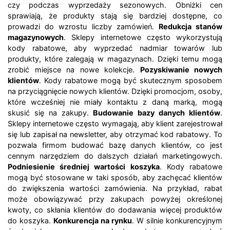
czy podczas wyprzedaży sezonowych. Obniżki cen
sprawiają, że produkty stają się bardziej dostępne, co
prowadzi do wzrostu liczby zamówień.
Redukcja stanów
magazynowych
. Sklepy internetowe często wykorzystują
kody rabatowe, aby wyprzedać nadmiar towarów lub
produkty, które zalegają w magazynach. Dzięki temu mogą
zrobić miejsce na nowe kolekcje.
Pozyskiwanie nowych
klientów
. Kody rabatowe mogą być skutecznym sposobem
na przyciągnięcie nowych klientów. Dzięki promocjom, osoby,
które wcześniej nie miały kontaktu z daną marką, mogą
skusić się na zakupy.
Budowanie bazy danych klientów
.
Sklepy internetowe często wymagają, aby klient zarejestrował
się lub zapisał na newsletter, aby otrzymać kod rabatowy. To
pozwala firmom budować bazę danych klientów, co jest
cennym narzędziem do dalszych działań marketingowych.
Podniesienie średniej wartości koszyka
. Kody rabatowe
mogą być stosowane w taki sposób, aby zachęcać klientów
do zwiększenia wartości zamówienia. Na przykład, rabat
może obowiązywać przy zakupach powyżej określonej
kwoty, co skłania klientów do dodawania więcej produktów
do koszyka.
Konkurencja na rynku
. W silnie konkurencyjnym