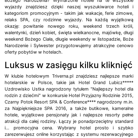
Bożego Narodzenia? Wymarzone hotele na te wszystkie
wyjazdy znajdziesz dzięki naszej wyszukiwarce hoteli i
kategoriom promocyjnym - takim jak wakacje, ferie zimowe,
relaks SPA, czy rodzinne wyjazdy. Na każdą wyjątkową
okazję: powitanie nowego roku, weekend trzech króli,
walentynki, dzień kobiet, święta wielkanocne, majówkę, długi
weekend Bożego Ciała, długie weekendy w listopadzie, Boże
Narodzenie i Sylwester przygotowujemy atrakcyjne cenowo
oferty pobytów w hotelach.
Luksus w zasięgu kilku kliknięć
W klubie hotelowym Triverna.pl znajdziesz najlepsze marki
hotelarskie w Polsce, takie jak Hotel Grand Lubicz*****
Uzdrowisko Ustka nagrodzony tytułem "Najlepszy hotel dla
rodzin z dziećmi" w konkursie Hotel Przyjazny Rodzinie 2015,
Czarny Potok Resort SPA & Conference**** nagrodzony m.in.
za Najpiękniejsze SPA 2016, a także butikowe, kameralne
hotele, wyjątkowe pensjonaty jak i najlepsze resorty pełne
atrakcji dla całej rodziny. Łączy je ponadprzeciętny standard
i... promocyjna cena. Wybrany hotel prosto i szybko
zarezerwujesz online korzystając z systemu rezerwacyjnego