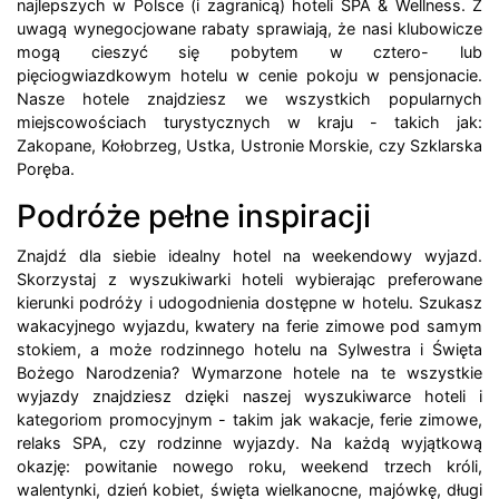
najlepszych w Polsce (i zagranicą) hoteli SPA & Wellness. Z
uwagą wynegocjowane rabaty sprawiają, że nasi klubowicze
mogą cieszyć się pobytem w cztero- lub
pięciogwiazdkowym hotelu w cenie pokoju w pensjonacie.
Nasze hotele znajdziesz we wszystkich popularnych
miejscowościach turystycznych w kraju - takich jak:
Zakopane, Kołobrzeg, Ustka, Ustronie Morskie, czy Szklarska
Poręba.
Podróże pełne inspiracji
Znajdź dla siebie idealny hotel na weekendowy wyjazd.
Skorzystaj z wyszukiwarki hoteli wybierając preferowane
kierunki podróży i udogodnienia dostępne w hotelu. Szukasz
wakacyjnego wyjazdu, kwatery na ferie zimowe pod samym
stokiem, a może rodzinnego hotelu na Sylwestra i Święta
Bożego Narodzenia? Wymarzone hotele na te wszystkie
wyjazdy znajdziesz dzięki naszej wyszukiwarce hoteli i
kategoriom promocyjnym - takim jak wakacje, ferie zimowe,
relaks SPA, czy rodzinne wyjazdy. Na każdą wyjątkową
okazję: powitanie nowego roku, weekend trzech króli,
walentynki, dzień kobiet, święta wielkanocne, majówkę, długi