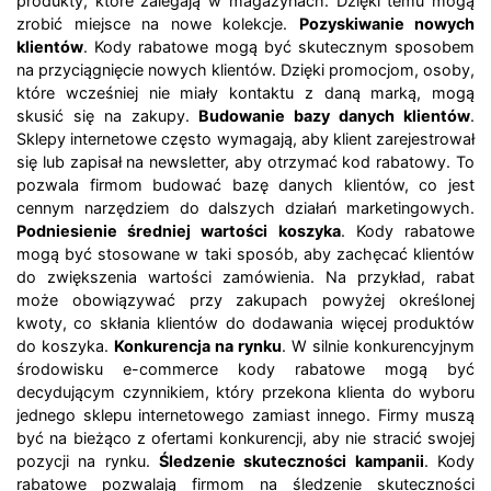
produkty, które zalegają w magazynach. Dzięki temu mogą
zrobić miejsce na nowe kolekcje.
Pozyskiwanie nowych
klientów
. Kody rabatowe mogą być skutecznym sposobem
na przyciągnięcie nowych klientów. Dzięki promocjom, osoby,
które wcześniej nie miały kontaktu z daną marką, mogą
skusić się na zakupy.
Budowanie bazy danych klientów
.
Sklepy internetowe często wymagają, aby klient zarejestrował
się lub zapisał na newsletter, aby otrzymać kod rabatowy. To
pozwala firmom budować bazę danych klientów, co jest
cennym narzędziem do dalszych działań marketingowych.
Podniesienie średniej wartości koszyka
. Kody rabatowe
mogą być stosowane w taki sposób, aby zachęcać klientów
do zwiększenia wartości zamówienia. Na przykład, rabat
może obowiązywać przy zakupach powyżej określonej
kwoty, co skłania klientów do dodawania więcej produktów
do koszyka.
Konkurencja na rynku
. W silnie konkurencyjnym
środowisku e-commerce kody rabatowe mogą być
decydującym czynnikiem, który przekona klienta do wyboru
jednego sklepu internetowego zamiast innego. Firmy muszą
być na bieżąco z ofertami konkurencji, aby nie stracić swojej
pozycji na rynku.
Śledzenie skuteczności kampanii
. Kody
rabatowe pozwalają firmom na śledzenie skuteczności