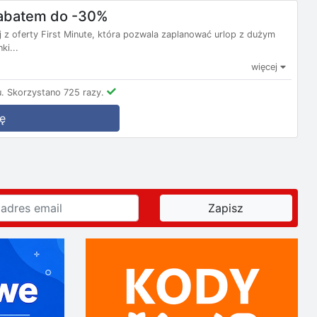
 rabatem do -30%
j z oferty First Minute, która pozwala zaplanować urlop z dużym
ki...
więcej
.
Skorzystano 725 razy.
ę