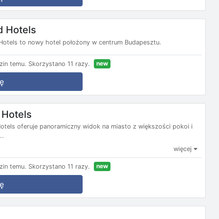
d Hotels
otels to nowy hotel położony w centrum Budapesztu.
new
zin temu.
Skorzystano 11 razy.
ę
 Hotels
els oferuje panoramiczny widok na miasto z większości pokoi i
..
więcej
new
zin temu.
Skorzystano 11 razy.
ę