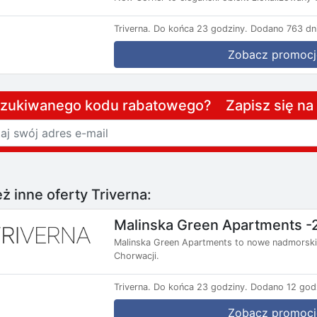
Triverna.
Do końca 23 godziny.
Dodano 763 dni
Zobacz promocj
szukiwanego kodu rabatowego? Zapisz się n
ż inne oferty Triverna:
Malinska Green Apartments -
Malinska Green Apartments to nowe nadmorski
Chorwacji.
Triverna.
Do końca 23 godziny.
Dodano 12 god
Zobacz promocj