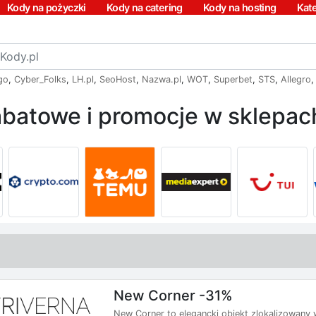
Kody na pożyczki
Kody na catering
Kody na hosting
Kat
go
,
Cyber_Folks
,
LH.pl
,
SeoHost
,
Nazwa.pl
,
WOT
,
Superbet
,
STS
,
Allegro
batowe i promocje w sklepach
New Corner -31%
New Corner to elegancki obiekt zlokalizowany 