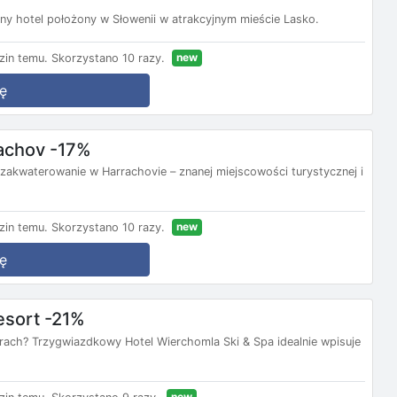
y hotel położony w Słowenii w atrakcyjnym mieście Lasko.
new
zin temu.
Skorzystano 10 razy.
ę
rachov -17%
 zakwaterowanie w Harrachovie – znanej miejscowości turystycznej i
new
zin temu.
Skorzystano 10 razy.
ę
esort -21%
rach? Trzygwiazdkowy Hotel Wierchomla Ski & Spa idealnie wpisuje
new