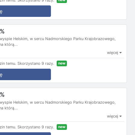
zin temu.
Skorzystano 9 razy.
ę
0%
ółwyspie Helskim, w sercu Nadmorskiego Parku Krajobrazowego,
a którą...
więcej
new
zin temu.
Skorzystano 9 razy.
ę
9%
ółwyspie Helskim, w sercu Nadmorskiego Parku Krajobrazowego,
a którą...
więcej
new
zin temu.
Skorzystano 9 razy.