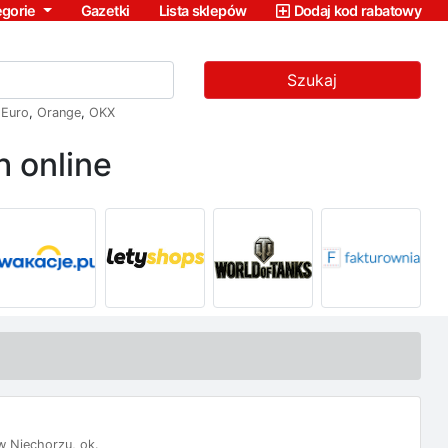
egorie
Gazetki
Lista sklepów
Dodaj kod rabatowy
Szukaj
,
Euro
,
Orange
,
OKX
 online
w Niechorzu, ok.