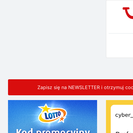
Zapisz się na NEWSLETTER i otrzymuj co