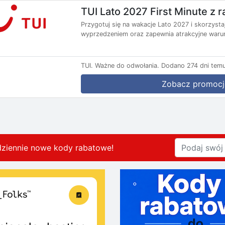
TUI Lato 2027 First Minute z
Przygotuj się na wakacje Lato 2027 i skorzysta
wyprzedzeniem oraz zapewnia atrakcyjne warun
TUI.
Ważne do odwołania.
Dodano 274 dni temu
Zobacz promocj
dziennie nowe kody rabatowe
!