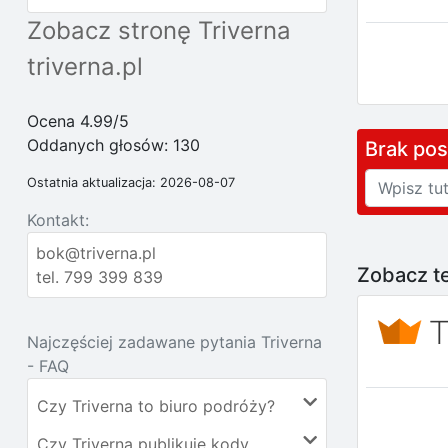
Zobacz stronę Triverna
triverna.pl
Ocena 4.99/5
Oddanych głosów:
130
Brak po
Ostatnia aktualizacja: 2026-08-07
Kontakt:
bok@triverna.pl
Zobacz te
tel. 799 399 839
Najczęściej zadawane pytania Triverna
- FAQ
Czy Triverna to biuro podróży?
Czy Triverna publikuje kody