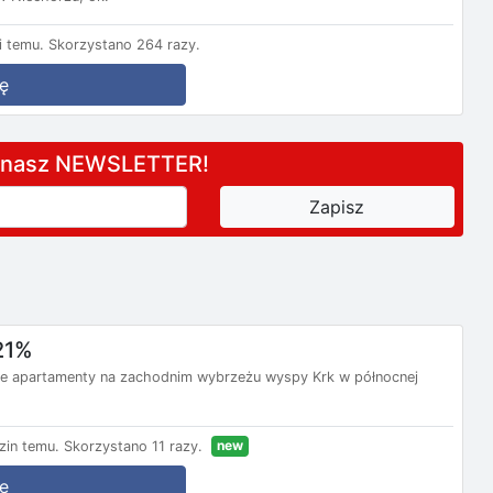
 temu.
Skorzystano 264 razy.
ę
a nasz NEWSLETTER!
21%
e apartamenty na zachodnim wybrzeżu wyspy Krk w północnej
new
zin temu.
Skorzystano 11 razy.
ę