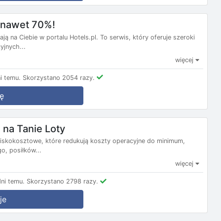
m nawet 70%!
ą na Ciebie w portalu Hotels.pl. To serwis, który oferuje szeroki
yjnych...
więcej
i temu.
Skorzystano 2054 razy.
ę
na Tanie Loty
e niskokosztowe, które redukują koszty operacyjne do minimum,
, posiłków...
więcej
ni temu.
Skorzystano 2798 razy.
je