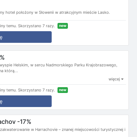
y hotel położony w Słowenii w atrakcyjnym mieście Lasko.
new
iny temu.
Skorzystano 7 razy.
ę
9%
ółwyspie Helskim, w sercu Nadmorskiego Parku Krajobrazowego,
a którą...
więcej
new
iny temu.
Skorzystano 7 razy.
ę
rachov -17%
 zakwaterowanie w Harrachovie – znanej miejscowości turystycznej i