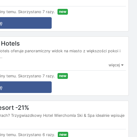
new
iny temu.
Skorzystano 7 razy.
ę
 Hotels
els oferuje panoramiczny widok na miasto z większości pokoi i
..
więcej
new
iny temu.
Skorzystano 7 razy.
ę
esort -21%
rach? Trzygwiazdkowy Hotel Wierchomla Ski & Spa idealnie wpisuje
new
iny temu.
Skorzystano 6 razy.