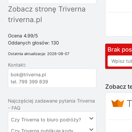
Zobacz stronę Triverna
triverna.pl
Ocena 4.99/5
Oddanych głosów:
130
Brak po
Ostatnia aktualizacja: 2026-08-07
Kontakt:
bok@triverna.pl
tel. 799 399 839
Zobacz te
Najczęściej zadawane pytania Triverna
- FAQ
Czy Triverna to biuro podróży?
Czy Triverna publikuje kody