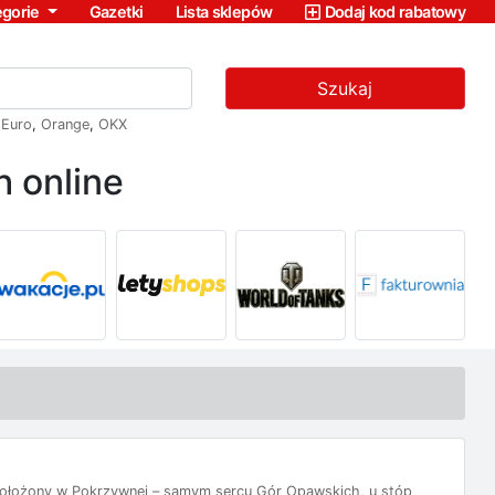
egorie
Gazetki
Lista sklepów
Dodaj kod rabatowy
Szukaj
,
Euro
,
Orange
,
OKX
 online
ołożony w Pokrzywnej – samym sercu Gór Opawskich, u stóp