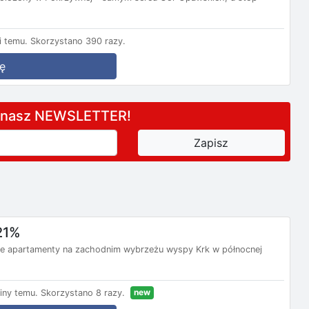
 temu.
Skorzystano 390 razy.
ę
a nasz NEWSLETTER!
21%
e apartamenty na zachodnim wybrzeżu wyspy Krk w północnej
new
iny temu.
Skorzystano 8 razy.