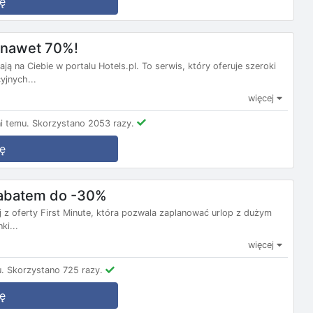
ę
m nawet 70%!
ą na Ciebie w portalu Hotels.pl. To serwis, który oferuje szeroki
yjnych...
więcej
i temu.
Skorzystano 2053 razy.
ę
 rabatem do -30%
j z oferty First Minute, która pozwala zaplanować urlop z dużym
ki...
więcej
.
Skorzystano 725 razy.
ę