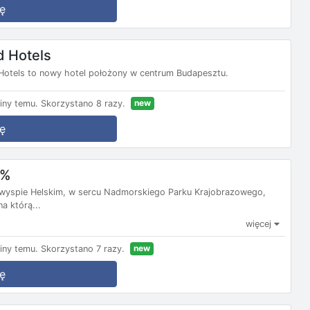
ę
d Hotels
otels to nowy hotel położony w centrum Budapesztu.
new
iny temu.
Skorzystano 8 razy.
ę
0%
ółwyspie Helskim, w sercu Nadmorskiego Parku Krajobrazowego,
a którą...
więcej
new
iny temu.
Skorzystano 7 razy.
ę