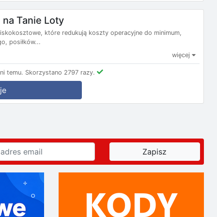
na Tanie Loty
e niskokosztowe, które redukują koszty operacyjne do minimum,
, posiłków...
więcej
ni temu.
Skorzystano 2797 razy.
je