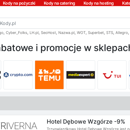
Kody na pożyczki
Kody na catering
Kody na hosting
Kat
go
,
Cyber_Folks
,
LH.pl
,
SeoHost
,
Nazwa.pl
,
WOT
,
Superbet
,
STS
,
Allegro
batowe i promocje w sklepach
Hotel Dębowe Wzgórze -9%
Trzygwiazdkowy Hotel Dębowe Wzgórze jest p