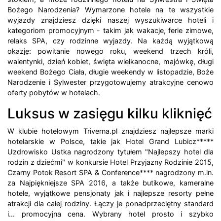
Bożego Narodzenia? Wymarzone hotele na te wszystkie
wyjazdy znajdziesz dzięki naszej wyszukiwarce hoteli i
kategoriom promocyjnym - takim jak wakacje, ferie zimowe,
relaks SPA, czy rodzinne wyjazdy. Na każdą wyjątkową
okazję: powitanie nowego roku, weekend trzech króli,
walentynki, dzień kobiet, święta wielkanocne, majówkę, długi
weekend Bożego Ciała, długie weekendy w listopadzie, Boże
Narodzenie i Sylwester przygotowujemy atrakcyjne cenowo
oferty pobytów w hotelach.
Luksus w zasięgu kilku kliknięć
W klubie hotelowym Triverna.pl znajdziesz najlepsze marki
hotelarskie w Polsce, takie jak Hotel Grand Lubicz*****
Uzdrowisko Ustka nagrodzony tytułem "Najlepszy hotel dla
rodzin z dziećmi" w konkursie Hotel Przyjazny Rodzinie 2015,
Czarny Potok Resort SPA & Conference**** nagrodzony m.in.
za Najpiękniejsze SPA 2016, a także butikowe, kameralne
hotele, wyjątkowe pensjonaty jak i najlepsze resorty pełne
atrakcji dla całej rodziny. Łączy je ponadprzeciętny standard
i... promocyjna cena. Wybrany hotel prosto i szybko