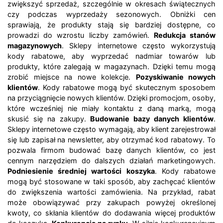
zwiększyć sprzedaż, szczególnie w okresach świątecznych
czy podczas wyprzedaży sezonowych. Obniżki cen
sprawiają, że produkty stają się bardziej dostępne, co
prowadzi do wzrostu liczby zamówień.
Redukcja stanów
magazynowych
. Sklepy internetowe często wykorzystują
kody rabatowe, aby wyprzedać nadmiar towarów lub
produkty, które zalegają w magazynach. Dzięki temu mogą
zrobić miejsce na nowe kolekcje.
Pozyskiwanie nowych
klientów
. Kody rabatowe mogą być skutecznym sposobem
na przyciągnięcie nowych klientów. Dzięki promocjom, osoby,
które wcześniej nie miały kontaktu z daną marką, mogą
skusić się na zakupy.
Budowanie bazy danych klientów
.
Sklepy internetowe często wymagają, aby klient zarejestrował
się lub zapisał na newsletter, aby otrzymać kod rabatowy. To
pozwala firmom budować bazę danych klientów, co jest
cennym narzędziem do dalszych działań marketingowych.
Podniesienie średniej wartości koszyka
. Kody rabatowe
mogą być stosowane w taki sposób, aby zachęcać klientów
do zwiększenia wartości zamówienia. Na przykład, rabat
może obowiązywać przy zakupach powyżej określonej
kwoty, co skłania klientów do dodawania więcej produktów