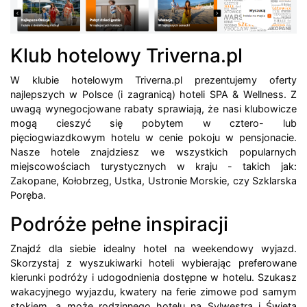
Klub hotelowy Triverna.pl
W klubie hotelowym Triverna.pl prezentujemy oferty
najlepszych w Polsce (i zagranicą) hoteli SPA & Wellness. Z
uwagą wynegocjowane rabaty sprawiają, że nasi klubowicze
mogą cieszyć się pobytem w cztero- lub
pięciogwiazdkowym hotelu w cenie pokoju w pensjonacie.
Nasze hotele znajdziesz we wszystkich popularnych
miejscowościach turystycznych w kraju - takich jak:
Zakopane, Kołobrzeg, Ustka, Ustronie Morskie, czy Szklarska
Poręba.
Podróże pełne inspiracji
Znajdź dla siebie idealny hotel na weekendowy wyjazd.
Skorzystaj z wyszukiwarki hoteli wybierając preferowane
kierunki podróży i udogodnienia dostępne w hotelu. Szukasz
wakacyjnego wyjazdu, kwatery na ferie zimowe pod samym
stokiem, a może rodzinnego hotelu na Sylwestra i Święta