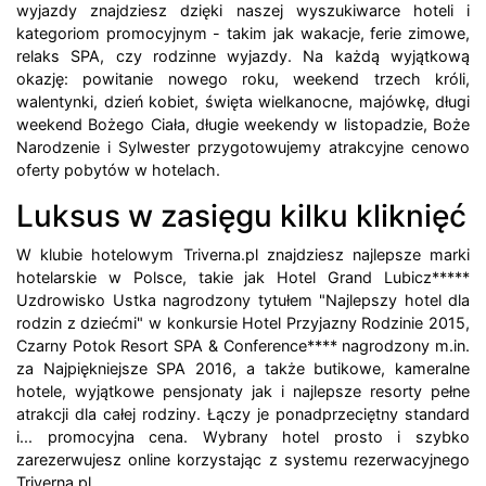
wyjazdy znajdziesz dzięki naszej wyszukiwarce hoteli i
kategoriom promocyjnym - takim jak wakacje, ferie zimowe,
relaks SPA, czy rodzinne wyjazdy. Na każdą wyjątkową
okazję: powitanie nowego roku, weekend trzech króli,
walentynki, dzień kobiet, święta wielkanocne, majówkę, długi
weekend Bożego Ciała, długie weekendy w listopadzie, Boże
Narodzenie i Sylwester przygotowujemy atrakcyjne cenowo
oferty pobytów w hotelach.
Luksus w zasięgu kilku kliknięć
W klubie hotelowym Triverna.pl znajdziesz najlepsze marki
hotelarskie w Polsce, takie jak Hotel Grand Lubicz*****
Uzdrowisko Ustka nagrodzony tytułem "Najlepszy hotel dla
rodzin z dziećmi" w konkursie Hotel Przyjazny Rodzinie 2015,
Czarny Potok Resort SPA & Conference**** nagrodzony m.in.
za Najpiękniejsze SPA 2016, a także butikowe, kameralne
hotele, wyjątkowe pensjonaty jak i najlepsze resorty pełne
atrakcji dla całej rodziny. Łączy je ponadprzeciętny standard
i... promocyjna cena. Wybrany hotel prosto i szybko
zarezerwujesz online korzystając z systemu rezerwacyjnego
Triverna.pl