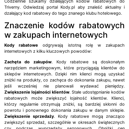
Codziennie szukamy działających kodów rabatowych do
Triverny. Odwiedzaj portal Kody.pl aby znaleść aktualny i
dzałający kod rabatowy do tego znanego klubu hotelowego.
Znaczenie kodów rabatowych
w zakupach internetowych
Kody rabatowe
odgrywają istotną rolę w zakupach
internetowych z kilku kluczowych powodów:
Zachęta do zakupów
. Kody rabatowe są doskonałym
narzędziem marketingowym, które przyciągają klientów do
sklepów internetowych. Dzięki nim klienci mogą uzyskać
zniżki na produkty, co zachęca do dokonania zakupu, nawet
jeśli wcześniej nie planowali wydawać pieniędzy.
Zwiększenie lojalności klientów
. Stałe udostępnianie kodów
rabatowych może zwiększyć lojalność klientów. Klienci,
którzy regularnie otrzymują zniżki, są bardziej skłonni do
powrotu i ponownego dokonania zakupu w danym sklepie.
Zwiększenie sprzedaży
. Kody rabatowe mogą znacząco
zwiększyć sprzedaż, szczególnie w okresach świątecznych
czy podczas wyprzedaży sezonowych. Obniżki cen