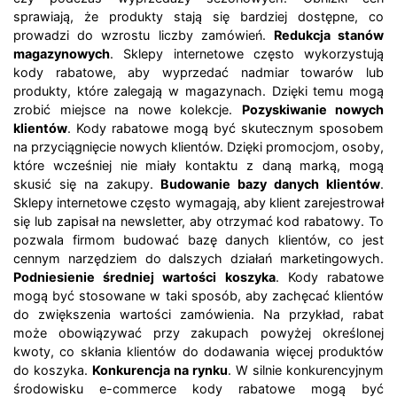
sprawiają, że produkty stają się bardziej dostępne, co
prowadzi do wzrostu liczby zamówień.
Redukcja stanów
magazynowych
. Sklepy internetowe często wykorzystują
kody rabatowe, aby wyprzedać nadmiar towarów lub
produkty, które zalegają w magazynach. Dzięki temu mogą
zrobić miejsce na nowe kolekcje.
Pozyskiwanie nowych
klientów
. Kody rabatowe mogą być skutecznym sposobem
na przyciągnięcie nowych klientów. Dzięki promocjom, osoby,
które wcześniej nie miały kontaktu z daną marką, mogą
skusić się na zakupy.
Budowanie bazy danych klientów
.
Sklepy internetowe często wymagają, aby klient zarejestrował
się lub zapisał na newsletter, aby otrzymać kod rabatowy. To
pozwala firmom budować bazę danych klientów, co jest
cennym narzędziem do dalszych działań marketingowych.
Podniesienie średniej wartości koszyka
. Kody rabatowe
mogą być stosowane w taki sposób, aby zachęcać klientów
do zwiększenia wartości zamówienia. Na przykład, rabat
może obowiązywać przy zakupach powyżej określonej
kwoty, co skłania klientów do dodawania więcej produktów
do koszyka.
Konkurencja na rynku
. W silnie konkurencyjnym
środowisku e-commerce kody rabatowe mogą być