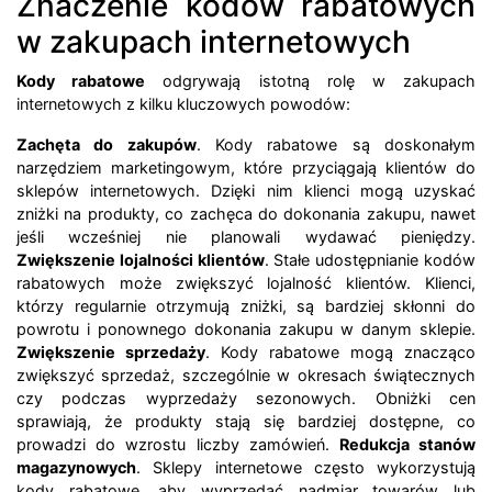
Znaczenie kodów rabatowych
w zakupach internetowych
Kody rabatowe
odgrywają istotną rolę w zakupach
internetowych z kilku kluczowych powodów:
Zachęta do zakupów
. Kody rabatowe są doskonałym
narzędziem marketingowym, które przyciągają klientów do
sklepów internetowych. Dzięki nim klienci mogą uzyskać
zniżki na produkty, co zachęca do dokonania zakupu, nawet
jeśli wcześniej nie planowali wydawać pieniędzy.
Zwiększenie lojalności klientów
. Stałe udostępnianie kodów
rabatowych może zwiększyć lojalność klientów. Klienci,
którzy regularnie otrzymują zniżki, są bardziej skłonni do
powrotu i ponownego dokonania zakupu w danym sklepie.
Zwiększenie sprzedaży
. Kody rabatowe mogą znacząco
zwiększyć sprzedaż, szczególnie w okresach świątecznych
czy podczas wyprzedaży sezonowych. Obniżki cen
sprawiają, że produkty stają się bardziej dostępne, co
prowadzi do wzrostu liczby zamówień.
Redukcja stanów
magazynowych
. Sklepy internetowe często wykorzystują
kody rabatowe, aby wyprzedać nadmiar towarów lub