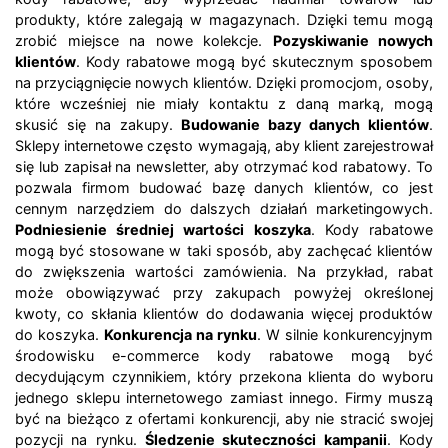
produkty, które zalegają w magazynach. Dzięki temu mogą
zrobić miejsce na nowe kolekcje.
Pozyskiwanie nowych
klientów
. Kody rabatowe mogą być skutecznym sposobem
na przyciągnięcie nowych klientów. Dzięki promocjom, osoby,
które wcześniej nie miały kontaktu z daną marką, mogą
skusić się na zakupy.
Budowanie bazy danych klientów
.
Sklepy internetowe często wymagają, aby klient zarejestrował
się lub zapisał na newsletter, aby otrzymać kod rabatowy. To
pozwala firmom budować bazę danych klientów, co jest
cennym narzędziem do dalszych działań marketingowych.
Podniesienie średniej wartości koszyka
. Kody rabatowe
mogą być stosowane w taki sposób, aby zachęcać klientów
do zwiększenia wartości zamówienia. Na przykład, rabat
może obowiązywać przy zakupach powyżej określonej
kwoty, co skłania klientów do dodawania więcej produktów
do koszyka.
Konkurencja na rynku
. W silnie konkurencyjnym
środowisku e-commerce kody rabatowe mogą być
decydującym czynnikiem, który przekona klienta do wyboru
jednego sklepu internetowego zamiast innego. Firmy muszą
być na bieżąco z ofertami konkurencji, aby nie stracić swojej
pozycji na rynku.
Śledzenie skuteczności kampanii
. Kody