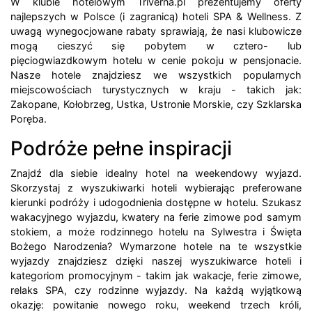
W klubie hotelowym Triverna.pl prezentujemy oferty
najlepszych w Polsce (i zagranicą) hoteli SPA & Wellness. Z
uwagą wynegocjowane rabaty sprawiają, że nasi klubowicze
mogą cieszyć się pobytem w cztero- lub
pięciogwiazdkowym hotelu w cenie pokoju w pensjonacie.
Nasze hotele znajdziesz we wszystkich popularnych
miejscowościach turystycznych w kraju - takich jak:
Zakopane, Kołobrzeg, Ustka, Ustronie Morskie, czy Szklarska
Poręba.
Podróże pełne inspiracji
Znajdź dla siebie idealny hotel na weekendowy wyjazd.
Skorzystaj z wyszukiwarki hoteli wybierając preferowane
kierunki podróży i udogodnienia dostępne w hotelu. Szukasz
wakacyjnego wyjazdu, kwatery na ferie zimowe pod samym
stokiem, a może rodzinnego hotelu na Sylwestra i Święta
Bożego Narodzenia? Wymarzone hotele na te wszystkie
wyjazdy znajdziesz dzięki naszej wyszukiwarce hoteli i
kategoriom promocyjnym - takim jak wakacje, ferie zimowe,
relaks SPA, czy rodzinne wyjazdy. Na każdą wyjątkową
okazję: powitanie nowego roku, weekend trzech króli,