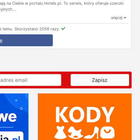
ą na Ciebie w portalu Hotels.pl. To serwis, który oferuje szeroki
yjnych...
więcej
i temu.
Skorzystano 2056 razy.
ę