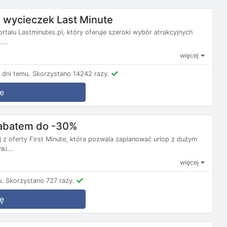
wycieczek Last Minute
ortalu Lastminutes.pl, który oferuje szeroki wybór atrakcyjnych
...
więcej
dni temu.
Skorzystano 14242 razy.
e
 rabatem do -30%
j z oferty First Minute, która pozwala zaplanować urlop z dużym
ki...
więcej
u.
Skorzystano 727 razy.
ę