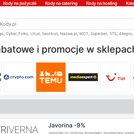
Kody na pożyczki
Kody na catering
Kody na hosting
Kat
go
,
Cyber_Folks
,
LH.pl
,
SeoHost
,
Nazwa.pl
,
WOT
,
Superbet
,
STS
,
Allegro
batowe i promocje w sklepach
Javorina -9%
Javorina to stylowy kompleks noclegowo-gastr