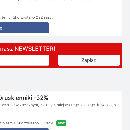
 temu.
Skorzystano 222 razy.
ę
a nasz NEWSLETTER!
Druskienniki -32%
t położone w zacisznym, zielonym miejscu tego znanego litewskiego
new
zin temu.
Skorzystano 10 razy.