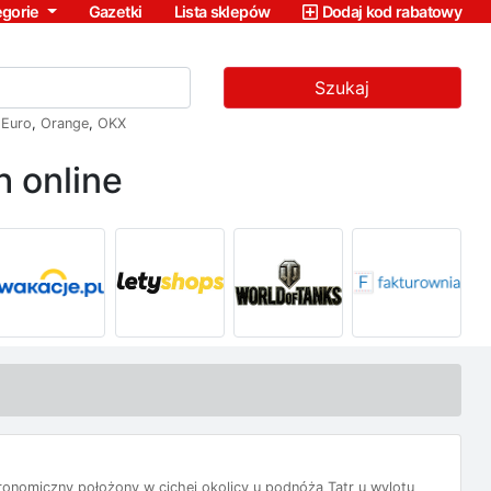
egorie
Gazetki
Lista sklepów
Dodaj kod rabatowy
Szukaj
,
Euro
,
Orange
,
OKX
 online
onomiczny położony w cichej okolicy u podnóża Tatr u wylotu