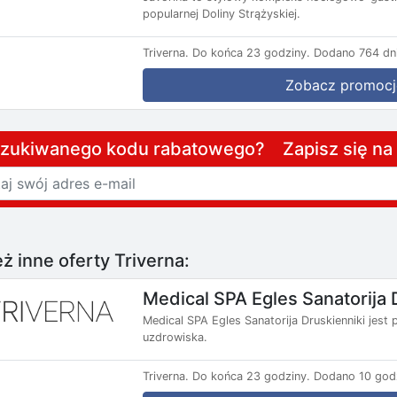
popularnej Doliny Strążyskiej.
Triverna.
Do końca 23 godziny.
Dodano 764 dni
Zobacz promocj
szukiwanego kodu rabatowego? Zapisz się n
ż inne oferty Triverna:
Medical SPA Egles Sanatorija 
Medical SPA Egles Sanatorija Druskienniki jes
uzdrowiska.
Triverna.
Do końca 23 godziny.
Dodano 10 god