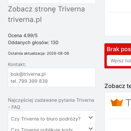
Zobacz stronę Triverna
triverna.pl
Ocena 4.99/5
Oddanych głosów:
130
Brak po
Ostatnia aktualizacja: 2026-08-08
Kontakt:
bok@triverna.pl
tel. 799 399 839
Zobacz te
Najczęściej zadawane pytania Triverna
- FAQ
Czy Triverna to biuro podróży?
Czy Triverna publikuje kody