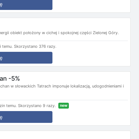
ę
rgii obiekt położony w cichej i spokojnej części Zielonej Góry.
i temu.
Skorzystano 376 razy.
ę
han -5%
han w słowackich Tatrach imponuje lokalizacją, udogodnieniami i
new
zin temu.
Skorzystano 9 razy.
ę