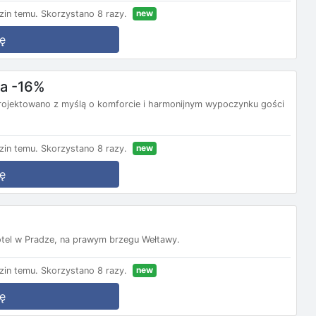
new
zin temu.
Skorzystano 8 razy.
ę
ba -16%
rojektowano z myślą o komforcie i harmonijnym wypoczynku gości
new
zin temu.
Skorzystano 8 razy.
ę
tel w Pradze, na prawym brzegu Wełtawy.
new
zin temu.
Skorzystano 8 razy.
ę