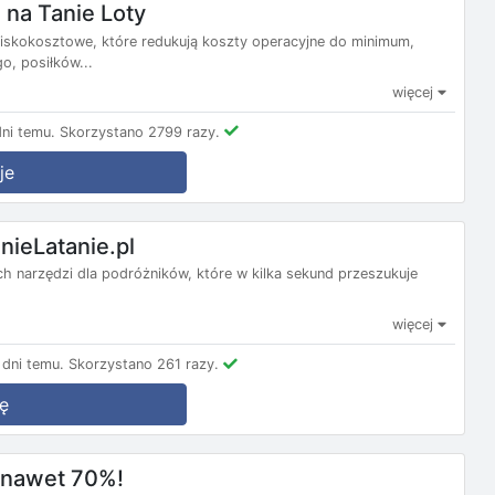
na Tanie Loty
e niskokosztowe, które redukują koszty operacyjne do minimum,
, posiłków...
więcej
ni temu.
Skorzystano 2799 razy.
je
nieLatanie.pl
nych narzędzi dla podróżników, które w kilka sekund przeszukuje
więcej
dni temu.
Skorzystano 261 razy.
ę
m nawet 70%!