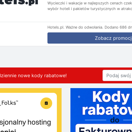
Wycieczki i wakacje w najlepszych cenach czekaj
wybór hoteli i pakietów turystycznych w atrakc
Hotels.pl.
Ważne do odwołania.
Dodano 686 dn
Zobacz promocj
dziennie nowe kody rabatowe
!