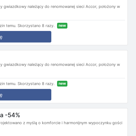
rzy gwiazdkowy należący do renomowanej sieci Accor, położony w
new
zin temu.
Skorzystano 8 razy.
ę
rzy gwiazdkowy należący do renomowanej sieci Accor, położony w
new
zin temu.
Skorzystano 8 razy.
ę
ba -54%
rojektowano z myślą o komforcie i harmonijnym wypoczynku gości