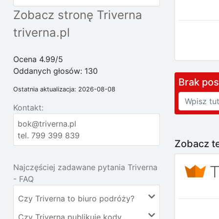
Zobacz stronę Triverna
triverna.pl
Ocena 4.99/5
Oddanych głosów:
130
Brak po
Ostatnia aktualizacja: 2026-08-08
Kontakt:
bok@triverna.pl
tel. 799 399 839
Zobacz te
Najczęściej zadawane pytania Triverna
- FAQ
Czy Triverna to biuro podróży?
Czy Triverna publikuje kody