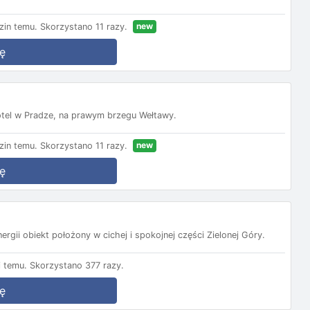
new
zin temu.
Skorzystano 11 razy.
ę
tel w Pradze, na prawym brzegu Wełtawy.
new
zin temu.
Skorzystano 11 razy.
ę
rgii obiekt położony w cichej i spokojnej części Zielonej Góry.
 temu.
Skorzystano 377 razy.
ę