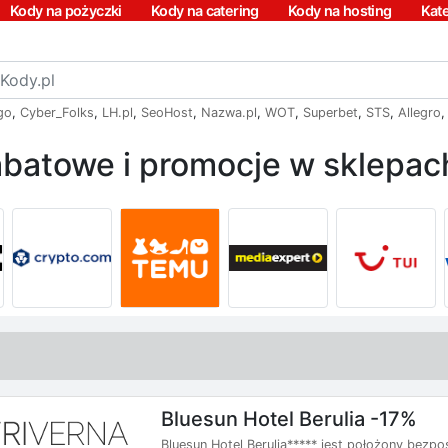
Kody na pożyczki
Kody na catering
Kody na hosting
Kat
go
,
Cyber_Folks
,
LH.pl
,
SeoHost
,
Nazwa.pl
,
WOT
,
Superbet
,
STS
,
Allegro
batowe i promocje w sklepach
Bluesun Hotel Berulia -17%
Bluesun Hotel Berulia***** jest położony bezpo