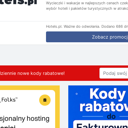
Wycieczki i wakacje w najlepszych cenach czekaj
wybór hoteli i pakietów turystycznych w atrakc
Hotels.pl.
Ważne do odwołania.
Dodano 686 dn
Zobacz promocj
dziennie nowe kody rabatowe
!