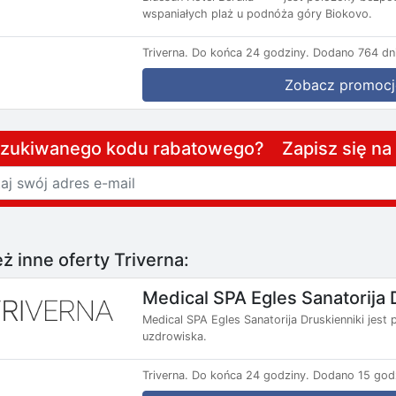
wspaniałych plaż u podnóża góry Biokovo.
Triverna.
Do końca 24 godziny.
Dodano 764 dni
Zobacz promocj
szukiwanego kodu rabatowego? Zapisz się n
ż inne oferty Triverna:
Medical SPA Egles Sanatorija 
Medical SPA Egles Sanatorija Druskienniki jes
uzdrowiska.
Triverna.
Do końca 24 godziny.
Dodano 15 god