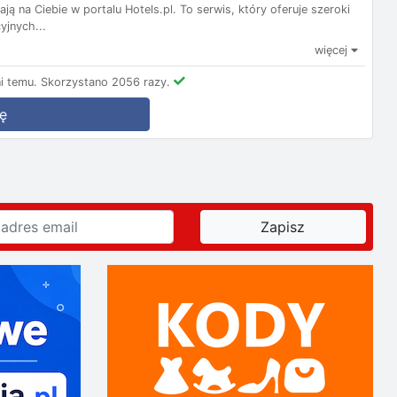
ą na Ciebie w portalu Hotels.pl. To serwis, który oferuje szeroki
yjnych...
więcej
i temu.
Skorzystano 2056 razy.
ę