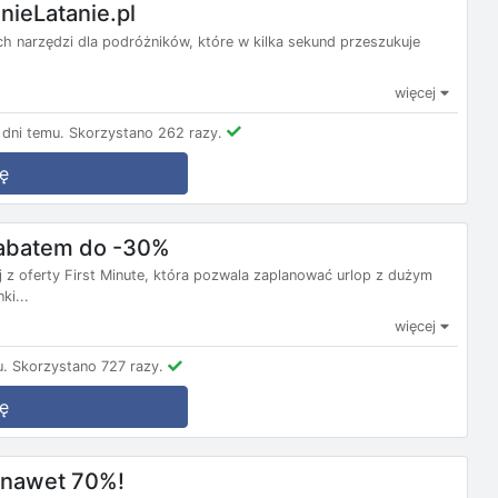
nieLatanie.pl
nych narzędzi dla podróżników, które w kilka sekund przeszukuje
więcej
dni temu.
Skorzystano 262 razy.
ę
 rabatem do -30%
j z oferty First Minute, która pozwala zaplanować urlop z dużym
ki...
więcej
u.
Skorzystano 727 razy.
ę
m nawet 70%!