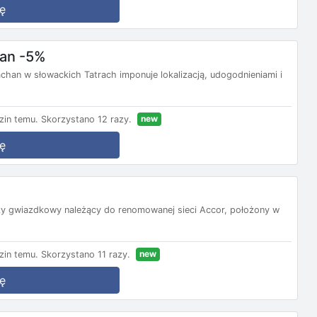
ę
han -5%
han w słowackich Tatrach imponuje lokalizacją, udogodnieniami i
new
zin temu.
Skorzystano 12 razy.
ę
rzy gwiazdkowy należący do renomowanej sieci Accor, położony w
new
zin temu.
Skorzystano 11 razy.
ę