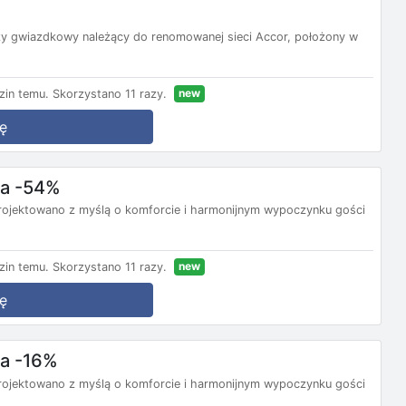
rzy gwiazdkowy należący do renomowanej sieci Accor, położony w
new
zin temu.
Skorzystano 11 razy.
ę
ba -54%
rojektowano z myślą o komforcie i harmonijnym wypoczynku gości
new
zin temu.
Skorzystano 11 razy.
ę
ba -16%
rojektowano z myślą o komforcie i harmonijnym wypoczynku gości