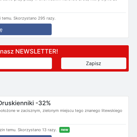
 temu.
Skorzystano 295 razy.
ę
a nasz NEWSLETTER!
Druskienniki -32%
t położone w zacisznym, zielonym miejscu tego znanego litewskiego
new
zin temu.
Skorzystano 13 razy.