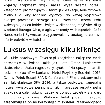
Bożego Narodzenia? Wymarzone hotele na te wszystkie
wyjazdy znajdziesz dzięki naszej wyszukiwarce hoteli i
kategoriom promocyjnym - takim jak wakacje, ferie zimowe,
relaks SPA, czy rodzinne wyjazdy. Na każdą wyjątkową
okazję: powitanie nowego roku, weekend trzech króli,
walentynki, dzień kobiet, święta wielkanocne, majówkę, długi
weekend Bożego Ciała, długie weekendy w listopadzie, Boże
Narodzenie i Sylwester przygotowujemy atrakcyjne cenowo
oferty pobytów w hotelach.
Luksus w zasięgu kilku kliknięć
W klubie hotelowym Triverna.pl znajdziesz najlepsze marki
hotelarskie w Polsce, takie jak Hotel Grand Lubicz*****
Uzdrowisko Ustka nagrodzony tytułem "Najlepszy hotel dla
rodzin z dziećmi" w konkursie Hotel Przyjazny Rodzinie 2015,
Czarny Potok Resort SPA & Conference**** nagrodzony m.in.
za Najpiękniejsze SPA 2016, a także butikowe, kameralne
hotele, wyjątkowe pensjonaty jak i najlepsze resorty pełne
atrakcji dla całej rodziny. Łączy je ponadprzeciętny standard
i... promocyjna cena. Wybrany hotel prosto i szybko
zarezerwujesz online korzystając z systemu rezerwacyjnego