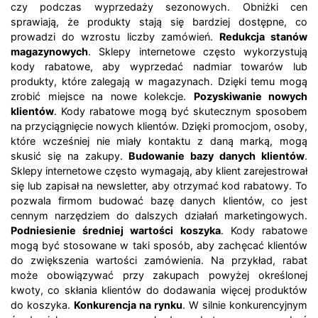
czy podczas wyprzedaży sezonowych. Obniżki cen
sprawiają, że produkty stają się bardziej dostępne, co
prowadzi do wzrostu liczby zamówień.
Redukcja stanów
magazynowych
. Sklepy internetowe często wykorzystują
kody rabatowe, aby wyprzedać nadmiar towarów lub
produkty, które zalegają w magazynach. Dzięki temu mogą
zrobić miejsce na nowe kolekcje.
Pozyskiwanie nowych
klientów
. Kody rabatowe mogą być skutecznym sposobem
na przyciągnięcie nowych klientów. Dzięki promocjom, osoby,
które wcześniej nie miały kontaktu z daną marką, mogą
skusić się na zakupy.
Budowanie bazy danych klientów
.
Sklepy internetowe często wymagają, aby klient zarejestrował
się lub zapisał na newsletter, aby otrzymać kod rabatowy. To
pozwala firmom budować bazę danych klientów, co jest
cennym narzędziem do dalszych działań marketingowych.
Podniesienie średniej wartości koszyka
. Kody rabatowe
mogą być stosowane w taki sposób, aby zachęcać klientów
do zwiększenia wartości zamówienia. Na przykład, rabat
może obowiązywać przy zakupach powyżej określonej
kwoty, co skłania klientów do dodawania więcej produktów
do koszyka.
Konkurencja na rynku
. W silnie konkurencyjnym