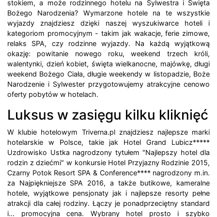
stokiem, a może rodzinnego hotelu na Sylwestra i Święta
Bożego Narodzenia? Wymarzone hotele na te wszystkie
wyjazdy znajdziesz dzięki naszej wyszukiwarce hoteli i
kategoriom promocyjnym - takim jak wakacje, ferie zimowe,
relaks SPA, czy rodzinne wyjazdy. Na każdą wyjątkową
okazję: powitanie nowego roku, weekend trzech króli,
walentynki, dzień kobiet, święta wielkanocne, majówkę, długi
weekend Bożego Ciała, długie weekendy w listopadzie, Boże
Narodzenie i Sylwester przygotowujemy atrakcyjne cenowo
oferty pobytów w hotelach.
Luksus w zasięgu kilku kliknięć
W klubie hotelowym Triverna.pl znajdziesz najlepsze marki
hotelarskie w Polsce, takie jak Hotel Grand Lubicz*****
Uzdrowisko Ustka nagrodzony tytułem "Najlepszy hotel dla
rodzin z dziećmi" w konkursie Hotel Przyjazny Rodzinie 2015,
Czarny Potok Resort SPA & Conference**** nagrodzony m.in.
za Najpiękniejsze SPA 2016, a także butikowe, kameralne
hotele, wyjątkowe pensjonaty jak i najlepsze resorty pełne
atrakcji dla całej rodziny. Łączy je ponadprzeciętny standard
i... promocyjna cena. Wybrany hotel prosto i szybko