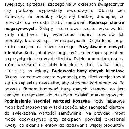
zwiększyć sprzedaż, szczególnie w okresach świątecznych
czy podczas wyprzedaży sezonowych. Obniżki cen
sprawiają, że produkty stają się bardziej dostępne, co
prowadzi do wzrostu liczby zamówień.
Redukcja stanów
magazynowych
. Sklepy internetowe często wykorzystują
kody rabatowe, aby wyprzedać nadmiar towarów lub
produkty, które zalegają w magazynach. Dzięki temu mogą
zrobić miejsce na nowe kolekcje.
Pozyskiwanie nowych
klientów
. Kody rabatowe mogą być skutecznym sposobem
na przyciągnięcie nowych klientów. Dzięki promocjom, osoby,
które wcześniej nie miały kontaktu z daną marką, mogą
skusić się na zakupy.
Budowanie bazy danych klientów
.
Sklepy internetowe często wymagają, aby klient zarejestrował
się lub zapisał na newsletter, aby otrzymać kod rabatowy. To
pozwala firmom budować bazę danych klientów, co jest
cennym narzędziem do dalszych działań marketingowych.
Podniesienie średniej wartości koszyka
. Kody rabatowe
mogą być stosowane w taki sposób, aby zachęcać klientów
do zwiększenia wartości zamówienia. Na przykład, rabat
może obowiązywać przy zakupach powyżej określonej
kwoty, co skłania klientów do dodawania więcej produktów