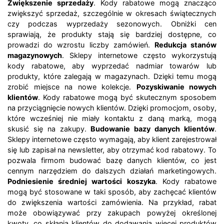
Zwiększenie sprzedaży
. Kody rabatowe mogą znacząco
zwiększyć sprzedaż, szczególnie w okresach świątecznych
czy podczas wyprzedaży sezonowych. Obniżki cen
sprawiają, że produkty stają się bardziej dostępne, co
prowadzi do wzrostu liczby zamówień.
Redukcja stanów
magazynowych
. Sklepy internetowe często wykorzystują
kody rabatowe, aby wyprzedać nadmiar towarów lub
produkty, które zalegają w magazynach. Dzięki temu mogą
zrobić miejsce na nowe kolekcje.
Pozyskiwanie nowych
klientów
. Kody rabatowe mogą być skutecznym sposobem
na przyciągnięcie nowych klientów. Dzięki promocjom, osoby,
które wcześniej nie miały kontaktu z daną marką, mogą
skusić się na zakupy.
Budowanie bazy danych klientów
.
Sklepy internetowe często wymagają, aby klient zarejestrował
się lub zapisał na newsletter, aby otrzymać kod rabatowy. To
pozwala firmom budować bazę danych klientów, co jest
cennym narzędziem do dalszych działań marketingowych.
Podniesienie średniej wartości koszyka
. Kody rabatowe
mogą być stosowane w taki sposób, aby zachęcać klientów
do zwiększenia wartości zamówienia. Na przykład, rabat
może obowiązywać przy zakupach powyżej określonej
kwoty, co skłania klientów do dodawania więcej produktów