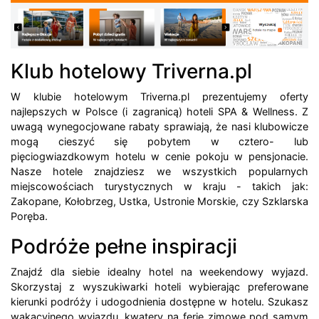
Klub hotelowy Triverna.pl
W klubie hotelowym Triverna.pl prezentujemy oferty
najlepszych w Polsce (i zagranicą) hoteli SPA & Wellness. Z
uwagą wynegocjowane rabaty sprawiają, że nasi klubowicze
mogą cieszyć się pobytem w cztero- lub
pięciogwiazdkowym hotelu w cenie pokoju w pensjonacie.
Nasze hotele znajdziesz we wszystkich popularnych
miejscowościach turystycznych w kraju - takich jak:
Zakopane, Kołobrzeg, Ustka, Ustronie Morskie, czy Szklarska
Poręba.
Podróże pełne inspiracji
Znajdź dla siebie idealny hotel na weekendowy wyjazd.
Skorzystaj z wyszukiwarki hoteli wybierając preferowane
kierunki podróży i udogodnienia dostępne w hotelu. Szukasz
wakacyjnego wyjazdu, kwatery na ferie zimowe pod samym