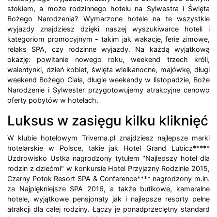
stokiem, a może rodzinnego hotelu na Sylwestra i Święta
Bożego Narodzenia? Wymarzone hotele na te wszystkie
wyjazdy znajdziesz dzięki naszej wyszukiwarce hoteli i
kategoriom promocyjnym - takim jak wakacje, ferie zimowe,
relaks SPA, czy rodzinne wyjazdy. Na każdą wyjątkową
okazję: powitanie nowego roku, weekend trzech króli,
walentynki, dzień kobiet, święta wielkanocne, majówkę, długi
weekend Bożego Ciała, długie weekendy w listopadzie, Boże
Narodzenie i Sylwester przygotowujemy atrakcyjne cenowo
oferty pobytów w hotelach.
Luksus w zasięgu kilku kliknięć
W klubie hotelowym Triverna.pl znajdziesz najlepsze marki
hotelarskie w Polsce, takie jak Hotel Grand Lubicz*****
Uzdrowisko Ustka nagrodzony tytułem "Najlepszy hotel dla
rodzin z dziećmi" w konkursie Hotel Przyjazny Rodzinie 2015,
Czarny Potok Resort SPA & Conference**** nagrodzony m.in.
za Najpiękniejsze SPA 2016, a także butikowe, kameralne
hotele, wyjątkowe pensjonaty jak i najlepsze resorty pełne
atrakcji dla całej rodziny. Łączy je ponadprzeciętny standard