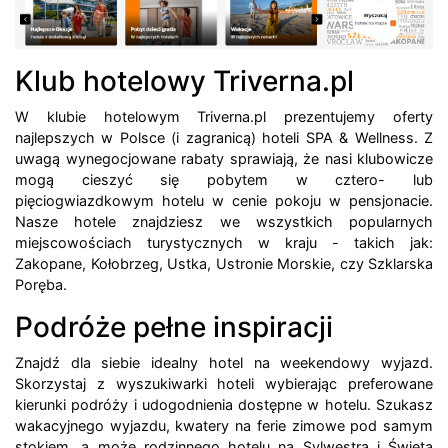
Klub hotelowy Triverna.pl
W klubie hotelowym Triverna.pl prezentujemy oferty
najlepszych w Polsce (i zagranicą) hoteli SPA & Wellness. Z
uwagą wynegocjowane rabaty sprawiają, że nasi klubowicze
mogą cieszyć się pobytem w cztero- lub
pięciogwiazdkowym hotelu w cenie pokoju w pensjonacie.
Nasze hotele znajdziesz we wszystkich popularnych
miejscowościach turystycznych w kraju - takich jak:
Zakopane, Kołobrzeg, Ustka, Ustronie Morskie, czy Szklarska
Poręba.
Podróże pełne inspiracji
Znajdź dla siebie idealny hotel na weekendowy wyjazd.
Skorzystaj z wyszukiwarki hoteli wybierając preferowane
kierunki podróży i udogodnienia dostępne w hotelu. Szukasz
wakacyjnego wyjazdu, kwatery na ferie zimowe pod samym
stokiem, a może rodzinnego hotelu na Sylwestra i Święta