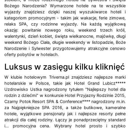
Bożego Narodzenia? Wymarzone hotele na te wszystkie
wyjazdy znajdziesz dzięki naszej wyszukiwarce hoteli i
kategoriom promocyjnym - takim jak wakacje, ferie zimowe,
relaks SPA, czy rodzinne wyjazdy. Na każdą wyjątkową
okazję: powitanie nowego roku, weekend trzech króli,
walentynki, dzień kobiet, święta wielkanocne, majówkę, długi
weekend Bożego Ciała, długie weekendy w listopadzie, Boże
Narodzenie i Sylwester przygotowujemy atrakcyjne cenowo
oferty pobytów w hotelach.
Luksus w zasięgu kilku kliknięć
W klubie hotelowym Triverna.pl znajdziesz najlepsze marki
hotelarskie w Polsce, takie jak Hotel Grand Lubicz*****
Uzdrowisko Ustka nagrodzony tytułem "Najlepszy hotel dla
rodzin z dziećmi" w konkursie Hotel Przyjazny Rodzinie 2015,
Czarny Potok Resort SPA & Conference**** nagrodzony m.in.
za Najpiękniejsze SPA 2016, a także butikowe, kameralne
hotele, wyjątkowe pensjonaty jak i najlepsze resorty pełne
atrakcji dla całej rodziny. Łączy je ponadprzeciętny standard
i... promocyjna cena. Wybrany hotel prosto i szybko