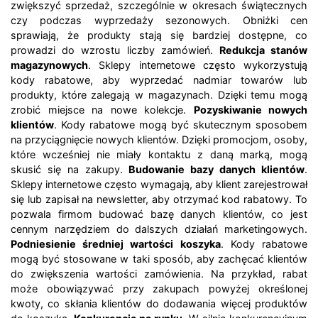
zwiększyć sprzedaż, szczególnie w okresach świątecznych
czy podczas wyprzedaży sezonowych. Obniżki cen
sprawiają, że produkty stają się bardziej dostępne, co
prowadzi do wzrostu liczby zamówień.
Redukcja stanów
magazynowych
. Sklepy internetowe często wykorzystują
kody rabatowe, aby wyprzedać nadmiar towarów lub
produkty, które zalegają w magazynach. Dzięki temu mogą
zrobić miejsce na nowe kolekcje.
Pozyskiwanie nowych
klientów
. Kody rabatowe mogą być skutecznym sposobem
na przyciągnięcie nowych klientów. Dzięki promocjom, osoby,
które wcześniej nie miały kontaktu z daną marką, mogą
skusić się na zakupy.
Budowanie bazy danych klientów
.
Sklepy internetowe często wymagają, aby klient zarejestrował
się lub zapisał na newsletter, aby otrzymać kod rabatowy. To
pozwala firmom budować bazę danych klientów, co jest
cennym narzędziem do dalszych działań marketingowych.
Podniesienie średniej wartości koszyka
. Kody rabatowe
mogą być stosowane w taki sposób, aby zachęcać klientów
do zwiększenia wartości zamówienia. Na przykład, rabat
może obowiązywać przy zakupach powyżej określonej
kwoty, co skłania klientów do dodawania więcej produktów