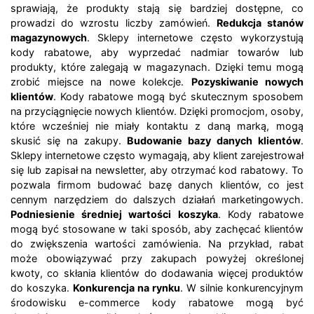
sprawiają, że produkty stają się bardziej dostępne, co
prowadzi do wzrostu liczby zamówień.
Redukcja stanów
magazynowych
. Sklepy internetowe często wykorzystują
kody rabatowe, aby wyprzedać nadmiar towarów lub
produkty, które zalegają w magazynach. Dzięki temu mogą
zrobić miejsce na nowe kolekcje.
Pozyskiwanie nowych
klientów
. Kody rabatowe mogą być skutecznym sposobem
na przyciągnięcie nowych klientów. Dzięki promocjom, osoby,
które wcześniej nie miały kontaktu z daną marką, mogą
skusić się na zakupy.
Budowanie bazy danych klientów
.
Sklepy internetowe często wymagają, aby klient zarejestrował
się lub zapisał na newsletter, aby otrzymać kod rabatowy. To
pozwala firmom budować bazę danych klientów, co jest
cennym narzędziem do dalszych działań marketingowych.
Podniesienie średniej wartości koszyka
. Kody rabatowe
mogą być stosowane w taki sposób, aby zachęcać klientów
do zwiększenia wartości zamówienia. Na przykład, rabat
może obowiązywać przy zakupach powyżej określonej
kwoty, co skłania klientów do dodawania więcej produktów
do koszyka.
Konkurencja na rynku
. W silnie konkurencyjnym
środowisku e-commerce kody rabatowe mogą być