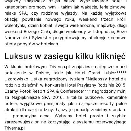
wyjazdy znajdziesz dzięki naszej wyszukiwarce hoteli i
kategoriom promocyjnym - takim jak wakacje, ferie zimowe,
relaks SPA, czy rodzinne wyjazdy. Na każdą wyjątkową
okazję: powitanie nowego roku, weekend trzech króli,
walentynki, dzień kobiet, święta wielkanocne, majówkę, długi
weekend Bożego Ciała, długie weekendy w listopadzie, Boże
Narodzenie i Sylwester przygotowujemy atrakcyjne cenowo
oferty pobytów w hotelach.
Luksus w zasięgu kilku kliknięć
W klubie hotelowym Triverna.pl znajdziesz najlepsze marki
hotelarskie w Polsce, takie jak Hotel Grand Lubicz*****
Uzdrowisko Ustka nagrodzony tytułem "Najlepszy hotel dla
rodzin z dziećmi" w konkursie Hotel Przyjazny Rodzinie 2015,
Czarny Potok Resort SPA & Conference**** nagrodzony m.in.
za Najpiękniejsze SPA 2016, a także butikowe, kameralne
hotele, wyjątkowe pensjonaty jak i najlepsze resorty pełne
atrakcji dla całej rodziny. Łączy je ponadprzeciętny standard
i... promocyjna cena. Wybrany hotel prosto i szybko
zarezerwujesz online korzystając z systemu rezerwacyjnego
Triverna.pl