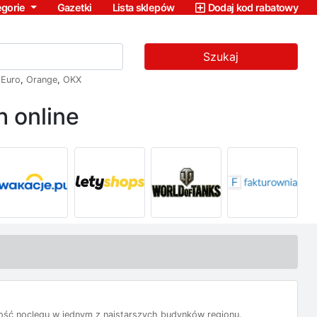
egorie
Gazetki
Lista sklepów
Dodaj kod rabatowy
Szukaj
,
Euro
,
Orange
,
OKX
 online
wość noclegu w jednym z najstarszych budynków regionu.