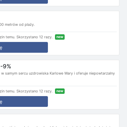
900 metrów od plaży.
new
zin temu.
Skorzystano 12 razy.
ę
 -9%
y w samym sercu uzdrowiska Karlowe Wary i oferuje niepowtarzalny
new
zin temu.
Skorzystano 12 razy.
ę