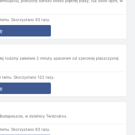
noujściu, położony bardzo blisko pięknej plaży, tuż obok tężni, w
temu.
Skorzystano 93 razy.
ę
ałej rodziny zaledwie 2 minuty spacerem od szerokiej piaszczystej
i temu.
Skorzystano 122 razy.
ę
udapeszcie, w dzielnicy Terézváros.
temu.
Skorzystano 63 razy.