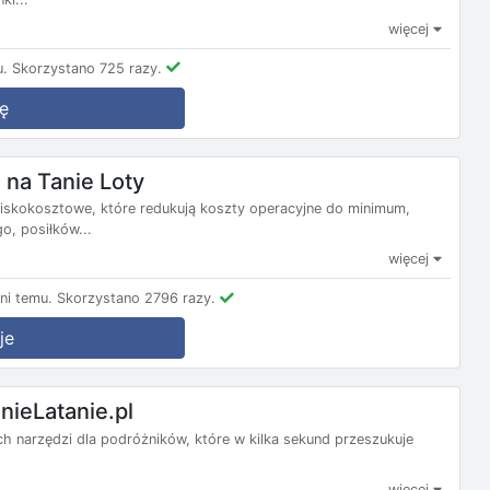
więcej
u.
Skorzystano 725 razy.
ę
na Tanie Loty
e niskokosztowe, które redukują koszty operacyjne do minimum,
, posiłków...
więcej
ni temu.
Skorzystano 2796 razy.
je
nieLatanie.pl
nych narzędzi dla podróżników, które w kilka sekund przeszukuje
więcej