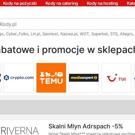
Kody na pożyczki
Kody na catering
Kody na hosting
Kat
go
,
Cyber_Folks
,
LH.pl
,
SeoHost
,
Nazwa.pl
,
WOT
,
Superbet
,
STS
,
Allegro
batowe i promocje w sklepach
Skalni Mlyn Adrspach -5%
Hotel Skalni Mlyn*** stwarza unikatową możli