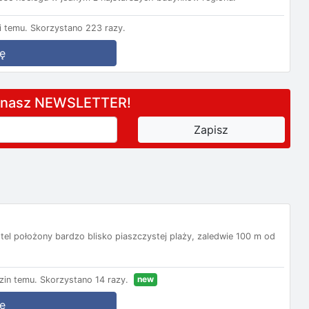
 temu.
Skorzystano 223 razy.
ę
a nasz NEWSLETTER!
el położony bardzo blisko piaszczystej plaży, zaledwie 100 m od
new
zin temu.
Skorzystano 14 razy.
ę