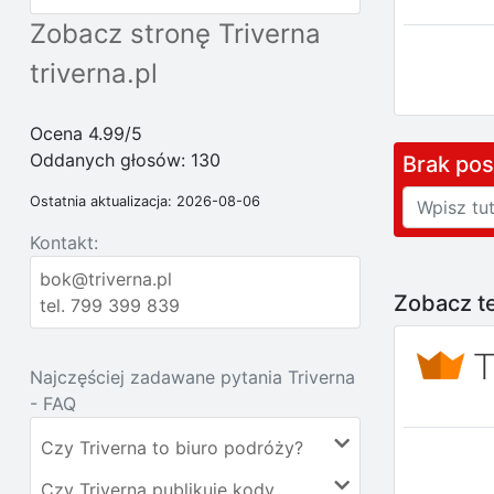
Zobacz stronę Triverna
triverna.pl
Ocena 4.99/5
Oddanych głosów:
130
Brak po
Ostatnia aktualizacja: 2026-08-06
Kontakt:
bok@triverna.pl
Zobacz te
tel. 799 399 839
Najczęściej zadawane pytania Triverna
- FAQ
Czy Triverna to biuro podróży?
Czy Triverna publikuje kody