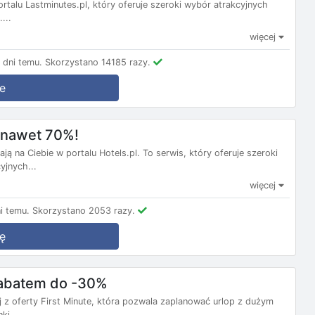
ortalu Lastminutes.pl, który oferuje szeroki wybór atrakcyjnych
...
więcej
dni temu.
Skorzystano 14185 razy.
e
m nawet 70%!
ą na Ciebie w portalu Hotels.pl. To serwis, który oferuje szeroki
yjnych...
więcej
i temu.
Skorzystano 2053 razy.
ę
 rabatem do -30%
j z oferty First Minute, która pozwala zaplanować urlop z dużym
ki...