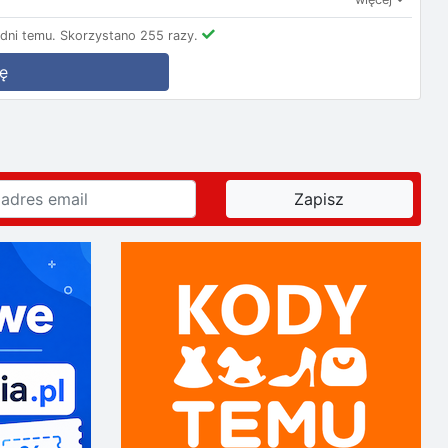
dni temu.
Skorzystano 255 razy.
ę