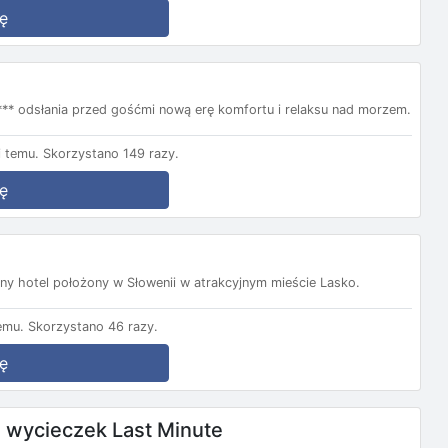
ę
**** odsłania przed gośćmi nową erę komfortu i relaksu nad morzem.
 temu.
Skorzystano 149 razy.
ę
y hotel położony w Słowenii w atrakcyjnym mieście Lasko.
emu.
Skorzystano 46 razy.
ę
wycieczek Last Minute