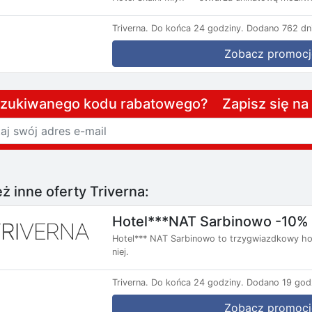
Triverna.
Do końca 24 godziny.
Dodano 762 dni
Zobacz promocj
szukiwanego kodu rabatowego? Zapisz się n
ż inne oferty Triverna:
Hotel***NAT Sarbinowo -10%
Hotel*** NAT Sarbinowo to trzygwiazdkowy hot
niej.
Triverna.
Do końca 24 godziny.
Dodano 19 god
Zobacz promocj