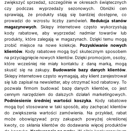
zwiększyć sprzedaż, szczególnie w okresach świątecznych
czy podczas wyprzedaży sezonowych. Obniżki cen
sprawiają, że produkty stają się bardziej dostępne, co
prowadzi do wzrostu liczby zamówień.
Redukcja stanów
magazynowych
. Sklepy internetowe często wykorzystują
kody rabatowe, aby wyprzedać nadmiar towarów lub
produkty, które zalegają w magazynach. Dzięki temu mogą
zrobić miejsce na nowe kolekcje.
Pozyskiwanie nowych
klientów
. Kody rabatowe mogą być skutecznym sposobem
na przyciągnięcie nowych klientów. Dzięki promocjom, osoby,
które wcześniej nie miały kontaktu z daną marką, mogą
skusić się na zakupy.
Budowanie bazy danych klientów
.
Sklepy internetowe często wymagają, aby klient zarejestrował
się lub zapisał na newsletter, aby otrzymać kod rabatowy. To
pozwala firmom budować bazę danych klientów, co jest
cennym narzędziem do dalszych działań marketingowych.
Podniesienie średniej wartości koszyka
. Kody rabatowe
mogą być stosowane w taki sposób, aby zachęcać klientów
do zwiększenia wartości zamówienia. Na przykład, rabat
może obowiązywać przy zakupach powyżej określonej
kwoty, co skłania klientów do dodawania więcej produktów