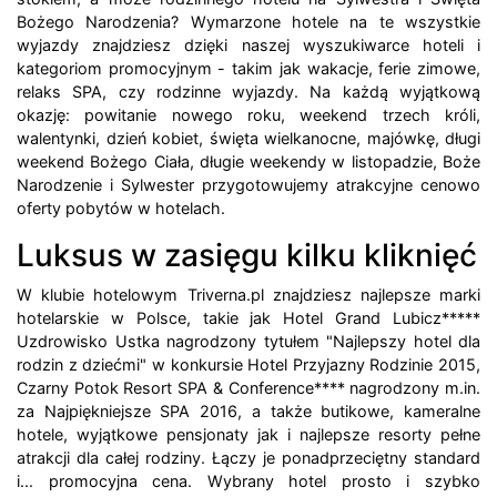
Bożego Narodzenia? Wymarzone hotele na te wszystkie
wyjazdy znajdziesz dzięki naszej wyszukiwarce hoteli i
kategoriom promocyjnym - takim jak wakacje, ferie zimowe,
relaks SPA, czy rodzinne wyjazdy. Na każdą wyjątkową
okazję: powitanie nowego roku, weekend trzech króli,
walentynki, dzień kobiet, święta wielkanocne, majówkę, długi
weekend Bożego Ciała, długie weekendy w listopadzie, Boże
Narodzenie i Sylwester przygotowujemy atrakcyjne cenowo
oferty pobytów w hotelach.
Luksus w zasięgu kilku kliknięć
W klubie hotelowym Triverna.pl znajdziesz najlepsze marki
hotelarskie w Polsce, takie jak Hotel Grand Lubicz*****
Uzdrowisko Ustka nagrodzony tytułem "Najlepszy hotel dla
rodzin z dziećmi" w konkursie Hotel Przyjazny Rodzinie 2015,
Czarny Potok Resort SPA & Conference**** nagrodzony m.in.
za Najpiękniejsze SPA 2016, a także butikowe, kameralne
hotele, wyjątkowe pensjonaty jak i najlepsze resorty pełne
atrakcji dla całej rodziny. Łączy je ponadprzeciętny standard
i... promocyjna cena. Wybrany hotel prosto i szybko