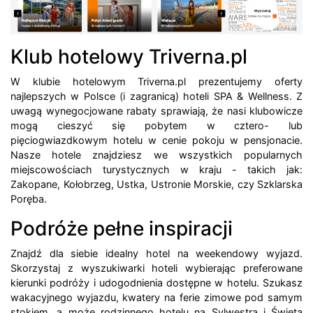
Klub hotelowy Triverna.pl
W klubie hotelowym Triverna.pl prezentujemy oferty
najlepszych w Polsce (i zagranicą) hoteli SPA & Wellness. Z
uwagą wynegocjowane rabaty sprawiają, że nasi klubowicze
mogą cieszyć się pobytem w cztero- lub
pięciogwiazdkowym hotelu w cenie pokoju w pensjonacie.
Nasze hotele znajdziesz we wszystkich popularnych
miejscowościach turystycznych w kraju - takich jak:
Zakopane, Kołobrzeg, Ustka, Ustronie Morskie, czy Szklarska
Poręba.
Podróże pełne inspiracji
Znajdź dla siebie idealny hotel na weekendowy wyjazd.
Skorzystaj z wyszukiwarki hoteli wybierając preferowane
kierunki podróży i udogodnienia dostępne w hotelu. Szukasz
wakacyjnego wyjazdu, kwatery na ferie zimowe pod samym
stokiem, a może rodzinnego hotelu na Sylwestra i Święta