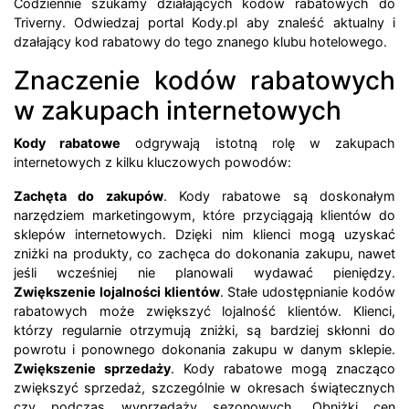
Codziennie szukamy działających kodów rabatowych do
Triverny. Odwiedzaj portal Kody.pl aby znaleść aktualny i
dzałający kod rabatowy do tego znanego klubu hotelowego.
Znaczenie kodów rabatowych
w zakupach internetowych
Kody rabatowe
odgrywają istotną rolę w zakupach
internetowych z kilku kluczowych powodów:
Zachęta do zakupów
. Kody rabatowe są doskonałym
narzędziem marketingowym, które przyciągają klientów do
sklepów internetowych. Dzięki nim klienci mogą uzyskać
zniżki na produkty, co zachęca do dokonania zakupu, nawet
jeśli wcześniej nie planowali wydawać pieniędzy.
Zwiększenie lojalności klientów
. Stałe udostępnianie kodów
rabatowych może zwiększyć lojalność klientów. Klienci,
którzy regularnie otrzymują zniżki, są bardziej skłonni do
powrotu i ponownego dokonania zakupu w danym sklepie.
Zwiększenie sprzedaży
. Kody rabatowe mogą znacząco
zwiększyć sprzedaż, szczególnie w okresach świątecznych
czy podczas wyprzedaży sezonowych. Obniżki cen