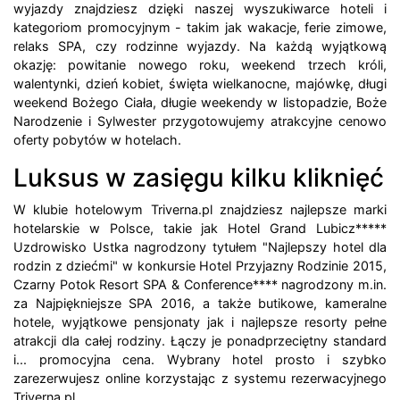
wyjazdy znajdziesz dzięki naszej wyszukiwarce hoteli i
kategoriom promocyjnym - takim jak wakacje, ferie zimowe,
relaks SPA, czy rodzinne wyjazdy. Na każdą wyjątkową
okazję: powitanie nowego roku, weekend trzech króli,
walentynki, dzień kobiet, święta wielkanocne, majówkę, długi
weekend Bożego Ciała, długie weekendy w listopadzie, Boże
Narodzenie i Sylwester przygotowujemy atrakcyjne cenowo
oferty pobytów w hotelach.
Luksus w zasięgu kilku kliknięć
W klubie hotelowym Triverna.pl znajdziesz najlepsze marki
hotelarskie w Polsce, takie jak Hotel Grand Lubicz*****
Uzdrowisko Ustka nagrodzony tytułem "Najlepszy hotel dla
rodzin z dziećmi" w konkursie Hotel Przyjazny Rodzinie 2015,
Czarny Potok Resort SPA & Conference**** nagrodzony m.in.
za Najpiękniejsze SPA 2016, a także butikowe, kameralne
hotele, wyjątkowe pensjonaty jak i najlepsze resorty pełne
atrakcji dla całej rodziny. Łączy je ponadprzeciętny standard
i... promocyjna cena. Wybrany hotel prosto i szybko
zarezerwujesz online korzystając z systemu rezerwacyjnego
Triverna.pl