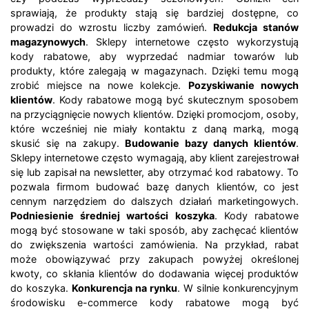
sprawiają, że produkty stają się bardziej dostępne, co
prowadzi do wzrostu liczby zamówień.
Redukcja stanów
magazynowych
. Sklepy internetowe często wykorzystują
kody rabatowe, aby wyprzedać nadmiar towarów lub
produkty, które zalegają w magazynach. Dzięki temu mogą
zrobić miejsce na nowe kolekcje.
Pozyskiwanie nowych
klientów
. Kody rabatowe mogą być skutecznym sposobem
na przyciągnięcie nowych klientów. Dzięki promocjom, osoby,
które wcześniej nie miały kontaktu z daną marką, mogą
skusić się na zakupy.
Budowanie bazy danych klientów
.
Sklepy internetowe często wymagają, aby klient zarejestrował
się lub zapisał na newsletter, aby otrzymać kod rabatowy. To
pozwala firmom budować bazę danych klientów, co jest
cennym narzędziem do dalszych działań marketingowych.
Podniesienie średniej wartości koszyka
. Kody rabatowe
mogą być stosowane w taki sposób, aby zachęcać klientów
do zwiększenia wartości zamówienia. Na przykład, rabat
może obowiązywać przy zakupach powyżej określonej
kwoty, co skłania klientów do dodawania więcej produktów
do koszyka.
Konkurencja na rynku
. W silnie konkurencyjnym
środowisku e-commerce kody rabatowe mogą być