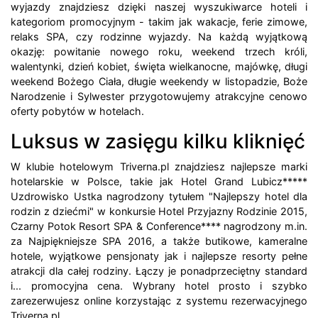
wyjazdy znajdziesz dzięki naszej wyszukiwarce hoteli i
kategoriom promocyjnym - takim jak wakacje, ferie zimowe,
relaks SPA, czy rodzinne wyjazdy. Na każdą wyjątkową
okazję: powitanie nowego roku, weekend trzech króli,
walentynki, dzień kobiet, święta wielkanocne, majówkę, długi
weekend Bożego Ciała, długie weekendy w listopadzie, Boże
Narodzenie i Sylwester przygotowujemy atrakcyjne cenowo
oferty pobytów w hotelach.
Luksus w zasięgu kilku kliknięć
W klubie hotelowym Triverna.pl znajdziesz najlepsze marki
hotelarskie w Polsce, takie jak Hotel Grand Lubicz*****
Uzdrowisko Ustka nagrodzony tytułem "Najlepszy hotel dla
rodzin z dziećmi" w konkursie Hotel Przyjazny Rodzinie 2015,
Czarny Potok Resort SPA & Conference**** nagrodzony m.in.
za Najpiękniejsze SPA 2016, a także butikowe, kameralne
hotele, wyjątkowe pensjonaty jak i najlepsze resorty pełne
atrakcji dla całej rodziny. Łączy je ponadprzeciętny standard
i... promocyjna cena. Wybrany hotel prosto i szybko
zarezerwujesz online korzystając z systemu rezerwacyjnego
Triverna.pl