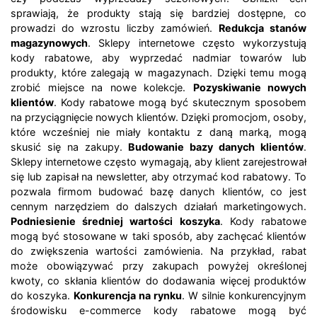
sprawiają, że produkty stają się bardziej dostępne, co
prowadzi do wzrostu liczby zamówień.
Redukcja stanów
magazynowych
. Sklepy internetowe często wykorzystują
kody rabatowe, aby wyprzedać nadmiar towarów lub
produkty, które zalegają w magazynach. Dzięki temu mogą
zrobić miejsce na nowe kolekcje.
Pozyskiwanie nowych
klientów
. Kody rabatowe mogą być skutecznym sposobem
na przyciągnięcie nowych klientów. Dzięki promocjom, osoby,
które wcześniej nie miały kontaktu z daną marką, mogą
skusić się na zakupy.
Budowanie bazy danych klientów
.
Sklepy internetowe często wymagają, aby klient zarejestrował
się lub zapisał na newsletter, aby otrzymać kod rabatowy. To
pozwala firmom budować bazę danych klientów, co jest
cennym narzędziem do dalszych działań marketingowych.
Podniesienie średniej wartości koszyka
. Kody rabatowe
mogą być stosowane w taki sposób, aby zachęcać klientów
do zwiększenia wartości zamówienia. Na przykład, rabat
może obowiązywać przy zakupach powyżej określonej
kwoty, co skłania klientów do dodawania więcej produktów
do koszyka.
Konkurencja na rynku
. W silnie konkurencyjnym
środowisku e-commerce kody rabatowe mogą być