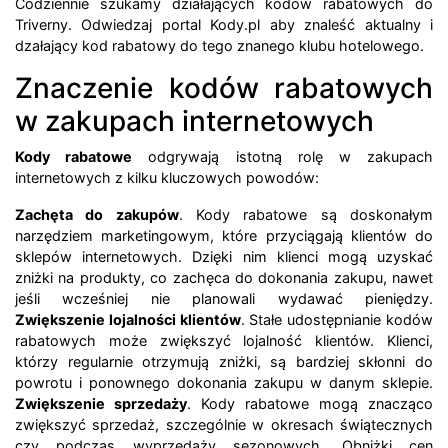
Codziennie szukamy działających kodów rabatowych do
Triverny. Odwiedzaj portal Kody.pl aby znaleść aktualny i
dzałający kod rabatowy do tego znanego klubu hotelowego.
Znaczenie kodów rabatowych
w zakupach internetowych
Kody rabatowe
odgrywają istotną rolę w zakupach
internetowych z kilku kluczowych powodów:
Zachęta do zakupów
. Kody rabatowe są doskonałym
narzędziem marketingowym, które przyciągają klientów do
sklepów internetowych. Dzięki nim klienci mogą uzyskać
zniżki na produkty, co zachęca do dokonania zakupu, nawet
jeśli wcześniej nie planowali wydawać pieniędzy.
Zwiększenie lojalności klientów
. Stałe udostępnianie kodów
rabatowych może zwiększyć lojalność klientów. Klienci,
którzy regularnie otrzymują zniżki, są bardziej skłonni do
powrotu i ponownego dokonania zakupu w danym sklepie.
Zwiększenie sprzedaży
. Kody rabatowe mogą znacząco
zwiększyć sprzedaż, szczególnie w okresach świątecznych
czy podczas wyprzedaży sezonowych. Obniżki cen