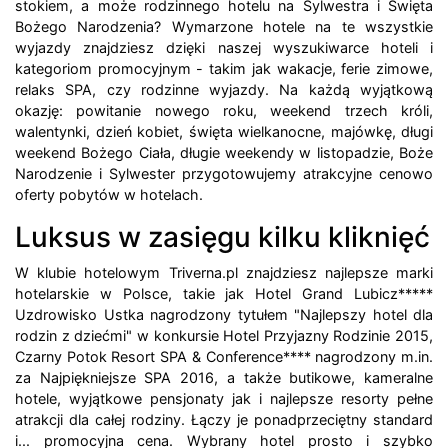
stokiem, a może rodzinnego hotelu na Sylwestra i Święta
Bożego Narodzenia? Wymarzone hotele na te wszystkie
wyjazdy znajdziesz dzięki naszej wyszukiwarce hoteli i
kategoriom promocyjnym - takim jak wakacje, ferie zimowe,
relaks SPA, czy rodzinne wyjazdy. Na każdą wyjątkową
okazję: powitanie nowego roku, weekend trzech króli,
walentynki, dzień kobiet, święta wielkanocne, majówkę, długi
weekend Bożego Ciała, długie weekendy w listopadzie, Boże
Narodzenie i Sylwester przygotowujemy atrakcyjne cenowo
oferty pobytów w hotelach.
Luksus w zasięgu kilku kliknięć
W klubie hotelowym Triverna.pl znajdziesz najlepsze marki
hotelarskie w Polsce, takie jak Hotel Grand Lubicz*****
Uzdrowisko Ustka nagrodzony tytułem "Najlepszy hotel dla
rodzin z dziećmi" w konkursie Hotel Przyjazny Rodzinie 2015,
Czarny Potok Resort SPA & Conference**** nagrodzony m.in.
za Najpiękniejsze SPA 2016, a także butikowe, kameralne
hotele, wyjątkowe pensjonaty jak i najlepsze resorty pełne
atrakcji dla całej rodziny. Łączy je ponadprzeciętny standard
i... promocyjna cena. Wybrany hotel prosto i szybko