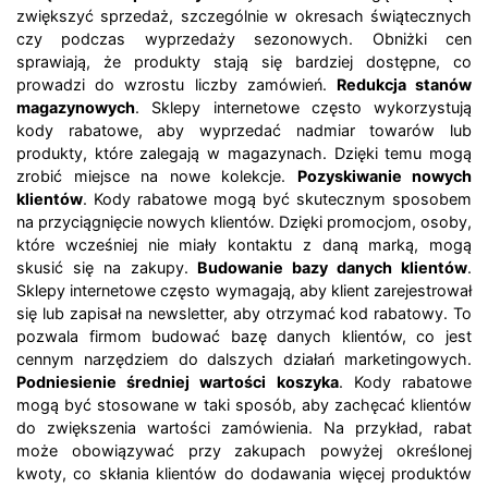
zwiększyć sprzedaż, szczególnie w okresach świątecznych
czy podczas wyprzedaży sezonowych. Obniżki cen
sprawiają, że produkty stają się bardziej dostępne, co
prowadzi do wzrostu liczby zamówień.
Redukcja stanów
magazynowych
. Sklepy internetowe często wykorzystują
kody rabatowe, aby wyprzedać nadmiar towarów lub
produkty, które zalegają w magazynach. Dzięki temu mogą
zrobić miejsce na nowe kolekcje.
Pozyskiwanie nowych
klientów
. Kody rabatowe mogą być skutecznym sposobem
na przyciągnięcie nowych klientów. Dzięki promocjom, osoby,
które wcześniej nie miały kontaktu z daną marką, mogą
skusić się na zakupy.
Budowanie bazy danych klientów
.
Sklepy internetowe często wymagają, aby klient zarejestrował
się lub zapisał na newsletter, aby otrzymać kod rabatowy. To
pozwala firmom budować bazę danych klientów, co jest
cennym narzędziem do dalszych działań marketingowych.
Podniesienie średniej wartości koszyka
. Kody rabatowe
mogą być stosowane w taki sposób, aby zachęcać klientów
do zwiększenia wartości zamówienia. Na przykład, rabat
może obowiązywać przy zakupach powyżej określonej
kwoty, co skłania klientów do dodawania więcej produktów