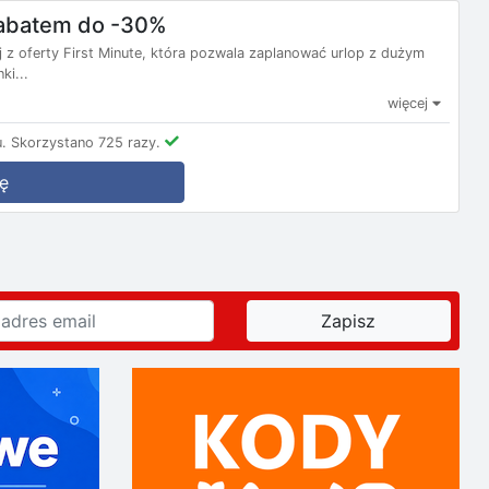
 rabatem do -30%
j z oferty First Minute, która pozwala zaplanować urlop z dużym
ki...
więcej
.
Skorzystano 725 razy.
ę