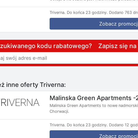
Triverna.
Do końca 23 godziny.
Dodano 763 dni
Zobacz promocj
szukiwanego kodu rabatowego? Zapisz się n
ż inne oferty Triverna:
Malinska Green Apartments -
Malinska Green Apartments to nowe nadmorski
Chorwacji.
Triverna.
Do końca 23 godziny.
Dodano 12 god
Zobacz promocj