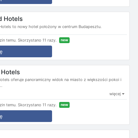
d Hotels
otels to nowy hotel położony w centrum Budapesztu.
new
zin temu.
Skorzystano 11 razy.
ę
 Hotels
els oferuje panoramiczny widok na miasto z większości pokoi i
..
więcej
new
zin temu.
Skorzystano 11 razy.
ę