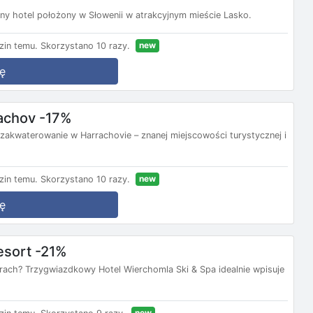
y hotel położony w Słowenii w atrakcyjnym mieście Lasko.
new
zin temu.
Skorzystano 10 razy.
ę
rachov -17%
 zakwaterowanie w Harrachovie – znanej miejscowości turystycznej i
new
zin temu.
Skorzystano 10 razy.
ę
esort -21%
rach? Trzygwiazdkowy Hotel Wierchomla Ski & Spa idealnie wpisuje
new