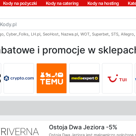
Kody na pożyczki
Kody na catering
Kody na hosting
Kat
go
,
Cyber_Folks
,
LH.pl
,
SeoHost
,
Nazwa.pl
,
WOT
,
Superbet
,
STS
,
Allegro
batowe i promocje w sklepach
Ostoja Dwa Jeziora -5%
Ostoja Dwa Jeziora jest malowniczo położona 