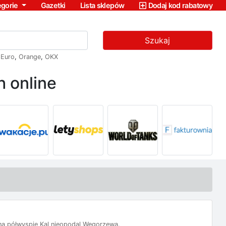
egorie
Gazetki
Lista sklepów
Dodaj kod rabatowy
Szukaj
,
Euro
,
Orange
,
OKX
 online
na półwyspie Kal nieopodal Węgorzewa.