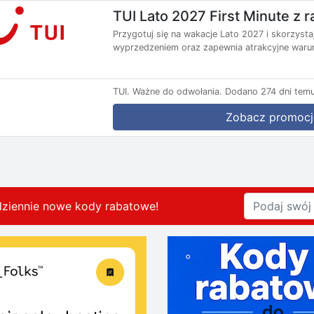
TUI Lato 2027 First Minute z
Przygotuj się na wakacje Lato 2027 i skorzysta
wyprzedzeniem oraz zapewnia atrakcyjne warun
TUI.
Ważne do odwołania.
Dodano 274 dni temu
Zobacz promocj
dziennie nowe kody rabatowe
!