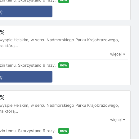
zin temu.
Skorzystano 9 razy.
ę
0%
ółwyspie Helskim, w sercu Nadmorskiego Parku Krajobrazowego,
a którą...
więcej
new
zin temu.
Skorzystano 9 razy.
ę
9%
ółwyspie Helskim, w sercu Nadmorskiego Parku Krajobrazowego,
a którą...
więcej
new
zin temu.
Skorzystano 9 razy.