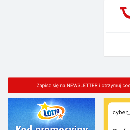
Zapisz się na NEWSLETTER i otrzymuj co