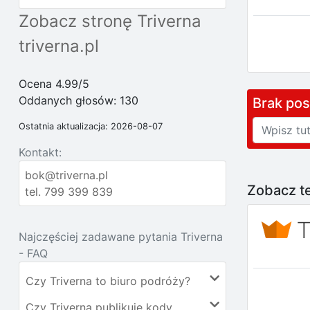
Zobacz stronę Triverna
triverna.pl
Ocena 4.99/5
Oddanych głosów:
130
Brak po
Ostatnia aktualizacja: 2026-08-07
Kontakt:
bok@triverna.pl
Zobacz te
tel. 799 399 839
Najczęściej zadawane pytania Triverna
- FAQ
Czy Triverna to biuro podróży?
Czy Triverna publikuje kody