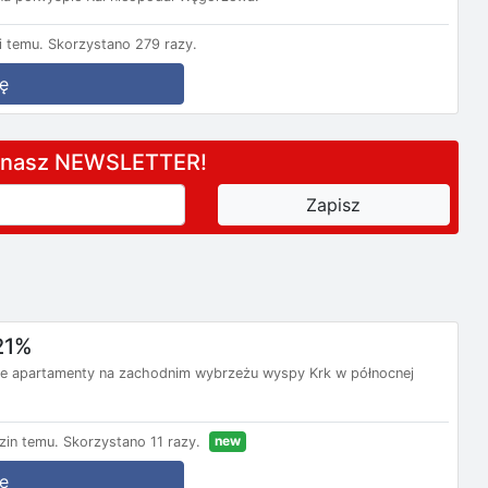
 temu.
Skorzystano 279 razy.
ę
a nasz NEWSLETTER!
21%
e apartamenty na zachodnim wybrzeżu wyspy Krk w północnej
new
zin temu.
Skorzystano 11 razy.
ę