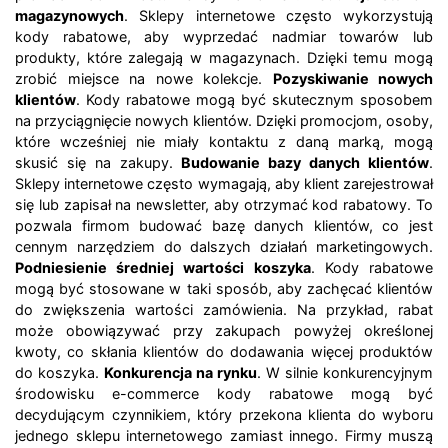
magazynowych
. Sklepy internetowe często wykorzystują
kody rabatowe, aby wyprzedać nadmiar towarów lub
produkty, które zalegają w magazynach. Dzięki temu mogą
zrobić miejsce na nowe kolekcje.
Pozyskiwanie nowych
klientów
. Kody rabatowe mogą być skutecznym sposobem
na przyciągnięcie nowych klientów. Dzięki promocjom, osoby,
które wcześniej nie miały kontaktu z daną marką, mogą
skusić się na zakupy.
Budowanie bazy danych klientów
.
Sklepy internetowe często wymagają, aby klient zarejestrował
się lub zapisał na newsletter, aby otrzymać kod rabatowy. To
pozwala firmom budować bazę danych klientów, co jest
cennym narzędziem do dalszych działań marketingowych.
Podniesienie średniej wartości koszyka
. Kody rabatowe
mogą być stosowane w taki sposób, aby zachęcać klientów
do zwiększenia wartości zamówienia. Na przykład, rabat
może obowiązywać przy zakupach powyżej określonej
kwoty, co skłania klientów do dodawania więcej produktów
do koszyka.
Konkurencja na rynku
. W silnie konkurencyjnym
środowisku e-commerce kody rabatowe mogą być
decydującym czynnikiem, który przekona klienta do wyboru
jednego sklepu internetowego zamiast innego. Firmy muszą