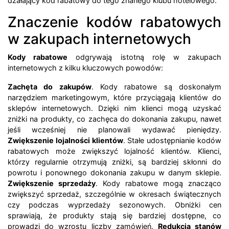
dzałający kod rabatowy do tego znanego klubu hotelowego.
Znaczenie kodów rabatowych
w zakupach internetowych
Kody rabatowe
odgrywają istotną rolę w zakupach
internetowych z kilku kluczowych powodów:
Zachęta do zakupów
. Kody rabatowe są doskonałym
narzędziem marketingowym, które przyciągają klientów do
sklepów internetowych. Dzięki nim klienci mogą uzyskać
zniżki na produkty, co zachęca do dokonania zakupu, nawet
jeśli wcześniej nie planowali wydawać pieniędzy.
Zwiększenie lojalności klientów
. Stałe udostępnianie kodów
rabatowych może zwiększyć lojalność klientów. Klienci,
którzy regularnie otrzymują zniżki, są bardziej skłonni do
powrotu i ponownego dokonania zakupu w danym sklepie.
Zwiększenie sprzedaży
. Kody rabatowe mogą znacząco
zwiększyć sprzedaż, szczególnie w okresach świątecznych
czy podczas wyprzedaży sezonowych. Obniżki cen
sprawiają, że produkty stają się bardziej dostępne, co
prowadzi do wzrostu liczby zamówień.
Redukcja stanów