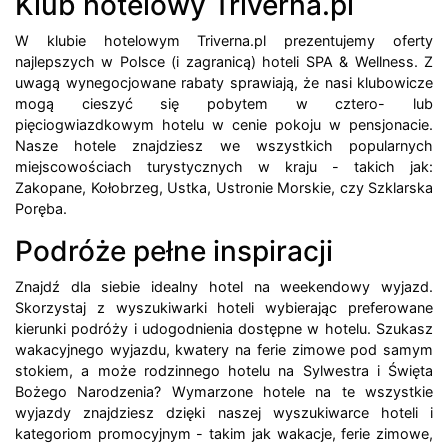
Klub hotelowy Triverna.pl
W klubie hotelowym Triverna.pl prezentujemy oferty
najlepszych w Polsce (i zagranicą) hoteli SPA & Wellness. Z
uwagą wynegocjowane rabaty sprawiają, że nasi klubowicze
mogą cieszyć się pobytem w cztero- lub
pięciogwiazdkowym hotelu w cenie pokoju w pensjonacie.
Nasze hotele znajdziesz we wszystkich popularnych
miejscowościach turystycznych w kraju - takich jak:
Zakopane, Kołobrzeg, Ustka, Ustronie Morskie, czy Szklarska
Poręba.
Podróże pełne inspiracji
Znajdź dla siebie idealny hotel na weekendowy wyjazd.
Skorzystaj z wyszukiwarki hoteli wybierając preferowane
kierunki podróży i udogodnienia dostępne w hotelu. Szukasz
wakacyjnego wyjazdu, kwatery na ferie zimowe pod samym
stokiem, a może rodzinnego hotelu na Sylwestra i Święta
Bożego Narodzenia? Wymarzone hotele na te wszystkie
wyjazdy znajdziesz dzięki naszej wyszukiwarce hoteli i
kategoriom promocyjnym - takim jak wakacje, ferie zimowe,