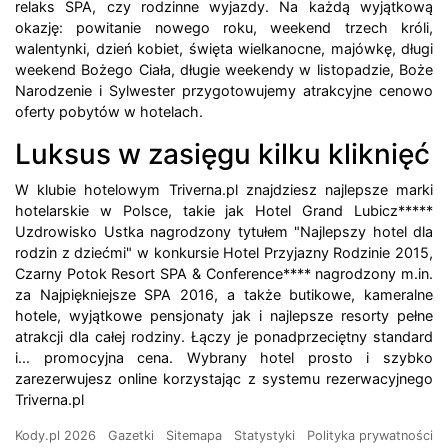
relaks SPA, czy rodzinne wyjazdy. Na każdą wyjątkową
okazję: powitanie nowego roku, weekend trzech króli,
walentynki, dzień kobiet, święta wielkanocne, majówkę, długi
weekend Bożego Ciała, długie weekendy w listopadzie, Boże
Narodzenie i Sylwester przygotowujemy atrakcyjne cenowo
oferty pobytów w hotelach.
Luksus w zasięgu kilku kliknięć
W klubie hotelowym Triverna.pl znajdziesz najlepsze marki
hotelarskie w Polsce, takie jak Hotel Grand Lubicz*****
Uzdrowisko Ustka nagrodzony tytułem "Najlepszy hotel dla
rodzin z dziećmi" w konkursie Hotel Przyjazny Rodzinie 2015,
Czarny Potok Resort SPA & Conference**** nagrodzony m.in.
za Najpiękniejsze SPA 2016, a także butikowe, kameralne
hotele, wyjątkowe pensjonaty jak i najlepsze resorty pełne
atrakcji dla całej rodziny. Łączy je ponadprzeciętny standard
i... promocyjna cena. Wybrany hotel prosto i szybko
zarezerwujesz online korzystając z systemu rezerwacyjnego
Triverna.pl
Kody.pl 2026
Gazetki
Sitemapa
Statystyki
Polityka prywatności