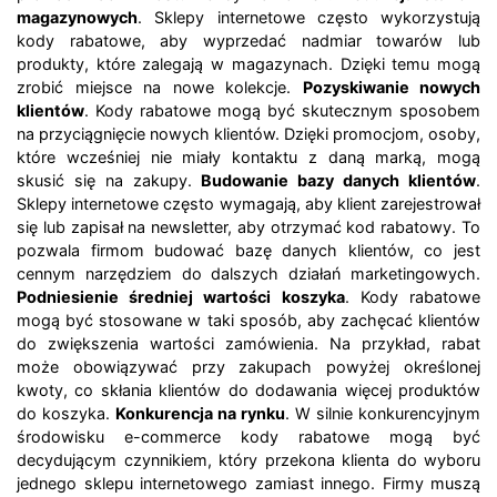
magazynowych
. Sklepy internetowe często wykorzystują
kody rabatowe, aby wyprzedać nadmiar towarów lub
produkty, które zalegają w magazynach. Dzięki temu mogą
zrobić miejsce na nowe kolekcje.
Pozyskiwanie nowych
klientów
. Kody rabatowe mogą być skutecznym sposobem
na przyciągnięcie nowych klientów. Dzięki promocjom, osoby,
które wcześniej nie miały kontaktu z daną marką, mogą
skusić się na zakupy.
Budowanie bazy danych klientów
.
Sklepy internetowe często wymagają, aby klient zarejestrował
się lub zapisał na newsletter, aby otrzymać kod rabatowy. To
pozwala firmom budować bazę danych klientów, co jest
cennym narzędziem do dalszych działań marketingowych.
Podniesienie średniej wartości koszyka
. Kody rabatowe
mogą być stosowane w taki sposób, aby zachęcać klientów
do zwiększenia wartości zamówienia. Na przykład, rabat
może obowiązywać przy zakupach powyżej określonej
kwoty, co skłania klientów do dodawania więcej produktów
do koszyka.
Konkurencja na rynku
. W silnie konkurencyjnym
środowisku e-commerce kody rabatowe mogą być
decydującym czynnikiem, który przekona klienta do wyboru
jednego sklepu internetowego zamiast innego. Firmy muszą