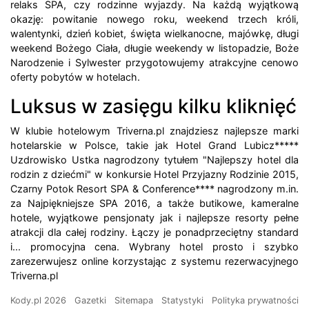
relaks SPA, czy rodzinne wyjazdy. Na każdą wyjątkową
okazję: powitanie nowego roku, weekend trzech króli,
walentynki, dzień kobiet, święta wielkanocne, majówkę, długi
weekend Bożego Ciała, długie weekendy w listopadzie, Boże
Narodzenie i Sylwester przygotowujemy atrakcyjne cenowo
oferty pobytów w hotelach.
Luksus w zasięgu kilku kliknięć
W klubie hotelowym Triverna.pl znajdziesz najlepsze marki
hotelarskie w Polsce, takie jak Hotel Grand Lubicz*****
Uzdrowisko Ustka nagrodzony tytułem "Najlepszy hotel dla
rodzin z dziećmi" w konkursie Hotel Przyjazny Rodzinie 2015,
Czarny Potok Resort SPA & Conference**** nagrodzony m.in.
za Najpiękniejsze SPA 2016, a także butikowe, kameralne
hotele, wyjątkowe pensjonaty jak i najlepsze resorty pełne
atrakcji dla całej rodziny. Łączy je ponadprzeciętny standard
i... promocyjna cena. Wybrany hotel prosto i szybko
zarezerwujesz online korzystając z systemu rezerwacyjnego
Triverna.pl
Kody.pl 2026
Gazetki
Sitemapa
Statystyki
Polityka prywatności