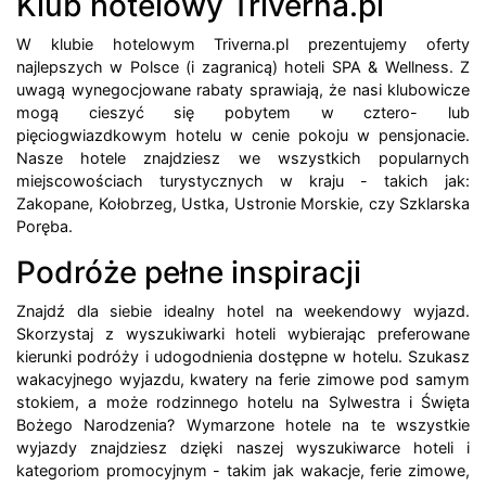
Klub hotelowy Triverna.pl
W klubie hotelowym Triverna.pl prezentujemy oferty
najlepszych w Polsce (i zagranicą) hoteli SPA & Wellness. Z
uwagą wynegocjowane rabaty sprawiają, że nasi klubowicze
mogą cieszyć się pobytem w cztero- lub
pięciogwiazdkowym hotelu w cenie pokoju w pensjonacie.
Nasze hotele znajdziesz we wszystkich popularnych
miejscowościach turystycznych w kraju - takich jak:
Zakopane, Kołobrzeg, Ustka, Ustronie Morskie, czy Szklarska
Poręba.
Podróże pełne inspiracji
Znajdź dla siebie idealny hotel na weekendowy wyjazd.
Skorzystaj z wyszukiwarki hoteli wybierając preferowane
kierunki podróży i udogodnienia dostępne w hotelu. Szukasz
wakacyjnego wyjazdu, kwatery na ferie zimowe pod samym
stokiem, a może rodzinnego hotelu na Sylwestra i Święta
Bożego Narodzenia? Wymarzone hotele na te wszystkie
wyjazdy znajdziesz dzięki naszej wyszukiwarce hoteli i
kategoriom promocyjnym - takim jak wakacje, ferie zimowe,