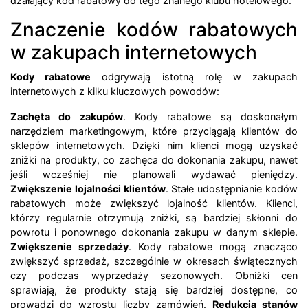
dzałający kod rabatowy do tego znanego klubu hotelowego.
Znaczenie kodów rabatowych
w zakupach internetowych
Kody rabatowe
odgrywają istotną rolę w zakupach
internetowych z kilku kluczowych powodów:
Zachęta do zakupów
. Kody rabatowe są doskonałym
narzędziem marketingowym, które przyciągają klientów do
sklepów internetowych. Dzięki nim klienci mogą uzyskać
zniżki na produkty, co zachęca do dokonania zakupu, nawet
jeśli wcześniej nie planowali wydawać pieniędzy.
Zwiększenie lojalności klientów
. Stałe udostępnianie kodów
rabatowych może zwiększyć lojalność klientów. Klienci,
którzy regularnie otrzymują zniżki, są bardziej skłonni do
powrotu i ponownego dokonania zakupu w danym sklepie.
Zwiększenie sprzedaży
. Kody rabatowe mogą znacząco
zwiększyć sprzedaż, szczególnie w okresach świątecznych
czy podczas wyprzedaży sezonowych. Obniżki cen
sprawiają, że produkty stają się bardziej dostępne, co
prowadzi do wzrostu liczby zamówień.
Redukcja stanów