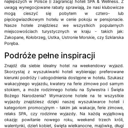
najlepszych w Polsce (i zagranicą) hoteli SPA & Wellness. Z
uwagą wynegocjowane rabaty sprawiają, że nasi klubowicze
mogą cieszyć się pobytem w cztero- lub
pięciogwiazdkowym hotelu w cenie pokoju w pensjonacie.
Nasze hotele znajdziesz we wszystkich popularnych
miejscowościach turystycznych w kraju - takich jak:
Zakopane, Kołobrzeg, Ustka, Ustronie Morskie, czy Szklarska
Poręba.
Podróże pełne inspiracji
Znajdź dla siebie idealny hotel na weekendowy wyjazd.
Skorzystaj z wyszukiwarki hoteli wybierając preferowane
kierunki podróży i udogodnienia dostępne w hotelu. Szukasz
wakacyjnego wyjazdu, kwatery na ferie zimowe pod samym
stokiem, a może rodzinnego hotelu na Sylwestra i Święta
Bożego Narodzenia? Wymarzone hotele na te wszystkie
wyjazdy znajdziesz dzięki naszej wyszukiwarce hoteli i
kategoriom promocyjnym - takim jak wakacje, ferie zimowe,
relaks SPA, czy rodzinne wyjazdy. Na każdą wyjątkową
okazję: powitanie nowego roku, weekend trzech króli,
walentynki, dzień kobiet, święta wielkanocne, majówkę, długi