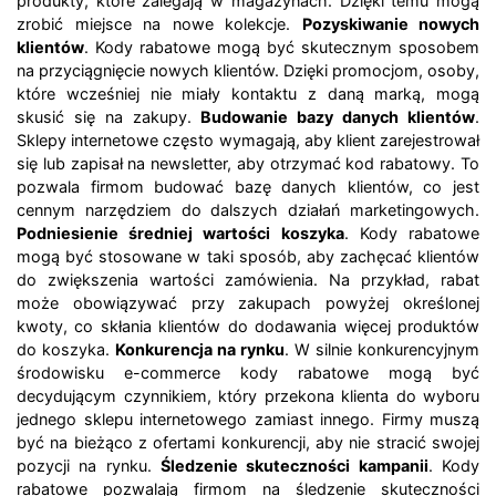
produkty, które zalegają w magazynach. Dzięki temu mogą
zrobić miejsce na nowe kolekcje.
Pozyskiwanie nowych
klientów
. Kody rabatowe mogą być skutecznym sposobem
na przyciągnięcie nowych klientów. Dzięki promocjom, osoby,
które wcześniej nie miały kontaktu z daną marką, mogą
skusić się na zakupy.
Budowanie bazy danych klientów
.
Sklepy internetowe często wymagają, aby klient zarejestrował
się lub zapisał na newsletter, aby otrzymać kod rabatowy. To
pozwala firmom budować bazę danych klientów, co jest
cennym narzędziem do dalszych działań marketingowych.
Podniesienie średniej wartości koszyka
. Kody rabatowe
mogą być stosowane w taki sposób, aby zachęcać klientów
do zwiększenia wartości zamówienia. Na przykład, rabat
może obowiązywać przy zakupach powyżej określonej
kwoty, co skłania klientów do dodawania więcej produktów
do koszyka.
Konkurencja na rynku
. W silnie konkurencyjnym
środowisku e-commerce kody rabatowe mogą być
decydującym czynnikiem, który przekona klienta do wyboru
jednego sklepu internetowego zamiast innego. Firmy muszą
być na bieżąco z ofertami konkurencji, aby nie stracić swojej
pozycji na rynku.
Śledzenie skuteczności kampanii
. Kody
rabatowe pozwalają firmom na śledzenie skuteczności