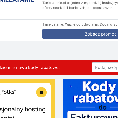
TanieLatanie.pl to jedno z najbardziej intuicyj
oferty setek linii lotniczych, od popularnych...
Tanie Latanie.
Ważne do odwołania.
Dodano 93 
Zobacz promocj
dziennie nowe kody rabatowe
!