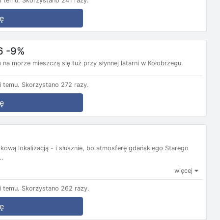
i temu.
Skorzystano 241 razy.
ę
6 -9%
a morze mieszczą się tuż przy słynnej latarni w Kołobrzegu.
 temu.
Skorzystano 272 razy.
ę
kową lokalizacją - i słusznie, bo atmosferę gdańskiego Starego
..
więcej
 temu.
Skorzystano 262 razy.
ę