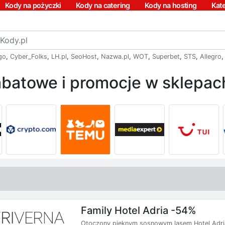
Kody na pożyczki
Kody na catering
Kody na hosting
Kat
go
,
Cyber_Folks
,
LH.pl
,
SeoHost
,
Nazwa.pl
,
WOT
,
Superbet
,
STS
,
Allegro
batowe i promocje w sklepach
Family Hotel Adria -54%
Otoczony pięknym sosnowym lasem Hotel Adri