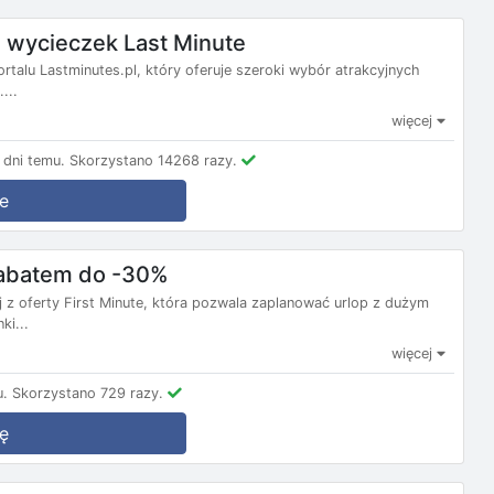
wycieczek Last Minute
ortalu Lastminutes.pl, który oferuje szeroki wybór atrakcyjnych
...
więcej
dni temu.
Skorzystano 14268 razy.
e
 rabatem do -30%
j z oferty First Minute, która pozwala zaplanować urlop z dużym
ki...
więcej
u.
Skorzystano 729 razy.
ę