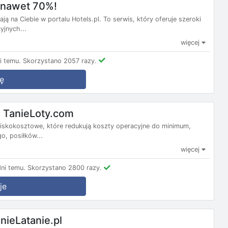
m nawet 70%!
ą na Ciebie w portalu Hotels.pl. To serwis, który oferuje szeroki
yjnych...
więcej
i temu.
Skorzystano 2057 razy.
ę
 TanieLoty.com
e niskokosztowe, które redukują koszty operacyjne do minimum,
, posiłków...
więcej
ni temu.
Skorzystano 2800 razy.
je
nieLatanie.pl