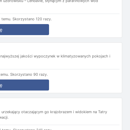
m uzdrowisku – Lendavie, słynącym z parafinowych wód
 temu.
Skorzystano 120 razy.
ę
 najwyższej jakości wypoczynek w klimatyzowanych pokojach i
temu.
Skorzystano 90 razy.
ę
 urzekający otaczającym go krajobrazem i widokiem na Tatry
wacji.