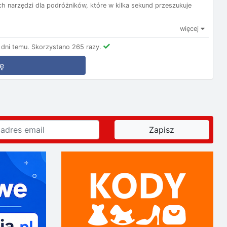
nych narzędzi dla podróżników, które w kilka sekund przeszukuje
więcej
dni temu.
Skorzystano 265 razy.
ę