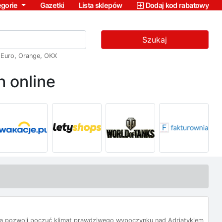
egorie
Gazetki
Lista sklepów
Dodaj kod rabatowy
Szukaj
,
Euro
,
Orange
,
OKX
 online
a pozwoli poczuć klimat prawdziwego wypoczynku nad Adriatykiem