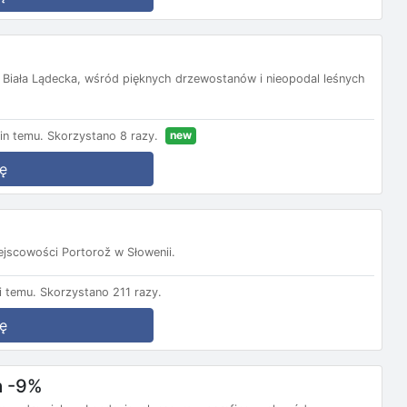
i Biała Lądecka, wśród pięknych drzewostanów i nieopodal leśnych
new
in temu.
Skorzystano 8 razy.
ę
ejscowości Portorož w Słowenii.
 temu.
Skorzystano 211 razy.
ę
a -9%