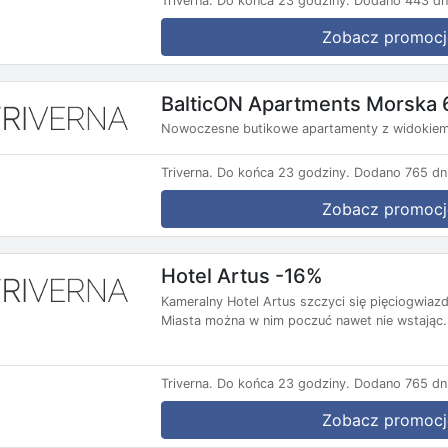
Triverna.
Do końca 23 godziny.
Dodano 443 dn
Zobacz promocj
BalticON Apartments Morska 
Nowoczesne butikowe apartamenty z widokiem n
Triverna.
Do końca 23 godziny.
Dodano 765 dni
Zobacz promocj
Hotel Artus -16%
Kameralny Hotel Artus szczyci się pięciogwiazd
Miasta można w nim poczuć nawet nie wstając.
Triverna.
Do końca 23 godziny.
Dodano 765 dni
Zobacz promocj