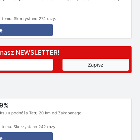
 temu.
Skorzystano 274 razy.
ę
a nasz NEWSLETTER!
-9%
aksu u podnóża Tatr, 20 km od Zakopanego.
 temu.
Skorzystano 242 razy.
ę