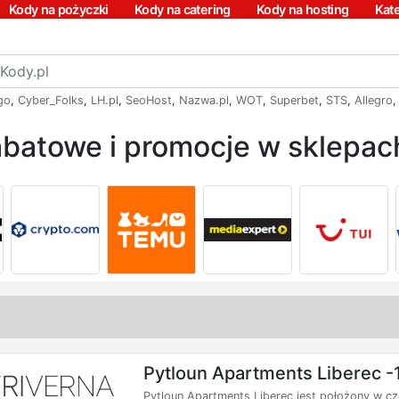
Kody na pożyczki
Kody na catering
Kody na hosting
Kat
go
,
Cyber_Folks
,
LH.pl
,
SeoHost
,
Nazwa.pl
,
WOT
,
Superbet
,
STS
,
Allegro
batowe i promocje w sklepach
Pytloun Apartments Liberec 
Pytloun Apartments Liberec jest położony w c