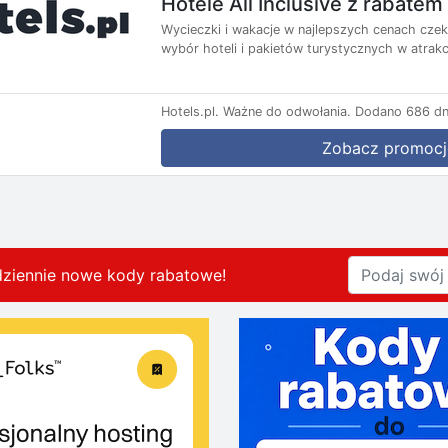
Hotele All Inclusive z rabate
Wycieczki i wakacje w najlepszych cenach czekaj
wybór hoteli i pakietów turystycznych w atrakc
Hotels.pl.
Ważne do odwołania.
Dodano 686 dn
Zobacz promocj
dziennie nowe kody rabatowe
!