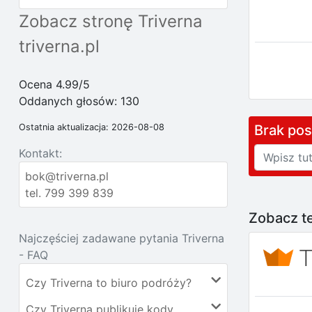
Zobacz stronę Triverna
triverna.pl
Ocena 4.99/5
Oddanych głosów:
130
Brak po
Ostatnia aktualizacja: 2026-08-08
Kontakt:
bok@triverna.pl
tel. 799 399 839
Zobacz te
Najczęściej zadawane pytania Triverna
- FAQ
Czy Triverna to biuro podróży?
Czy Triverna publikuje kody