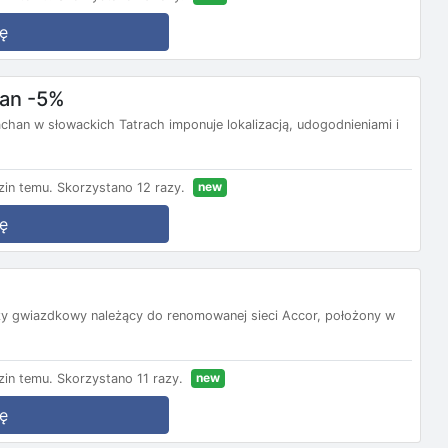
ę
han -5%
han w słowackich Tatrach imponuje lokalizacją, udogodnieniami i
new
in temu.
Skorzystano 12 razy.
ę
rzy gwiazdkowy należący do renomowanej sieci Accor, położony w
new
in temu.
Skorzystano 11 razy.
ę