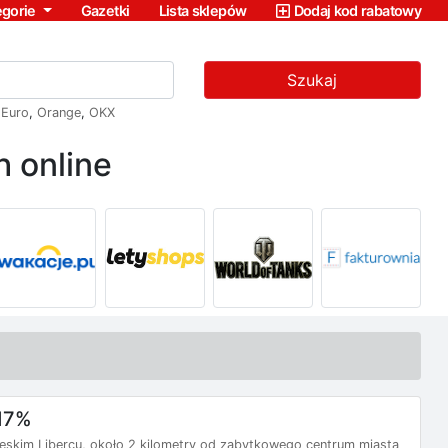
egorie
Gazetki
Lista sklepów
Dodaj kod rabatowy
Szukaj
,
Euro
,
Orange
,
OKX
 online
-17%
zeskim Libercu, około 2 kilometry od zabytkowego centrum miasta