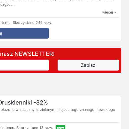
części...
więcej
 temu.
Skorzystano 249 razy.
ę
a nasz NEWSLETTER!
Druskienniki -32%
t położone w zacisznym, zielonym miejscu tego znanego litewskiego
new
in temu.
Skorzystano 13 razy.