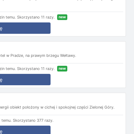
new
in temu.
Skorzystano 11 razy.
ę
tel w Pradze, na prawym brzegu Wełtawy.
new
in temu.
Skorzystano 11 razy.
ę
rgii obiekt położony w cichej i spokojnej części Zielonej Góry.
 temu.
Skorzystano 377 razy.
ę