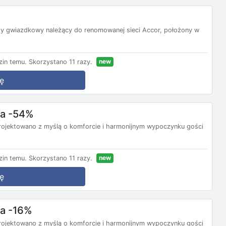
rzy gwiazdkowy należący do renomowanej sieci Accor, położony w
new
in temu.
Skorzystano 11 razy.
ę
ba -54%
rojektowano z myślą o komforcie i harmonijnym wypoczynku gości
new
in temu.
Skorzystano 11 razy.
ę
ba -16%
rojektowano z myślą o komforcie i harmonijnym wypoczynku gości