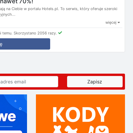
m nawet 70%!
ą na Ciebie w portalu Hotels.pl. To serwis, który oferuje szeroki
yjnych...
więcej
i temu.
Skorzystano 2056 razy.
ę