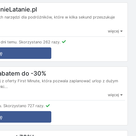
nieLatanie.pl
nych narzędzi dla podróżników, które w kilka sekund przeszukuje
więcej
dni temu.
Skorzystano 262 razy.
ę
 rabatem do -30%
j z oferty First Minute, która pozwala zaplanować urlop z dużym
ki...
więcej
u.
Skorzystano 727 razy.
ę