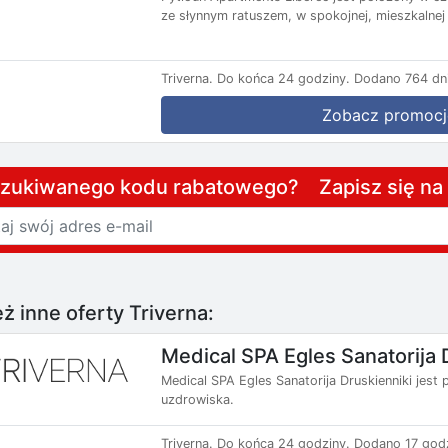
ze słynnym ratuszem, w spokojnej, mieszkalnej 
Triverna.
Do końca 24 godziny.
Dodano 764 dni
Zobacz promocj
szukiwanego kodu rabatowego? Zapisz się n
ż inne oferty Triverna:
Medical SPA Egles Sanatorija 
Medical SPA Egles Sanatorija Druskienniki jes
uzdrowiska.
Triverna.
Do końca 24 godziny.
Dodano 17 godz