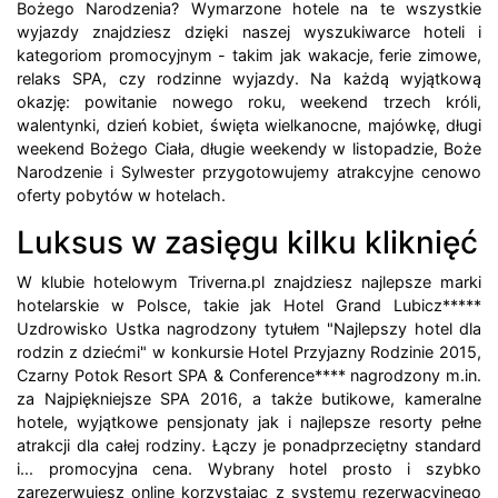
Bożego Narodzenia? Wymarzone hotele na te wszystkie
wyjazdy znajdziesz dzięki naszej wyszukiwarce hoteli i
kategoriom promocyjnym - takim jak wakacje, ferie zimowe,
relaks SPA, czy rodzinne wyjazdy. Na każdą wyjątkową
okazję: powitanie nowego roku, weekend trzech króli,
walentynki, dzień kobiet, święta wielkanocne, majówkę, długi
weekend Bożego Ciała, długie weekendy w listopadzie, Boże
Narodzenie i Sylwester przygotowujemy atrakcyjne cenowo
oferty pobytów w hotelach.
Luksus w zasięgu kilku kliknięć
W klubie hotelowym Triverna.pl znajdziesz najlepsze marki
hotelarskie w Polsce, takie jak Hotel Grand Lubicz*****
Uzdrowisko Ustka nagrodzony tytułem "Najlepszy hotel dla
rodzin z dziećmi" w konkursie Hotel Przyjazny Rodzinie 2015,
Czarny Potok Resort SPA & Conference**** nagrodzony m.in.
za Najpiękniejsze SPA 2016, a także butikowe, kameralne
hotele, wyjątkowe pensjonaty jak i najlepsze resorty pełne
atrakcji dla całej rodziny. Łączy je ponadprzeciętny standard
i... promocyjna cena. Wybrany hotel prosto i szybko
zarezerwujesz online korzystając z systemu rezerwacyjnego