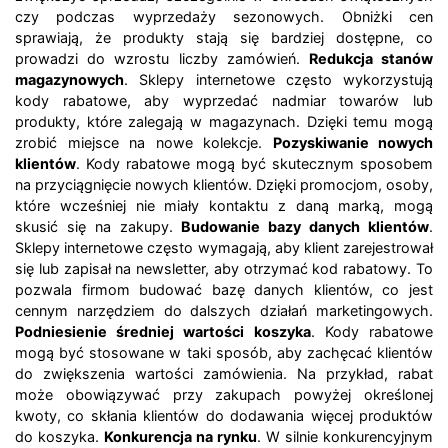
czy podczas wyprzedaży sezonowych. Obniżki cen
sprawiają, że produkty stają się bardziej dostępne, co
prowadzi do wzrostu liczby zamówień.
Redukcja stanów
magazynowych
. Sklepy internetowe często wykorzystują
kody rabatowe, aby wyprzedać nadmiar towarów lub
produkty, które zalegają w magazynach. Dzięki temu mogą
zrobić miejsce na nowe kolekcje.
Pozyskiwanie nowych
klientów
. Kody rabatowe mogą być skutecznym sposobem
na przyciągnięcie nowych klientów. Dzięki promocjom, osoby,
które wcześniej nie miały kontaktu z daną marką, mogą
skusić się na zakupy.
Budowanie bazy danych klientów
.
Sklepy internetowe często wymagają, aby klient zarejestrował
się lub zapisał na newsletter, aby otrzymać kod rabatowy. To
pozwala firmom budować bazę danych klientów, co jest
cennym narzędziem do dalszych działań marketingowych.
Podniesienie średniej wartości koszyka
. Kody rabatowe
mogą być stosowane w taki sposób, aby zachęcać klientów
do zwiększenia wartości zamówienia. Na przykład, rabat
może obowiązywać przy zakupach powyżej określonej
kwoty, co skłania klientów do dodawania więcej produktów
do koszyka.
Konkurencja na rynku
. W silnie konkurencyjnym