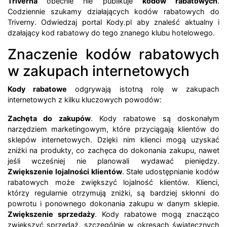
Triverna
obecnie nie publikuje
kodów rabatowych
.
Codziennie szukamy działających kodów rabatowych do
Triverny. Odwiedzaj portal Kody.pl aby znaleść aktualny i
dzałający kod rabatowy do tego znanego klubu hotelowego.
Znaczenie kodów rabatowych
w zakupach internetowych
Kody rabatowe
odgrywają istotną rolę w zakupach
internetowych z kilku kluczowych powodów:
Zachęta do zakupów
. Kody rabatowe są doskonałym
narzędziem marketingowym, które przyciągają klientów do
sklepów internetowych. Dzięki nim klienci mogą uzyskać
zniżki na produkty, co zachęca do dokonania zakupu, nawet
jeśli wcześniej nie planowali wydawać pieniędzy.
Zwiększenie lojalności klientów
. Stałe udostępnianie kodów
rabatowych może zwiększyć lojalność klientów. Klienci,
którzy regularnie otrzymują zniżki, są bardziej skłonni do
powrotu i ponownego dokonania zakupu w danym sklepie.
Zwiększenie sprzedaży
. Kody rabatowe mogą znacząco
zwiększyć sprzedaż, szczególnie w okresach świątecznych