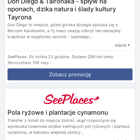
Don Diego & Taironaka - spływ na
oponach, dzika natura i ślady kultury
Tayrona
Don Diego to miejsce, gdzie górska dżungla spotyka się z
Morzem Karaibskim, a Ty masz okazję odkryć ten niezwykły
krajobraz w wyjątkowy sposób - spływając...
więcej
SeePlaces.
Do końca 23 godziny.
Dodano 289 dni temu.
Skorzystano 106 razy.
Zobacz promocję
Pola ryżowe i plantacje cynamonu
Transfer z hoteli do miejsca zbiórki, skąd rozpoczyna się
wycieczka rowerowa wzdłuż kwitnących pól ryżowych i plantacji
cynamonu, w kierunku wiejskiej okolicy...