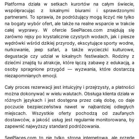
Platforma działa w setkach kurortów na całym świecie,
współpracując z lokalnymi biurami i sprawdzonymi
partnerami. To sprawia, że podróżujący mogą liczyć nie tylko
na bogaty wybór ofert, ale także na realne wsparcie w trakcie
całej wyprawy. W ofercie SeePlaces.com znajdują się
zarówno rejsy po krystalicznie czystych wodach, jak i piesze
wędrówki wśród dzikiej przyrody, ekscytujące sporty wodne,
nurkowanie, jeep safari, a także wycieczki kulturowe,
degustacje czy udział w lokalnych festiwalach. Rodziny z
dziećmi znajdą tu atrakcje, które łączą zabawę z edukacją, a
osoby spragnione przygód — wyzwania, które dostarczą
niezapomnianych emocji.
Cały proces rezerwacji jest intuicyjny i przejrzysty, a płatności
można dokonywać w wielu walutach. Obsługa klienta działa w
różnych językach i jest dostępna przez całą dobę, co daje
poczucie bezpieczeństwa nawet w najbardziej odległych
miejscach. Wszystkie oferty pochodzą od zaufanych
dostawców, a jakość usług jest regularnie monitorowana, by
zapewnić najwyższy standard podróżowania.
SeePlaces.com to nie tylko strona internetowa, ale przede