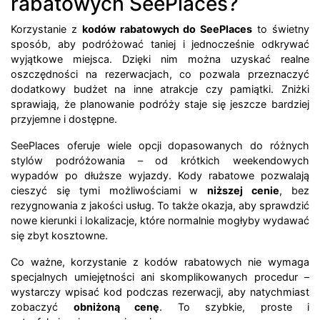
rabatowych SeePlaces?
Korzystanie z
kodów rabatowych do SeePlaces
to świetny
sposób, aby podróżować taniej i jednocześnie odkrywać
wyjątkowe miejsca. Dzięki nim można uzyskać realne
oszczędności na rezerwacjach, co pozwala przeznaczyć
dodatkowy budżet na inne atrakcje czy pamiątki. Zniżki
sprawiają, że planowanie podróży staje się jeszcze bardziej
przyjemne i dostępne.
SeePlaces oferuje wiele opcji dopasowanych do różnych
stylów podróżowania – od krótkich weekendowych
wypadów po dłuższe wyjazdy. Kody rabatowe pozwalają
cieszyć się tymi możliwościami w
niższej cenie
, bez
rezygnowania z jakości usług. To także okazja, aby sprawdzić
nowe kierunki i lokalizacje, które normalnie mogłyby wydawać
się zbyt kosztowne.
Co ważne, korzystanie z kodów rabatowych nie wymaga
specjalnych umiejętności ani skomplikowanych procedur –
wystarczy wpisać kod podczas rezerwacji, aby natychmiast
zobaczyć
obniżoną cenę
. To szybkie, proste i