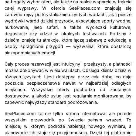
na bogaty wybór ofert, ale także na realne wsparcie w trakcie
całej wyprawy. W ofercie SeePlaces.com znajdują się
zarówno rejsy po krystalicznie czystych wodach, jak i piesze
wędrówki wśród dzikiej przyrody, ekscytujące sporty wodne,
nurkowanie, jeep safari, a także wycieczki kulturowe,
degustacje czy udział w lokalnych festiwalach. Rodziny z
dziećmi znajdą tu atrakcje, które łączą zabawę z edukacją, a
osoby spragnione przygód — wyzwania, które dostarczą
niezapomnianych emocji.
Cały proces rezerwacji jest intuicyjny i przejrzysty, a płatności
można dokonywać w wielu walutach. Obsługa klienta działa w
różnych językach i jest dostępna przez całą dobę, co daje
poczucie bezpieczeństwa nawet w najbardziej odległych
miejscach. Wszystkie oferty pochodzą od zaufanych
dostawców, a jakość usług jest regularnie monitorowana, by
zapewnić najwyższy standard podróżowania.
SeePlaces.com to nie tylko strona internetowa, ale przede
wszystkim przewodnik po świecie pełnym wrażeń. To
miejsce, w którym podróże nabierają nowego wymiaru, a
planowanie ich staje się przyjemnością. Dzięki tej platformie