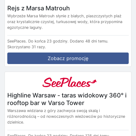
Rejs z Marsa Matrouh
Wybrzeże Marsa Matrouh słynie z białych, piaszczystych plaż
oraz krystalicznie czystej, turkusowej wody, która przypomina
egzotyczne laguny.
SeePlaces.
Do końca 23 godziny.
Dodano 48 dni temu.
Skorzystano 31 razy.
Zobacz promocję
Highline Warsaw - taras widokowy 360° i
rooftop bar w Varso Tower
Warszawa widziana z góry zachwyca swoją skalą i
różnorodnością – od nowoczesnych wieżowców po historyczne
dzielnice.
SeePlaces.
Do końca 23 godziny.
Dodano 125 dni temu.