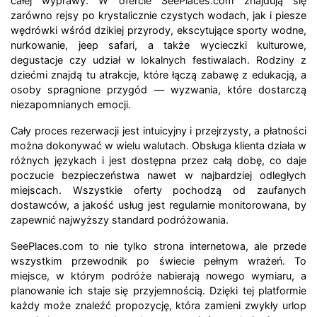
całej wyprawy. W ofercie SeePlaces.com znajdują się
zarówno rejsy po krystalicznie czystych wodach, jak i piesze
wędrówki wśród dzikiej przyrody, ekscytujące sporty wodne,
nurkowanie, jeep safari, a także wycieczki kulturowe,
degustacje czy udział w lokalnych festiwalach. Rodziny z
dziećmi znajdą tu atrakcje, które łączą zabawę z edukacją, a
osoby spragnione przygód — wyzwania, które dostarczą
niezapomnianych emocji.
Cały proces rezerwacji jest intuicyjny i przejrzysty, a płatności
można dokonywać w wielu walutach. Obsługa klienta działa w
różnych językach i jest dostępna przez całą dobę, co daje
poczucie bezpieczeństwa nawet w najbardziej odległych
miejscach. Wszystkie oferty pochodzą od zaufanych
dostawców, a jakość usług jest regularnie monitorowana, by
zapewnić najwyższy standard podróżowania.
SeePlaces.com to nie tylko strona internetowa, ale przede
wszystkim przewodnik po świecie pełnym wrażeń. To
miejsce, w którym podróże nabierają nowego wymiaru, a
planowanie ich staje się przyjemnością. Dzięki tej platformie
każdy może znaleźć propozycję, która zamieni zwykły urlop