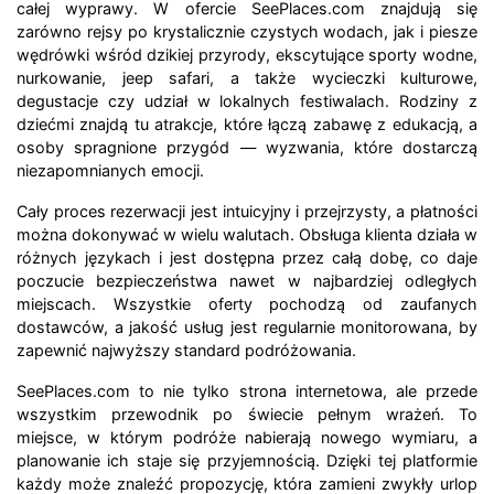
całej wyprawy. W ofercie SeePlaces.com znajdują się
zarówno rejsy po krystalicznie czystych wodach, jak i piesze
wędrówki wśród dzikiej przyrody, ekscytujące sporty wodne,
nurkowanie, jeep safari, a także wycieczki kulturowe,
degustacje czy udział w lokalnych festiwalach. Rodziny z
dziećmi znajdą tu atrakcje, które łączą zabawę z edukacją, a
osoby spragnione przygód — wyzwania, które dostarczą
niezapomnianych emocji.
Cały proces rezerwacji jest intuicyjny i przejrzysty, a płatności
można dokonywać w wielu walutach. Obsługa klienta działa w
różnych językach i jest dostępna przez całą dobę, co daje
poczucie bezpieczeństwa nawet w najbardziej odległych
miejscach. Wszystkie oferty pochodzą od zaufanych
dostawców, a jakość usług jest regularnie monitorowana, by
zapewnić najwyższy standard podróżowania.
SeePlaces.com to nie tylko strona internetowa, ale przede
wszystkim przewodnik po świecie pełnym wrażeń. To
miejsce, w którym podróże nabierają nowego wymiaru, a
planowanie ich staje się przyjemnością. Dzięki tej platformie
każdy może znaleźć propozycję, która zamieni zwykły urlop