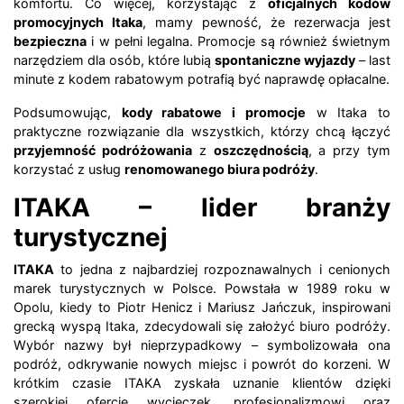
komfortu. Co więcej, korzystając z
oficjalnych kodów
promocyjnych Itaka
, mamy pewność, że rezerwacja jest
bezpieczna
i w pełni legalna. Promocje są również świetnym
narzędziem dla osób, które lubią
spontaniczne wyjazdy
– last
minute z kodem rabatowym potrafią być naprawdę opłacalne.
Podsumowując,
kody rabatowe i promocje
w Itaka to
praktyczne rozwiązanie dla wszystkich, którzy chcą łączyć
przyjemność podróżowania
z
oszczędnością
, a przy tym
korzystać z usług
renomowanego biura podróży
.
ITAKA – lider branży
turystycznej
ITAKA
to jedna z najbardziej rozpoznawalnych i cenionych
marek turystycznych w Polsce. Powstała w 1989 roku w
Opolu, kiedy to Piotr Henicz i Mariusz Jańczuk, inspirowani
grecką wyspą Itaka, zdecydowali się założyć biuro podróży.
Wybór nazwy był nieprzypadkowy – symbolizowała ona
podróż, odkrywanie nowych miejsc i powrót do korzeni. W
krótkim czasie ITAKA zyskała uznanie klientów dzięki
szerokiej ofercie wycieczek, profesjonalizmowi oraz