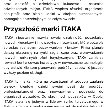
oraz dbałość o dziedzictwo kulturowe i naturalne
odwiedzanych miejsc. ITAKA wspiera również organizacje
non-profit oraz bierze udział w akcjach humanitarnych,
pomagając potrzebującym na całym świecie.
Przyszłość marki ITAKA
ITAKA nieustannie rozwija swoją działalność, poszukując
nowych kierunków i innowacyjnych rozwiązań, które pozwolą
sprostać rosnącym oczekiwaniom klientów. Firma planuje
dalszą ekspansję na rynki zagraniczne oraz wprowadzenie
nowych, unikalnych ofert turystycznych. ITAKA zamierza
również kontynuować inwestycje w nowoczesne technologie,
aby ułatwić klientom planowanie podróży i zapewnić jeszcze
wyższy poziom obsługi.
ITAKA to marka, która na przestrzeni lat zdobyła zaufanie
tysięcy klientów dzięki swojej pasji do podróży,
profesjonalizmowi oraz innowacyjnemu podejściu do
organizacji wyjazdów. Od skromnych początków w Opolu,
ITAKA stała się jednym z liderów rynku turystycznego w
Polsce, oferując szeroką gamę wycieczek do najpiękniejszych