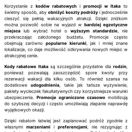
Korzystanie z
kodów rabatowych
i
promocji w Itaka
to
świetny sposób, aby
obniżyć koszty podróży
i jednocześnie
cieszyć się pełnią wakacyjnych atrakcji. Dzięki zniżkom
można pozwolić sobie na wyjazd w
bardziej egzotyczne
miejsca
lub wybrać hotel o
wyższym standardzie
, nie
przekraczając założonego budżetu. Promocje często
obejmują zarówno
popularne kierunki
, jak i mniej znane
lokalizacje, co daje możliwość odkrywania nowych miejsc w
atrakcyjnej cenie.
Kody rabatowe Itaka
są szczególnie przydatne dla
rodzin
,
ponieważ pozwalają zaoszczędzić spore kwoty przy
rezerwacji wakacji dla kilku osób. To również szansa na
dodatkowe
udogodnienia
, takie jak tańsze wyżywienie,
pakiety wycieczek fakultatywnych czy korzystniejsze warunki
ubezpieczenia.
Promocje ograniczone czasowo
mobilizują
do szybszej decyzji i często umożliwiają złapanie naprawdę
wyjątkowych okazji.
Dzięki rabatom łatwiej jest zaplanować podróż zgodnie z
własnymi
marzeniami
i
preferencjami
, nie rezygnując z