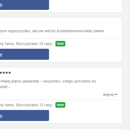
ę
nym wypoczynku, ukryte wśród śródziemnomorskiej zieleni.
new
ny temu.
Skorzystano 13 razy.
ę
****
na miarę pięciu gwiazdek – wszystko, czego potrzeba do
taj!...
więcej
new
ny temu.
Skorzystano 13 razy.
ę