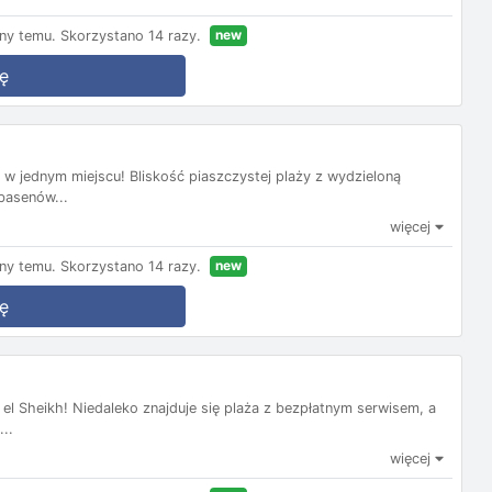
new
ny temu.
Skorzystano 14 razy.
ę
w jednym miejscu! Bliskość piaszczystej plaży z wydzieloną
basenów...
więcej
new
ny temu.
Skorzystano 14 razy.
ę
el Sheikh! Niedaleko znajduje się plaża z bezpłatnym serwisem, a
..
więcej