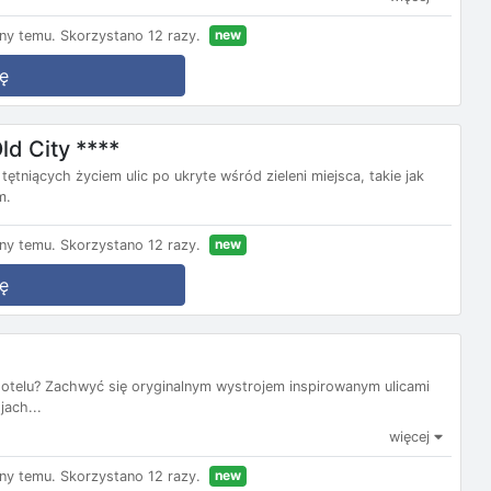
new
ny temu.
Skorzystano 12 razy.
ę
d City ****
tętniących życiem ulic po ukryte wśród zieleni miejsca, takie jak
m.
new
ny temu.
Skorzystano 12 razy.
ę
hotelu? Zachwyć się oryginalnym wystrojem inspirowanym ulicami
jach...
więcej
new
ny temu.
Skorzystano 12 razy.