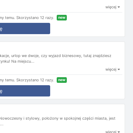
więcej
new
ny temu.
Skorzystano 12 razy.
ę
kacje, urlop we dwoje, czy wyjazd biznesowy, tutaj znajdziesz
nku! Na miejscu...
więcej
new
ny temu.
Skorzystano 12 razy.
ę
! Nowoczesny i stylowy, położony w spokojnej części miasta, jest
..
więcej