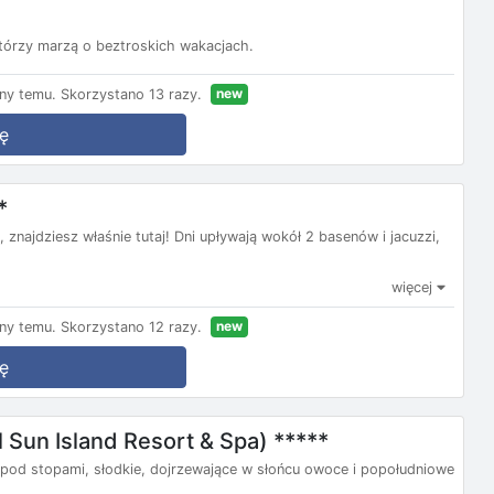
którzy marzą o beztroskich wakacjach.
new
ny temu.
Skorzystano 13 razy.
ę
*
najdziesz właśnie tutaj! Dni upływają wokół 2 basenów i jacuzzi,
więcej
new
ny temu.
Skorzystano 12 razy.
ę
el Sun Island Resort & Spa) *****
k pod stopami, słodkie, dojrzewające w słońcu owoce i popołudniowe