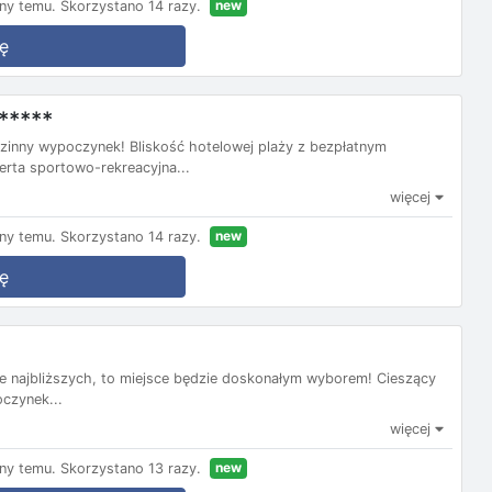
new
ny temu.
Skorzystano 14 razy.
ę
*****
dzinny wypoczynek! Bliskość hotelowej plaży z bezpłatnym
erta sportowo-rekreacyjna...
więcej
new
ny temu.
Skorzystano 14 razy.
ę
ie najbliższych, to miejsce będzie doskonałym wyborem! Cieszący
oczynek...
więcej
new
ny temu.
Skorzystano 13 razy.