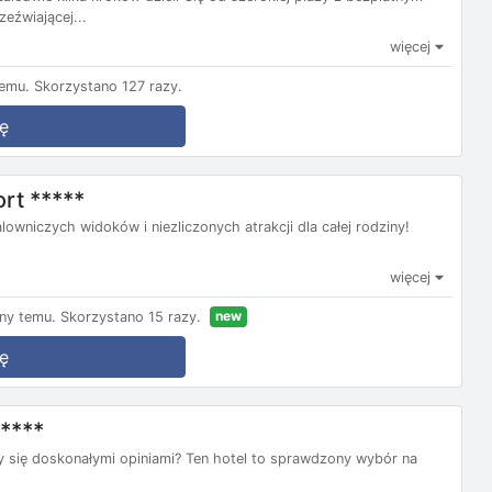
eźwiającej...
więcej
temu.
Skorzystano 127 razy.
ę
rt *****
lowniczych widoków i niezliczonych atrakcji dla całej rodziny!
więcej
new
ny temu.
Skorzystano 15 razy.
ę
*****
y się doskonałymi opiniami? Ten hotel to sprawdzony wybór na