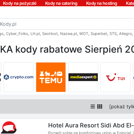
Kody na pożyczki
Kody na catering
Kody na hosting
Kat
go
,
Cyber_Folks
,
LH.pl
,
SeoHost
,
Nazwa.pl
,
WOT
,
Superbet
,
STS
,
Allegro
AKA kody rabatowe Sierpień 2
[
pokaż tyl
Hotel Aura Resort Sidi Abd E
Pozwól sobie na komfortowy urlop w Egipcie! Za