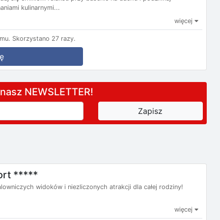
niami kulinarnymi...
więcej
emu.
Skorzystano 27 razy.
ę
a nasz NEWSLETTER!
rt *****
lowniczych widoków i niezliczonych atrakcji dla całej rodziny!
więcej