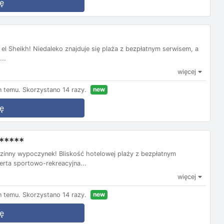
ę
el Sheikh! Niedaleko znajduje się plaża z bezpłatnym serwisem, a
..
więcej
new
n temu.
Skorzystano 14 razy.
ę
*****
dzinny wypoczynek! Bliskość hotelowej plaży z bezpłatnym
erta sportowo-rekreacyjna...
więcej
new
n temu.
Skorzystano 14 razy.
ę