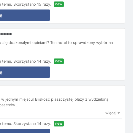
new
n temu.
Skorzystano 15 razy.
ę
*****
y się doskonałymi opiniami? Ten hotel to sprawdzony wybór na
new
n temu.
Skorzystano 14 razy.
ę
w jednym miejscu! Bliskość piaszczystej plaży z wydzieloną
basenów...
więcej
new
n temu.
Skorzystano 14 razy.