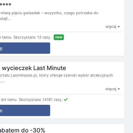
****
na miarę pięciu gwiazdek – wszystko, czego potrzeba do
taj!...
więcej
new
n temu.
Skorzystano 13 razy.
ę
wycieczek Last Minute
ortalu Lastminutes.pl, który oferuje szeroki wybór atrakcyjnych
...
więcej
dni temu.
Skorzystano 14181 razy.
e
 rabatem do -30%