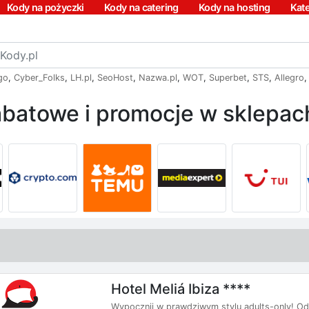
Kody na pożyczki
Kody na catering
Kody na hosting
Kat
go
,
Cyber_Folks
,
LH.pl
,
SeoHost
,
Nazwa.pl
,
WOT
,
Superbet
,
STS
,
Allegro
batowe i promocje w sklepach
Hotel Meliá Ibiza ****
Wypocznij w prawdziwym stylu adults-only! Odd