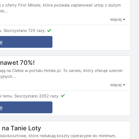
j z oferty First Minute, która pozwala zaplanować urlop z dużym
ki...
więcej
u.
Skorzystano 725 razy.
ę
m nawet 70%!
ą na Ciebie w portalu Hotels.pl. To serwis, który oferuje szeroki
yjnych...
więcej
i temu.
Skorzystano 2052 razy.
ę
na Tanie Loty
e niskokosztowe, które redukują koszty operacyjne do minimum,