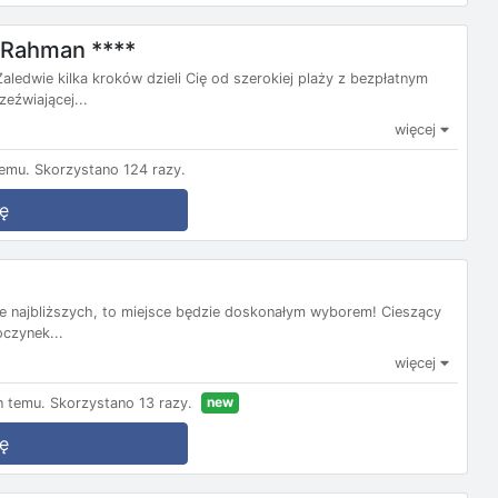
l-Rahman ****
ledwie kilka kroków dzieli Cię od szerokiej plaży z bezpłatnym
eźwiającej...
więcej
temu.
Skorzystano 124 razy.
ę
ie najbliższych, to miejsce będzie doskonałym wyborem! Cieszący
oczynek...
więcej
new
n temu.
Skorzystano 13 razy.
ę