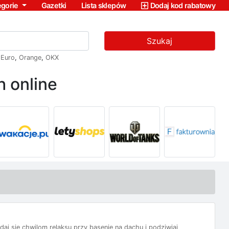
egorie
Gazetki
Lista sklepów
Dodaj kod rabatowy
Szukaj
,
Euro
,
Orange
,
OKX
 online
aj się chwilom relaksu przy basenie na dachu i podziwiaj