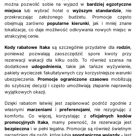
można pozwolić sobie na wyjazd w
bardziej egzotyczne
miejsca
lub wybrać hotel o
wyższym standardzie
, nie
przekraczając założonego budżetu. Promocje często
obejmują zarówno
popularne kierunki
, jak i mniej znane
lokalizacje, co daje możliwość odkrywania nowych miejsc w
atrakcyjnej cenie.
Kody rabatowe Itaka
są szczególnie przydatne dla
rodzin
,
ponieważ pozwalają zaoszczędzić spore kwoty przy
rezerwacji wakacji dla kilku osób. To również szansa na
dodatkowe
udogodnienia
, takie jak tańsze wyżywienie,
pakiety wycieczek fakultatywnych czy korzystniejsze warunki
ubezpieczenia.
Promocje ograniczone czasowo
mobilizują
do szybszej decyzji i często umożliwiają złapanie naprawdę
wyjątkowych okazji.
Dzięki rabatom łatwiej jest zaplanować podróż zgodnie z
własnymi
marzeniami
i
preferencjami
, nie rezygnując z
komfortu. Co więcej, korzystając z
oficjalnych kodów
promocyjnych Itaka
, mamy pewność, że rezerwacja jest
bezpieczna
i w pełni legalna. Promocje są również świetnym
narzędziem dla osób, które lubią
spontaniczne wyjazdy
– last