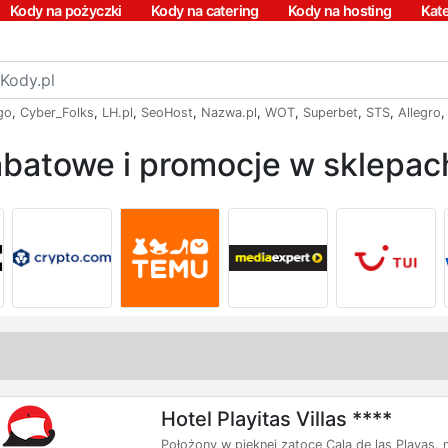
Kody na pożyczki
Kody na catering
Kody na hosting
Kat
go
,
Cyber_Folks
,
LH.pl
,
SeoHost
,
Nazwa.pl
,
WOT
,
Superbet
,
STS
,
Allegro
batowe i promocje w sklepach
Hotel Playitas Villas ****
Położony w pięknej zatoce Cala de las Playas