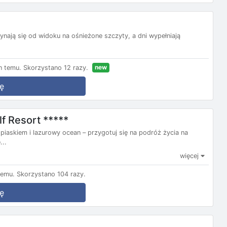
ynają się od widoku na ośnieżone szczyty, a dni wypełniają
new
n temu.
Skorzystano 12 razy.
ę
f Resort *****
 piaskiem i lazurowy ocean – przygotuj się na podróż życia na
...
więcej
temu.
Skorzystano 104 razy.
ę