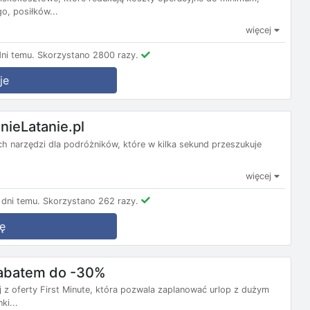
, posiłków...
więcej
ni temu.
Skorzystano 2800 razy.
je
nieLatanie.pl
nych narzędzi dla podróżników, które w kilka sekund przeszukuje
więcej
dni temu.
Skorzystano 262 razy.
ę
 rabatem do -30%
j z oferty First Minute, która pozwala zaplanować urlop z dużym
ki...