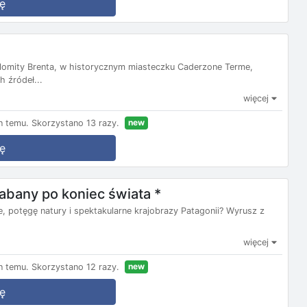
ę
lomity Brenta, w historycznym miasteczku Caderzone Terme,
h źródeł...
więcej
new
n temu.
Skorzystano 13 razy.
ę
bany po koniec świata *
, potęgę natury i spektakularne krajobrazy Patagonii? Wyrusz z
więcej
new
n temu.
Skorzystano 12 razy.
ę