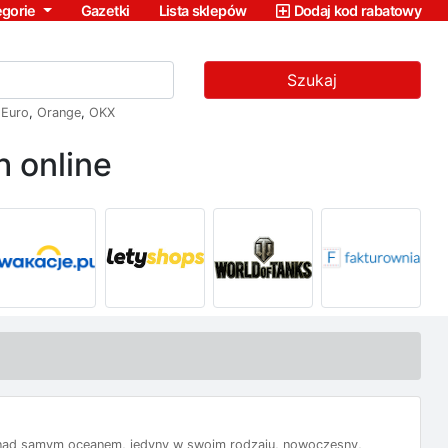
egorie
Gazetki
Lista sklepów
Dodaj kod rabatowy
Szukaj
,
Euro
,
Orange
,
OKX
 online
, nad samym oceanem, jedyny w swoim rodzaju, nowoczesny,