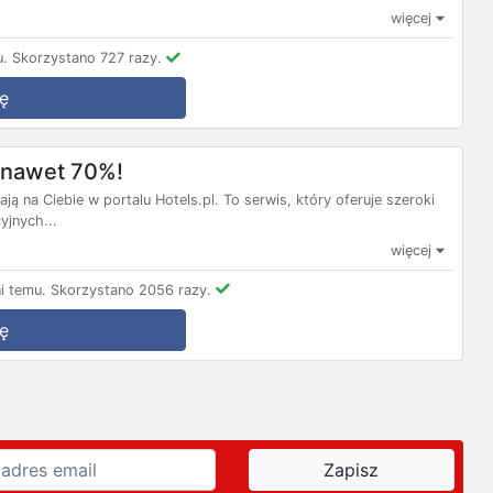
więcej
u.
Skorzystano 727 razy.
ę
m nawet 70%!
ą na Ciebie w portalu Hotels.pl. To serwis, który oferuje szeroki
yjnych...
więcej
i temu.
Skorzystano 2056 razy.
ę