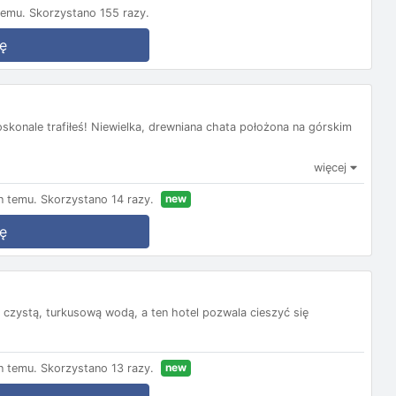
temu.
Skorzystano 155 razy.
ę
doskonale trafiłeś! Niewielka, drewniana chata położona na górskim
więcej
new
n temu.
Skorzystano 14 razy.
ę
 czystą, turkusową wodą, a ten hotel pozwala cieszyć się
new
n temu.
Skorzystano 13 razy.