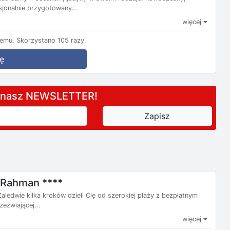
jonalnie przygotowany...
więcej
temu.
Skorzystano 105 razy.
ę
a nasz NEWSLETTER!
l-Rahman ****
ledwie kilka kroków dzieli Cię od szerokiej plaży z bezpłatnym
eźwiającej...
więcej