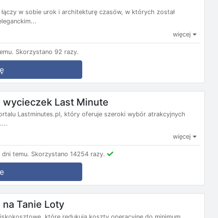
łączy w sobie urok i architekturę czasów, w których został
leganckim...
więcej
temu.
Skorzystano 92 razy.
ę
wycieczek Last Minute
ortalu Lastminutes.pl, który oferuje szeroki wybór atrakcyjnych
...
więcej
dni temu.
Skorzystano 14254 razy.
e
na Tanie Loty
e niskokosztowe, które redukują koszty operacyjne do minimum,