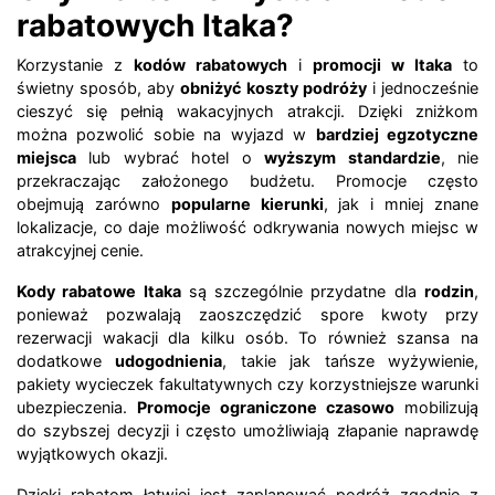
rabatowych Itaka?
Korzystanie z
kodów rabatowych
i
promocji w Itaka
to
świetny sposób, aby
obniżyć koszty podróży
i jednocześnie
cieszyć się pełnią wakacyjnych atrakcji. Dzięki zniżkom
można pozwolić sobie na wyjazd w
bardziej egzotyczne
miejsca
lub wybrać hotel o
wyższym standardzie
, nie
przekraczając założonego budżetu. Promocje często
obejmują zarówno
popularne kierunki
, jak i mniej znane
lokalizacje, co daje możliwość odkrywania nowych miejsc w
atrakcyjnej cenie.
Kody rabatowe Itaka
są szczególnie przydatne dla
rodzin
,
ponieważ pozwalają zaoszczędzić spore kwoty przy
rezerwacji wakacji dla kilku osób. To również szansa na
dodatkowe
udogodnienia
, takie jak tańsze wyżywienie,
pakiety wycieczek fakultatywnych czy korzystniejsze warunki
ubezpieczenia.
Promocje ograniczone czasowo
mobilizują
do szybszej decyzji i często umożliwiają złapanie naprawdę
wyjątkowych okazji.
Dzięki rabatom łatwiej jest zaplanować podróż zgodnie z