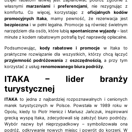
własnymi
marzeniami
i
preferencjami
, nie rezygnując z
komfortu. Co więcej, korzystając z
oficjalnych kodów
promocyjnych Itaka
, mamy pewność, że rezerwacja jest
bezpieczna
i w pełni legalna. Promocje są również świetnym
narzędziem dla osób, które lubią
spontaniczne wyjazdy
– last
minute z kodem rabatowym potrafią być naprawdę opłacalne.
Podsumowując,
kody rabatowe i promocje
w Itaka to
praktyczne rozwiązanie dla wszystkich, którzy chcą łączyć
przyjemność podróżowania
z
oszczędnością
, a przy tym
korzystać z usług
renomowanego biura podróży
.
ITAKA – lider branży
turystycznej
ITAKA
to jedna z najbardziej rozpoznawalnych i cenionych
marek turystycznych w Polsce. Powstała w 1989 roku w
Opolu, kiedy to Piotr Henicz i Mariusz Jańczuk, inspirowani
grecką wyspą Itaka, zdecydowali się założyć biuro podróży.
Wybór nazwy był nieprzypadkowy – symbolizowała ona
podróż, odkrywanie nowych miejsc i powrót do korzeni. W