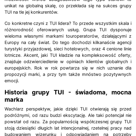
unikat na globalną skalę, co przekłada się na sukces grupy
TUI na tle jej konkurentów.
Co konkretne czyni z TUI lidera? To przede wszystkim skala i
różnorodność oferowanych usług. Grupa TUI dysponuje
wieloma własnymi markami touroperatorów, działającymi z
Europy na cały świat. Do tego dochodzi kilkanaście agencji
turystyki przyjazdowej, sieci hotelowych, oraz 4 cenione linie
lotnicze. Akcent, jaki TUI kładzie na kompleksowość oferty,
znajduje odzwierciedlenie w opiniach klientów globalnych i
europejskich. Rok w rok powtarza się w nich uznanie dla
propozycji marki, a przy tym także mnóstwo pozytywnych
emocji.
Historia grupy TUI - świadoma, mocna
marka
Wachlarz perspektyw, jakie dzięki TUI otwierają się przed
podróżnymi, od razu budzi ekscytację. Ale taki potencjał nie
powstał od razu. Za popularnością współczesnej grupy TUI
stoją dziesiątki długich lat intencjonalnej, rzetelnej pracy nad
budowaniem wizerunku i odpowiadaniem na potrzeby