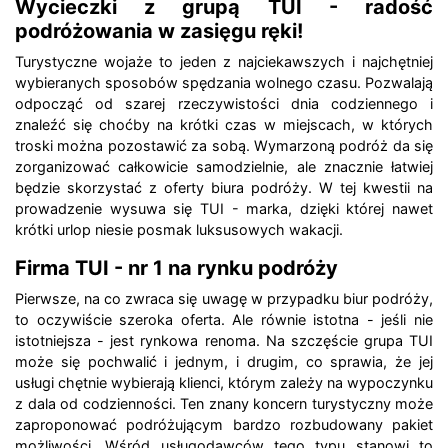
Wycieczki z grupą TUI - radość
podróżowania w zasięgu ręki!
Turystyczne wojaże to jeden z najciekawszych i najchętniej
wybieranych sposobów spędzania wolnego czasu. Pozwalają
odpocząć od szarej rzeczywistości dnia codziennego i
znaleźć się choćby na krótki czas w miejscach, w których
troski można pozostawić za sobą. Wymarzoną podróż da się
zorganizować całkowicie samodzielnie, ale znacznie łatwiej
będzie skorzystać z oferty biura podróży. W tej kwestii na
prowadzenie wysuwa się TUI - marka, dzięki której nawet
krótki urlop niesie posmak luksusowych wakacji.
Firma TUI - nr 1 na rynku podróży
Pierwsze, na co zwraca się uwagę w przypadku biur podróży,
to oczywiście szeroka oferta. Ale równie istotna - jeśli nie
istotniejsza - jest rynkowa renoma. Na szczęście grupa TUI
może się pochwalić i jednym, i drugim, co sprawia, że jej
usługi chętnie wybierają klienci, którym zależy na wypoczynku
z dala od codzienności. Ten znany koncern turystyczny może
zaproponować podróżującym bardzo rozbudowany pakiet
możliwości. Wśród usługodawców tego typu stanowi to