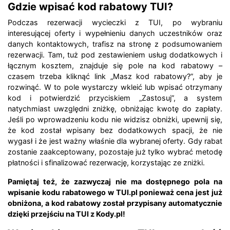
Gdzie wpisać kod rabatowy TUI?
Podczas rezerwacji wycieczki z TUI, po wybraniu
interesującej oferty i wypełnieniu danych uczestników oraz
danych kontaktowych, trafisz na stronę z podsumowaniem
rezerwacji. Tam, tuż pod zestawieniem usług dodatkowych i
łącznym kosztem, znajduje się pole na kod rabatowy –
czasem trzeba kliknąć link „Masz kod rabatowy?”, aby je
rozwinąć. W to pole wystarczy wkleić lub wpisać otrzymany
kod i potwierdzić przyciskiem „Zastosuj”, a system
natychmiast uwzględni zniżkę, obniżając kwotę do zapłaty.
Jeśli po wprowadzeniu kodu nie widzisz obniżki, upewnij się,
że kod został wpisany bez dodatkowych spacji, że nie
wygasł i że jest ważny właśnie dla wybranej oferty. Gdy rabat
zostanie zaakceptowany, pozostaje już tylko wybrać metodę
płatności i sfinalizować rezerwację, korzystając ze zniżki.
Pamiętaj też, że zazwyczaj nie ma dostępnego pola na
wpisanie kodu rabatowego w TUI.pl ponieważ cena jest już
obniżona, a kod rabatowy został przypisany automatycznie
dzięki przejściu na TUI z Kody.pl!