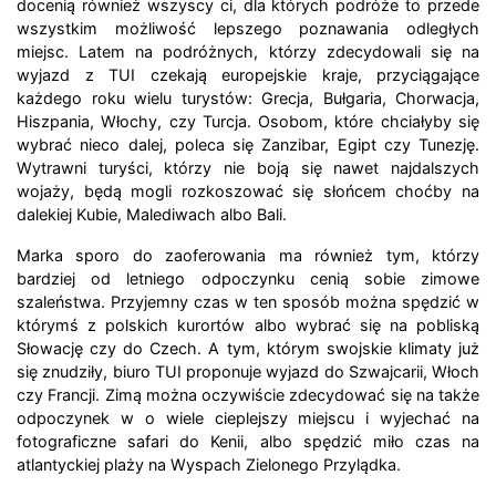
docenią również wszyscy ci, dla których podróże to przede
wszystkim możliwość lepszego poznawania odległych
miejsc. Latem na podróżnych, którzy zdecydowali się na
wyjazd z TUI czekają europejskie kraje, przyciągające
każdego roku wielu turystów: Grecja, Bułgaria, Chorwacja,
Hiszpania, Włochy, czy Turcja. Osobom, które chciałyby się
wybrać nieco dalej, poleca się Zanzibar, Egipt czy Tunezję.
Wytrawni turyści, którzy nie boją się nawet najdalszych
wojaży, będą mogli rozkoszować się słońcem choćby na
dalekiej Kubie, Malediwach albo Bali.
Marka sporo do zaoferowania ma również tym, którzy
bardziej od letniego odpoczynku cenią sobie zimowe
szaleństwa. Przyjemny czas w ten sposób można spędzić w
którymś z polskich kurortów albo wybrać się na pobliską
Słowację czy do Czech. A tym, którym swojskie klimaty już
się znudziły, biuro TUI proponuje wyjazd do Szwajcarii, Włoch
czy Francji. Zimą można oczywiście zdecydować się na także
odpoczynek w o wiele cieplejszy miejscu i wyjechać na
fotograficzne safari do Kenii, albo spędzić miło czas na
atlantyckiej plaży na Wyspach Zielonego Przylądka.