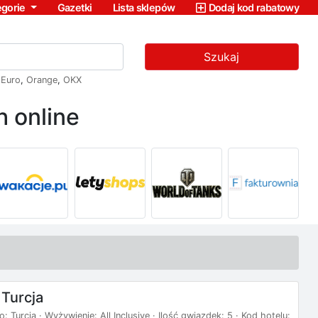
egorie
Gazetki
Lista sklepów
Dodaj kod rabatowy
Szukaj
,
Euro
,
Orange
,
OKX
 online
 Turcja
: Turcja · Wyżywienie: All Inclusive · Ilość gwiazdek: 5 · Kod hotelu: