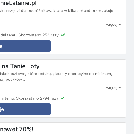
nieLatanie.pl
nych narzędzi dla podróżników, które w kilka sekund przeszukuje
więcej
dni temu.
Skorzystano 254 razy.
ę
na Tanie Loty
e niskokosztowe, które redukują koszty operacyjne do minimum,
, posiłków...
więcej
ni temu.
Skorzystano 2794 razy.
je
m nawet 70%!