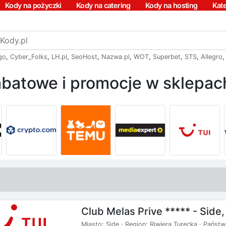
Kody na pożyczki
Kody na catering
Kody na hosting
Kat
go
,
Cyber_Folks
,
LH.pl
,
SeoHost
,
Nazwa.pl
,
WOT
,
Superbet
,
STS
,
Allegro
batowe i promocje w sklepach
Club Melas Prive ***** - Side,
Miasto: Side · Region: Riwiera Turecka · Państwo