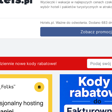
Wycieczki i wakacje w najlepszych cenach czekaj
wybór hoteli i pakietów turystycznych w atrakc
Hotels.pl.
Ważne do odwołania.
Dodano 683 dn
Zobacz promocj
dziennie nowe kody rabatowe
!