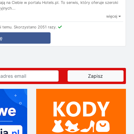
ą na Ciebie w portalu Hotels.pl. To serwis, który oferuje szeroki
yjnych...
więcej
i temu.
Skorzystano 2051 razy.
ę