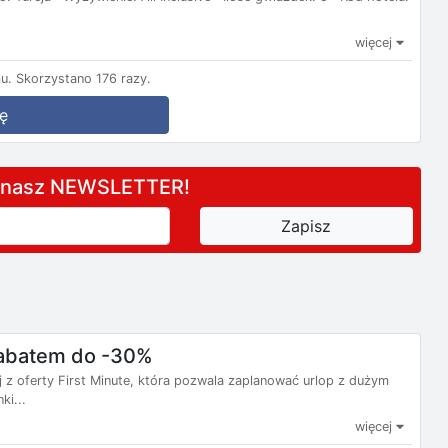
więcej
u.
Skorzystano 176 razy.
ę
a nasz NEWSLETTER!
 rabatem do -30%
j z oferty First Minute, która pozwala zaplanować urlop z dużym
ki...
więcej