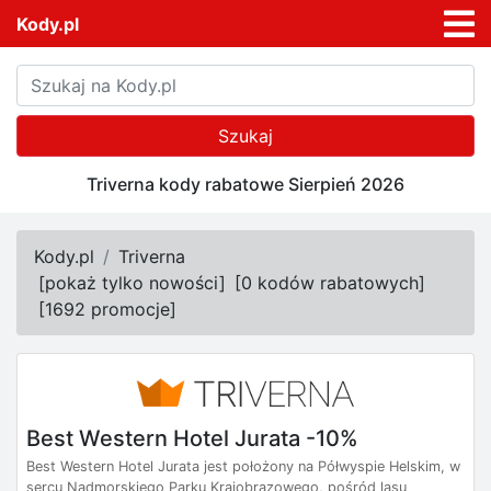
Kody.pl
Szukaj
Triverna kody rabatowe Sierpień 2026
Kody.pl
Triverna
[
pokaż tylko nowości
]
[
0 kodów rabatowych
]
[
1692 promocje
]
Best Western Hotel Jurata -10%
Best Western Hotel Jurata jest położony na Półwyspie Helskim, w
sercu Nadmorskiego Parku Krajobrazowego, pośród lasu