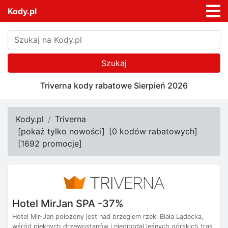
Kody.pl
Szukaj
Triverna kody rabatowe Sierpień 2026
Kody.pl
Triverna
[
pokaż tylko nowości
]
[
0 kodów rabatowych
]
[
1692 promocje
]
Hotel MirJan SPA -37%
Hotel Mir-Jan położony jest nad brzegiem rzeki Biała Lądecka,
wśród pięknych drzewostanów i nieopodal leśnych górskich tras