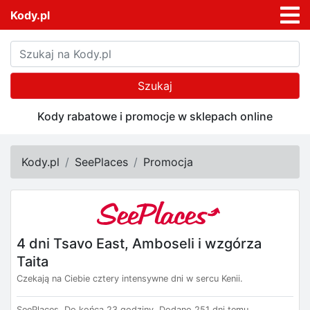
Kody.pl
Szukaj
Kody rabatowe i promocje w sklepach online
Kody.pl
SeePlaces
Promocja
4 dni Tsavo East, Amboseli i wzgórza
Taita
Czekają na Ciebie cztery intensywne dni w sercu Kenii.
SeePlaces.
Do końca 23 godziny.
Dodano 251 dni temu.