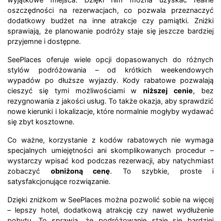
oszczędności na rezerwacjach, co pozwala przeznaczyć
dodatkowy budżet na inne atrakcje czy pamiątki. Zniżki
sprawiają, że planowanie podróży staje się jeszcze bardziej
przyjemne i dostępne.
SeePlaces oferuje wiele opcji dopasowanych do różnych
stylów podróżowania – od krótkich weekendowych
wypadów po dłuższe wyjazdy. Kody rabatowe pozwalają
cieszyć się tymi możliwościami w
niższej cenie
, bez
rezygnowania z jakości usług. To także okazja, aby sprawdzić
nowe kierunki i lokalizacje, które normalnie mogłyby wydawać
się zbyt kosztowne.
Co ważne, korzystanie z kodów rabatowych nie wymaga
specjalnych umiejętności ani skomplikowanych procedur –
wystarczy wpisać kod podczas rezerwacji, aby natychmiast
zobaczyć
obniżoną cenę
. To szybkie, proste i
satysfakcjonujące rozwiązanie.
Dzięki zniżkom w SeePlaces można pozwolić sobie na więcej
– lepszy hotel, dodatkową atrakcję czy nawet wydłużenie
pobytu. To sprawia, że podróżowanie staje się bardziej