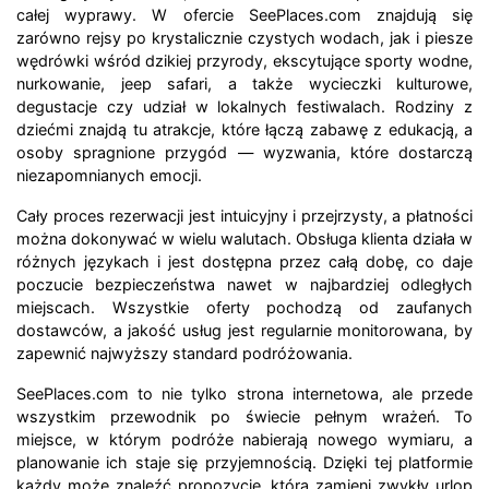
całej wyprawy. W ofercie SeePlaces.com znajdują się
zarówno rejsy po krystalicznie czystych wodach, jak i piesze
wędrówki wśród dzikiej przyrody, ekscytujące sporty wodne,
nurkowanie, jeep safari, a także wycieczki kulturowe,
degustacje czy udział w lokalnych festiwalach. Rodziny z
dziećmi znajdą tu atrakcje, które łączą zabawę z edukacją, a
osoby spragnione przygód — wyzwania, które dostarczą
niezapomnianych emocji.
Cały proces rezerwacji jest intuicyjny i przejrzysty, a płatności
można dokonywać w wielu walutach. Obsługa klienta działa w
różnych językach i jest dostępna przez całą dobę, co daje
poczucie bezpieczeństwa nawet w najbardziej odległych
miejscach. Wszystkie oferty pochodzą od zaufanych
dostawców, a jakość usług jest regularnie monitorowana, by
zapewnić najwyższy standard podróżowania.
SeePlaces.com to nie tylko strona internetowa, ale przede
wszystkim przewodnik po świecie pełnym wrażeń. To
miejsce, w którym podróże nabierają nowego wymiaru, a
planowanie ich staje się przyjemnością. Dzięki tej platformie
każdy może znaleźć propozycję, która zamieni zwykły urlop