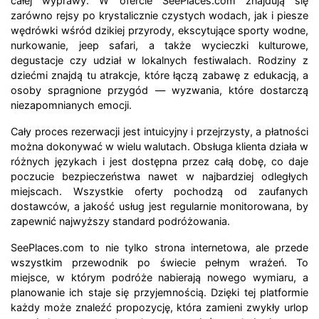
całej wyprawy. W ofercie SeePlaces.com znajdują się
zarówno rejsy po krystalicznie czystych wodach, jak i piesze
wędrówki wśród dzikiej przyrody, ekscytujące sporty wodne,
nurkowanie, jeep safari, a także wycieczki kulturowe,
degustacje czy udział w lokalnych festiwalach. Rodziny z
dziećmi znajdą tu atrakcje, które łączą zabawę z edukacją, a
osoby spragnione przygód — wyzwania, które dostarczą
niezapomnianych emocji.
Cały proces rezerwacji jest intuicyjny i przejrzysty, a płatności
można dokonywać w wielu walutach. Obsługa klienta działa w
różnych językach i jest dostępna przez całą dobę, co daje
poczucie bezpieczeństwa nawet w najbardziej odległych
miejscach. Wszystkie oferty pochodzą od zaufanych
dostawców, a jakość usług jest regularnie monitorowana, by
zapewnić najwyższy standard podróżowania.
SeePlaces.com to nie tylko strona internetowa, ale przede
wszystkim przewodnik po świecie pełnym wrażeń. To
miejsce, w którym podróże nabierają nowego wymiaru, a
planowanie ich staje się przyjemnością. Dzięki tej platformie
każdy może znaleźć propozycję, która zamieni zwykły urlop