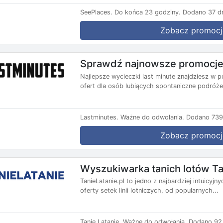
SeePlaces.
Do końca 23 godziny.
Dodano 37 dn
Zobacz promocj
Sprawdź najnowsze promocje 
Najlepsze wycieczki last minute znajdziesz w p
ofert dla osób lubiących spontaniczne podróże.
Lastminutes.
Ważne do odwołania.
Dodano 739 
Zobacz promocj
Wyszukiwarka tanich lotów Ta
TanieLatanie.pl to jedno z najbardziej intuicyj
oferty setek linii lotniczych, od popularnych...
Tanie Latanie.
Ważne do odwołania.
Dodano 92 