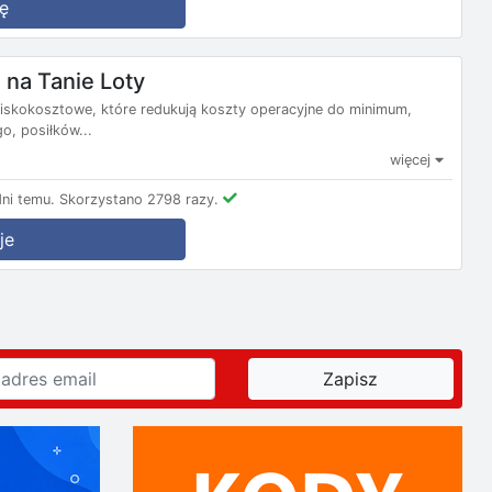
ę
na Tanie Loty
e niskokosztowe, które redukują koszty operacyjne do minimum,
, posiłków...
więcej
ni temu.
Skorzystano 2798 razy.
je