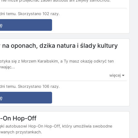
i nie może przejechać żaden autobus ani zwykły samochód.
ni temu.
Skorzystano 102 razy.
ę
na oponach, dzika natura i ślady kultury
otyka się z Morzem Karaibskim, a Ty masz okazję odkryć ten
wając...
więcej
ni temu.
Skorzystano 106 razy.
ę
-On Hop-Off
ęki autobusowi Hop-On Hop-Off, który umożliwia swobodne
zowanych przystankach.