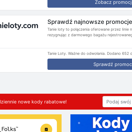
Zobacz promocj
Sprawdź najnowsze promocje 
Tanie loty to połączenia oferowane przez lini
rezygnując z darmowego bagażu rejestrowanego
Tanie Loty.
Ważne do odwołania.
Dodano 652 d
Sprawdź promoc
dziennie nowe kody rabatowe
!