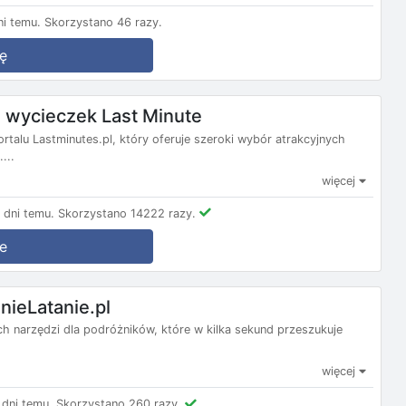
i temu.
Skorzystano 46 razy.
ę
wycieczek Last Minute
ortalu Lastminutes.pl, który oferuje szeroki wybór atrakcyjnych
...
więcej
dni temu.
Skorzystano 14222 razy.
e
nieLatanie.pl
nych narzędzi dla podróżników, które w kilka sekund przeszukuje
więcej
dni temu.
Skorzystano 260 razy.