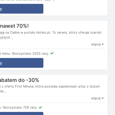
ę
m nawet 70%!
ą na Ciebie w portalu Hotels.pl. To serwis, który oferuje szeroki
yjnych...
więcej
i temu.
Skorzystano 2055 razy.
ę
 rabatem do -30%
j z oferty First Minute, która pozwala zaplanować urlop z dużym
ki...
więcej
.
Skorzystano 726 razy.