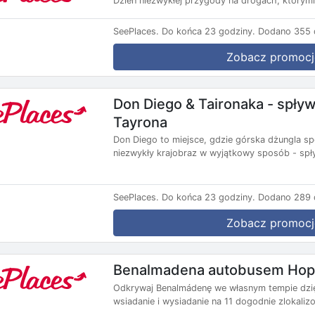
Dzień niezwykłej przygody na drogach, którym
SeePlaces.
Do końca 23 godziny.
Dodano 355 d
Zobacz promocj
Don Diego & Taironaka - spływ 
Tayrona
Don Diego to miejsce, gdzie górska dżungla sp
niezwykły krajobraz w wyjątkowy sposób - spły
SeePlaces.
Do końca 23 godziny.
Dodano 289 d
Zobacz promocj
Benalmadena autobusem Hop
Odkrywaj Benalmádenę we własnym tempie dzi
wsiadanie i wysiadanie na 11 dogodnie zlokali