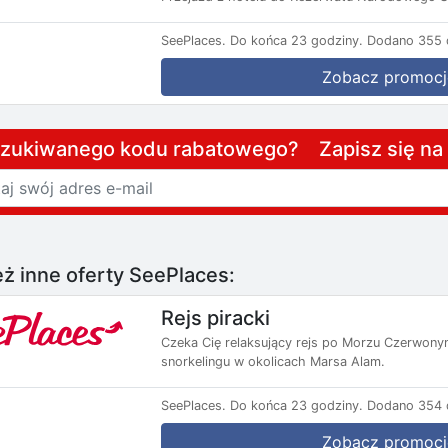
SeePlaces.
Do końca 23 godziny.
Dodano 355 d
Zobacz promocj
szukiwanego kodu rabatowego? Zapisz się n
ż inne oferty SeePlaces:
Rejs piracki
Czeka Cię relaksujący rejs po Morzu Czerwonym
snorkelingu w okolicach Marsa Alam.
SeePlaces.
Do końca 23 godziny.
Dodano 354 d
Zobacz promocj