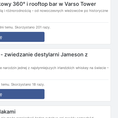
kowy 360° i rooftop bar w Varso Tower
lą i różnorodnością – od nowoczesnych wieżowców po historyczne
ni temu.
Skorzystano 201 razy.
ę
e - zwiedzanie destylarni Jameson z
e narodzin jednej z najsłynniejszych irlandzkich whiskey na świecie –
 temu.
Skorzystano 18 razy.
ę
zlakami