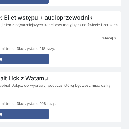
e: Bilet wstępu + audioprzewodnik
, jeden z najważniejszych kościołów maryjnych na świecie i zarazem
więcej
ni temu.
Skorzystano 118 razy.
ę
Salt Lick z Watamu
ciebie! Dołącz do wyprawy, podczas której będziesz mieć dziką
ni temu.
Skorzystano 108 razy.
ę