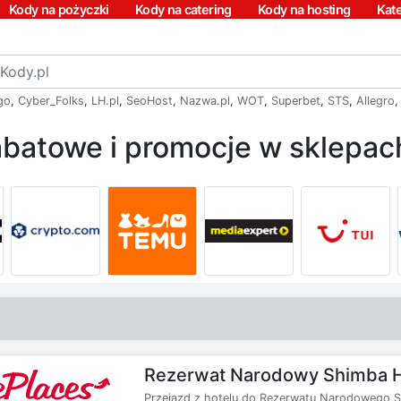
Kody na pożyczki
Kody na catering
Kody na hosting
Kat
go
,
Cyber_Folks
,
LH.pl
,
SeoHost
,
Nazwa.pl
,
WOT
,
Superbet
,
STS
,
Allegro
batowe i promocje w sklepach
Rezerwat Narodowy Shimba Hi
Przejazd z hotelu do Rezerwatu Narodowego Sh