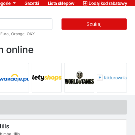
egorie
Gazetki
Lista sklepów
Dodaj kod rabatowy
Szukaj
,
Euro
,
Orange
,
OKX
 online
lls
imba Hills.