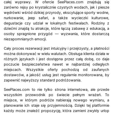
całej wyprawy. W ofercie SeePlaces.com znajdują się
zarówno rejsy po krystalicznie czystych wodach, jak i piesze
wędrówki wśród dzikiej przyrody, ekscytujące sporty wodne,
nurkowanie, jeep safari, a także wycieczki kulturowe,
degustacje czy udział w lokalnych festiwalach. Rodziny z
dziećmi znajdą tu atrakcje, które łączą zabawę z edukacją, a
osoby spragnione przygód — wyzwania, które dostarczą
niezapomnianych emocji.
Cały proces rezerwacji jest intuicyjny i przejrzysty, a płatności
można dokonywać w wielu walutach. Obsługa klienta działa w
różnych językach i jest dostępna przez całą dobę, co daje
poczucie bezpieczeństwa nawet w najbardziej odległych
miejscach. Wszystkie oferty pochodzą od zaufanych
dostawców, a jakość usług jest regularnie monitorowana, by
zapewnić najwyższy standard podróżowania.
SeePlaces.com to nie tylko strona internetowa, ale przede
wszystkim przewodnik po świecie pełnym wrażeń. To
miejsce, w którym podróże nabierają nowego wymiaru, a
planowanie ich staje się przyjemnością. Dzięki tej platformie
każdy może znaleźć propozycję, która zamieni zwykły urlop