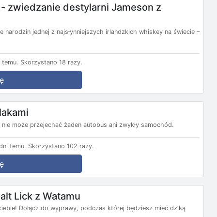
e - zwiedzanie destylarni Jameson z
e narodzin jednej z najsłynniejszych irlandzkich whiskey na świecie –
 temu.
Skorzystano 18 razy.
ę
zlakami
i nie może przejechać żaden autobus ani zwykły samochód.
ni temu.
Skorzystano 102 razy.
ę
Salt Lick z Watamu
ciebie! Dołącz do wyprawy, podczas której będziesz mieć dziką