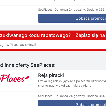
SeePlaces.
Do końca 24 godziny.
Dodano 355 d
Zobacz promocj
szukiwanego kodu rabatowego? Zapisz się n
ż inne oferty SeePlaces:
Rejs piracki
Czeka Cię relaksujący rejs po Morzu Czerwonym
snorkelingu w okolicach Marsa Alam.
SeePlaces.
Do końca 24 godziny.
Dodano 354 d
Zobacz promocj