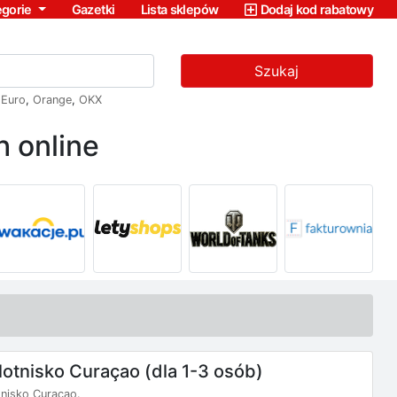
egorie
Gazetki
Lista sklepów
Dodaj kod rabatowy
Szukaj
,
Euro
,
Orange
,
OKX
 online
 lotnisko Curaçao (dla 1-3 osób)
tnisko Curaçao.