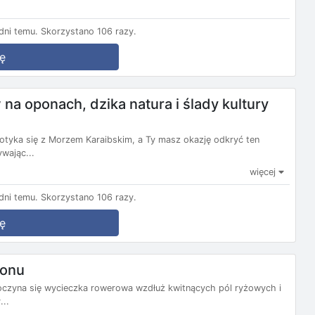
ni temu.
Skorzystano 106 razy.
ę
na oponach, dzika natura i ślady kultury
otyka się z Morzem Karaibskim, a Ty masz okazję odkryć ten
wając...
więcej
ni temu.
Skorzystano 106 razy.
ę
monu
zpoczyna się wycieczka rowerowa wzdłuż kwitnących pól ryżowych i
...