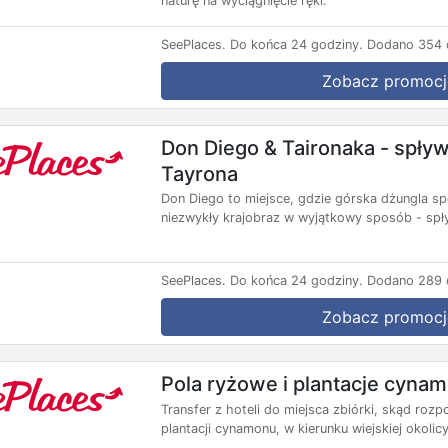
naturę na wyciągnięcie ręki.
SeePlaces.
Do końca 24 godziny.
Dodano 354 d
Zobacz promocj
Don Diego & Taironaka - spływ 
Tayrona
Don Diego to miejsce, gdzie górska dżungla sp
niezwykły krajobraz w wyjątkowy sposób - spły
SeePlaces.
Do końca 24 godziny.
Dodano 289 d
Zobacz promocj
Pola ryżowe i plantacje cyna
Transfer z hoteli do miejsca zbiórki, skąd ro
plantacji cynamonu, w kierunku wiejskiej okolicy