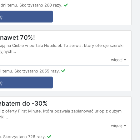
dni temu.
Skorzystano 260 razy.
ę
m nawet 70%!
ą na Ciebie w portalu Hotels.pl. To serwis, który oferuje szeroki
yjnych...
więcej
i temu.
Skorzystano 2055 razy.
ę
 rabatem do -30%
j z oferty First Minute, która pozwala zaplanować urlop z dużym
ki...
więcej
.
Skorzystano 726 razy.