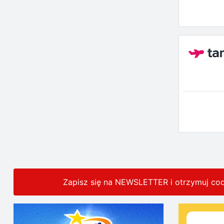
Zapisz się na NEWSLETTER i otrzymuj co