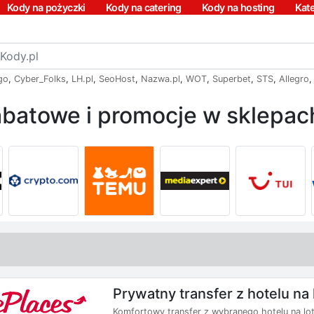
Kody na pożyczki
Kody na catering
Kody na hosting
Kat
go
,
Cyber_Folks
,
LH.pl
,
SeoHost
,
Nazwa.pl
,
WOT
,
Superbet
,
STS
,
Allegro
batowe i promocje w sklepach
Prywatny transfer z hotelu na
Komfortowy transfer z wybranego hotelu na lo