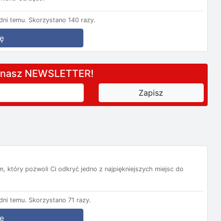
ni temu.
Skorzystano 140 razy.
ę
a nasz NEWSLETTER!
, który pozwoli Ci odkryć jedno z najpiękniejszych miejsc do
ni temu.
Skorzystano 71 razy.
ę