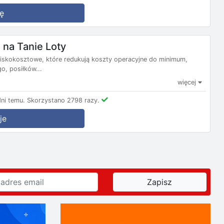
ę
na Tanie Loty
e niskokosztowe, które redukują koszty operacyjne do minimum,
, posiłków...
więcej
ni temu.
Skorzystano 2798 razy.
je