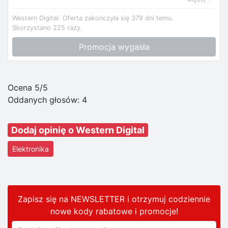
Western Digital.
Oferta zakończyła się 379 dni temu.
Skorzystano 225 razy.
Promocja wygasła
Ocena 5/5
Oddanych głosów:
4
Dodaj opinię o Western Digital
Elektronika
Zapisz się na NEWSLETTER i otrzymuj codziennie
nowe kody rabatowe
i promocje
!