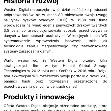
Historia i rozwój
Western Digital rozpoczęło swoją działalność jako producent
półprzewodników, ale w latach 80. skierowało swoją uwagę
na rynek dysków twardych (HDD). W 1988 roku firma
wprowadziła na rynek jeden z pierwszych dysków twardych
3,5 cala, co zrewolucjonizowało sposób przechowywania
danych w komputerach osobistych. W kolejnych latach WD
systematycznie wprowadzało innowacje, takie jak
technologie zapisu magnetycznego czy zaawansowane
systemy zarządzania danymi.
Warto wspomnieć, że Western Digital przejęło kilka
strategicznych firm, w tym Hitachi Global Storage
Technologies w 2012 roku oraz SanDisk w 2016 roku. Dzięki
tym akwizycjom WD rozszerzyło swoje portfolio o dyski SSD,
pamięci flash oraz rozwiązania przeznaczone do
przechowywania danych w centrach danych.
Produkty i innowacje
Oferta Western Digital obejmuje różnorodne produkty, które
są skierowane zarówno do użytkowników indywidualnych,