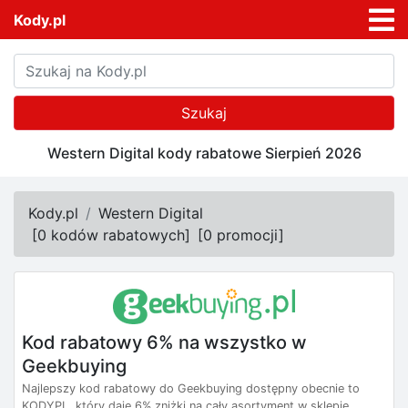
Kody.pl
Szukaj
Western Digital kody rabatowe Sierpień 2026
Kody.pl
Western Digital
[
0 kodów rabatowych
]
[
0 promocji
]
Kod rabatowy 6% na wszystko w
Geekbuying
Najlepszy kod rabatowy do Geekbuying dostępny obecnie to
KODYPL, który daje 6% zniżki na cały asortyment w sklepie.