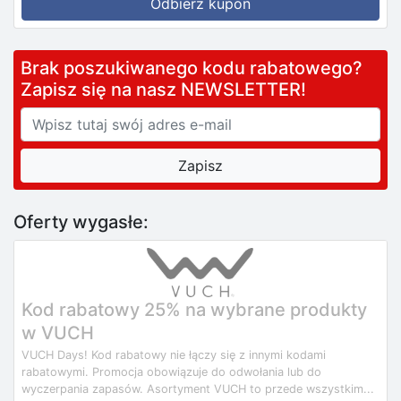
Odbierz kupon
Brak poszukiwanego kodu rabatowego?
Zapisz się na nasz NEWSLETTER!
Oferty wygasłe:
Kod rabatowy 25% na wybrane produkty
w VUCH
VUCH Days! Kod rabatowy nie łączy się z innymi kodami
rabatowymi. Promocja obowiązuje do odwołania lub do
wyczerpania zapasów. Asortyment VUCH to przede wszystkim...